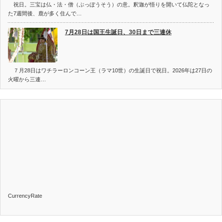
祝日。三宝は仏・法・僧（ぶっぽうそう）の意。釈迦が悟りを開いて仏陀となっ
た7週間後、鹿が多く住んで…
7月28日は国王生誕日、30日まで三連休
７月28日はワチラーロンコーン王（ラマ10世）の生誕日で祝日。2026年は27日の
火曜から三連…
CurrencyRate