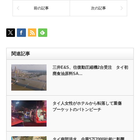
前の記事
次の記事
関連記事
三井E&S、往復動圧縮機2台受注 タイ初
廃食油原料SA…
タイ人女性がホテルから転落して重傷
プーケットのパトンビーチ
タイ南部洪水、企業5万7000社超に影響