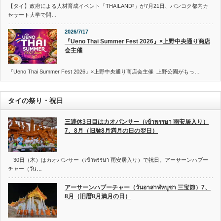
【タイ】政府による人材育成イベント「THAILAND²」が7月21日、バンコク都内カ
セサート大学で開…
2026/7/17
『Ueno Thai Summer Fest 2026』×上野中央通り商店
会主催
『Ueno Thai Summer Fest 2026』×上野中央通り商店会主催 上野公園がもっ…
タイの祭り・祝日
三連休3日目はカオパンサー（เข้าพรรษา 雨安居入り）
7、8月（旧暦8月満月の日の翌日）
30日（木）はカオパンサー（เข้าพรรษา 雨安居入り）で祝日。アーサーンハブー
チャー（วัน…
アーサーンハブーチャー（วันอาสาฬหบูชา 三宝節）7、
8月（旧暦8月満月の日）