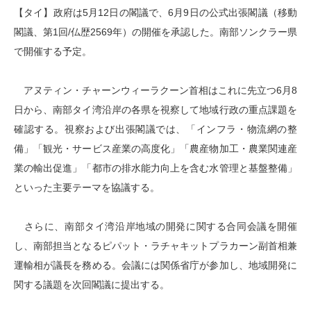
【タイ】政府は5月12日の閣議で、6月9日の公式出張閣議（移動
閣議、第1回/仏歴2569年）の開催を承認した。南部ソンクラー県
で開催する予定。
アヌティン・チャーンウィーラクーン首相はこれに先立つ6月8
日から、南部タイ湾沿岸の各県を視察して地域行政の重点課題を
確認する。視察および出張閣議では、「インフラ・物流網の整
備」「観光・サービス産業の高度化」「農産物加工・農業関連産
業の輸出促進」「都市の排水能力向上を含む水管理と基盤整備」
といった主要テーマを協議する。
さらに、南部タイ湾沿岸地域の開発に関する合同会議を開催
し、南部担当となるピパット・ラチャキットプラカーン副首相兼
運輸相が議長を務める。会議には関係省庁が参加し、地域開発に
関する議題を次回閣議に提出する。