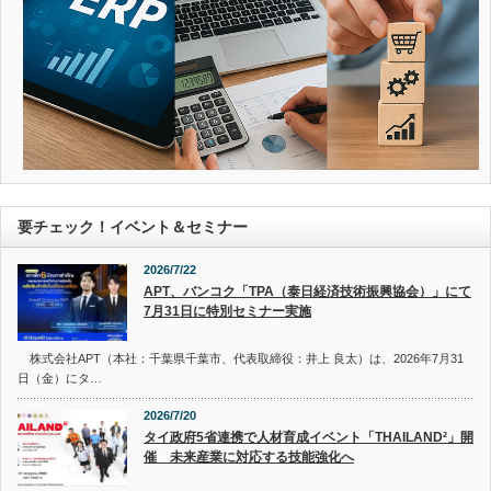
要チェック！イベント＆セミナー
2026/7/22
APT、バンコク「TPA（泰日経済技術振興協会）」にて
7月31日に特別セミナー実施
株式会社APT（本社：千葉県千葉市、代表取締役：井上 良太）は、2026年7月31
日（金）にタ…
2026/7/20
タイ政府5省連携で人材育成イベント「THAILAND²」開
催 未来産業に対応する技能強化へ