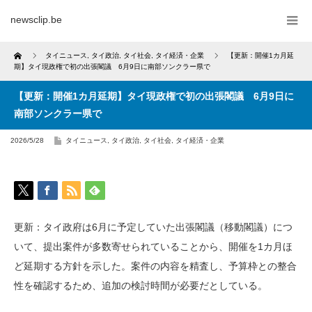
newsclip.be
Home
タイニュース
,
タイ政治
,
タイ社会
,
タイ経済・企業
【更新：開催1カ月延
期】タイ現政権で初の出張閣議 6月9日に南部ソンクラー県で
【更新：開催1カ月延期】タイ現政権で初の出張閣議 6月9日に
南部ソンクラー県で
2026/5/28
タイニュース
,
タイ政治
,
タイ社会
,
タイ経済・企業
更新：タイ政府は6月に予定していた出張閣議（移動閣議）につ
いて、提出案件が多数寄せられていることから、開催を1カ月ほ
ど延期する方針を示した。案件の内容を精査し、予算枠との整合
性を確認するため、追加の検討時間が必要だとしている。