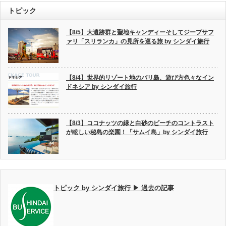
トピック
【8/5】大遺跡群と聖地キャンディーそしてジープサフ
ァリ「スリランカ」の見所を巡る旅 by シンダイ旅行
【8/4】世界的リゾート地のバリ島、遊び方色々なイン
ドネシア by シンダイ旅行
【8/3】ココナッツの緑と白砂のビーチのコントラスト
が眩しい秘島の楽園！「サムイ島」by シンダイ旅行
トピック by シンダイ旅行 ▶ 過去の記事