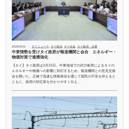
2026/3/24
タイニュース
,
タイ政治
,
タイ社会
,
タイ経済・企業
中東情勢を受けタイ政府が報道機関と会合 エネルギー・
物価対策で連携強化
【タイ】タイ政府は3月23日、中東地域での武力衝突によるタイの
エネルギーや物価への影響に対応するため、報道機関との意見交換
会を開いた。正確で迅速な情報発信を通じて国民の不安を抑えると
ともに、政府の対応策を分かりやすく伝え…