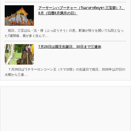
アーサーンハブーチャー（วันอาสาฬหบูชา 三宝節）7、
8月（旧暦8月満月の日）
祝日。三宝は仏・法・僧（ぶっぽうそう）の意。釈迦が悟りを開いて仏陀となっ
た7週間後、鹿が多く住んで…
7月28日は国王生誕日、30日まで三連休
７月28日はワチラーロンコーン王（ラマ10世）の生誕日で祝日。2026年は27日の
火曜から三連…