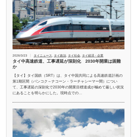
2026/3/23
タイニュース
,
タイ政治
,
タイ社会
,
タイ経済・企業
タイ中高速鉄道、工事遅延が深刻化 2030年開業は困難
か
【タイ】タイ国鉄（SRT）は、タイ中国共同による高速鉄道計画の
第1期区間（バンコク～ナコーン・ラーチャシーマー間）につい
て、工事遅延の深刻化で2030年の開業目標達成が極めて厳しい状況
にあることを明らかにした。現時点での…