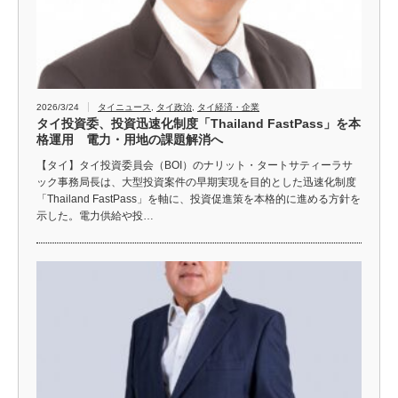
2026/3/24
タイニュース
,
タイ政治
,
タイ経済・企業
タイ投資委、投資迅速化制度「Thailand FastPass」を本
格運用 電力・用地の課題解消へ
【タイ】タイ投資委員会（BOI）のナリット・タートサティーラサ
ック事務局長は、大型投資案件の早期実現を目的とした迅速化制度
「Thailand FastPass」を軸に、投資促進策を本格的に進める方針を
示した。電力供給や投…