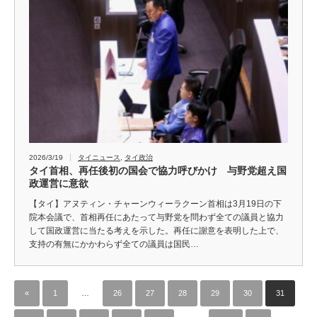
2026/3/19
タイニュース
,
タイ政治
タイ首相、再任後初の国会で協力呼びかけ 与野党超え国
政運営に意欲
【タイ】アヌティン・チャーンウィーラクーン首相は3月19日の下
院本会議で、首相再任にあたって与野党を問わず全ての議員と協力
して国政運営に当たる考えを示した。再任に謝意を表明した上で、
支持の有無にかかわらず全ての議員は国民…
«
1
…
26
27
28
29
30
31