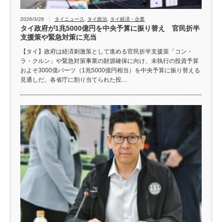
2026/3/26
タイニュース
,
タイ政治
,
タイ経済・企業
タイ政府が1兆5000億円を中央予算に振り替え 官民折半
支援策や緊急対策に充当
【タイ】政府は経済刺激策として進める官民折半支援策「コン・
ラ・クルン」や緊急対策事業の財源確保に向け、未執行の投資予算
およそ3000億バーツ（1兆5000億円相当）を中央予算に振り替える
見通しだ。各省庁に割り当てられた投…