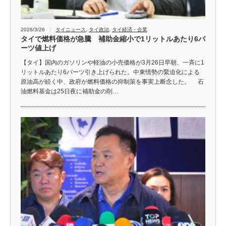
2026/3/26
タイニュース
,
タイ政治
,
タイ経済・企業
タイで燃料価格が急騰 補助金縮小で1リットルあたり6バ
ーツ値上げ
【タイ】国内のガソリンや軽油の小売価格が3月26日早朝、一斉に1
リットルあたり6バーツ引き上げられた。中東情勢の緊迫化による
原油高が続く中、政府が燃料価格の抑制策を事実上断念した。 石
油燃料基金は25日夜に補助金の削…