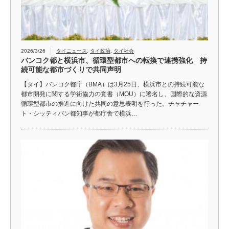
2026/3/26
タイニュース
,
タイ政治
,
タイ社会
バンコク都と横浜市、循環型都市への転換で連携強化 持
続可能な都市づくりで共同声明
【タイ】バンコク都庁（BMA）は3月25日、横浜市との持続可能な
都市開発に関する学術協力の覚書（MOU）に署名し、国際的な資源
循環型都市の推進に向けた共同の意思表明を行った。チャチャー
ト・シッティパン都知事が都庁舎で横浜…