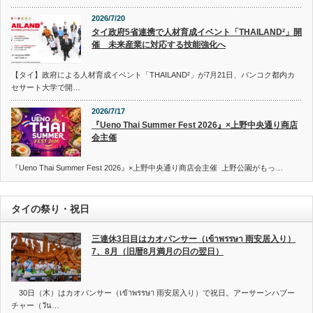
2026/7/20
タイ政府5省連携で人材育成イベント「THAILAND²」開
催 未来産業に対応する技能強化へ
【タイ】政府による人材育成イベント「THAILAND²」が7月21日、バンコク都内カ
セサート大学で開…
2026/7/17
『Ueno Thai Summer Fest 2026』×上野中央通り商店
会主催
『Ueno Thai Summer Fest 2026』×上野中央通り商店会主催 上野公園がもっ…
タイの祭り・祝日
三連休3日目はカオパンサー（เข้าพรรษา 雨安居入り）
7、8月（旧暦8月満月の日の翌日）
30日（木）はカオパンサー（เข้าพรรษา 雨安居入り）で祝日。アーサーンハブー
チャー（วัน…