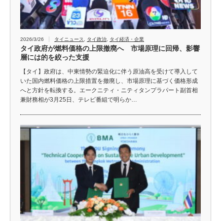
2026/3/26
タイニュース
,
タイ政治
,
タイ経済・企業
タイ政府が燃料価格の上限撤廃へ 市場原理に回帰、影響
層には的を絞った支援
【タイ】政府は、中東情勢の緊迫化に伴う原油高を受けて導入して
いた国内燃料価格の上限措置を撤廃し、市場原理に基づく価格形成
へと方針を転換する。エークニティ・ニティタンプラパート副首相
兼財務相が3月25日、テレビ番組で明らか…