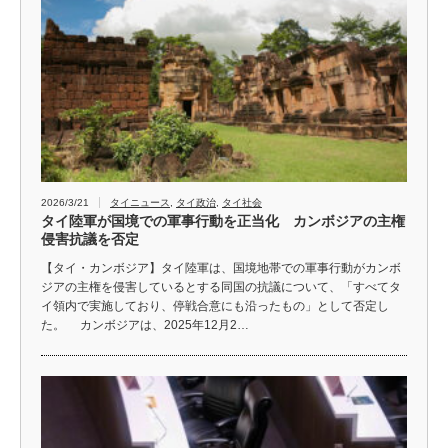
2026/3/21
タイニュース
,
タイ政治
,
タイ社会
タイ陸軍が国境での軍事行動を正当化 カンボジアの主権
侵害抗議を否定
【タイ・カンボジア】タイ陸軍は、国境地帯での軍事行動がカンボ
ジアの主権を侵害しているとする同国の抗議について、「すべてタ
イ領内で実施しており、停戦合意にも沿ったもの」として否定し
た。 カンボジアは、2025年12月2…