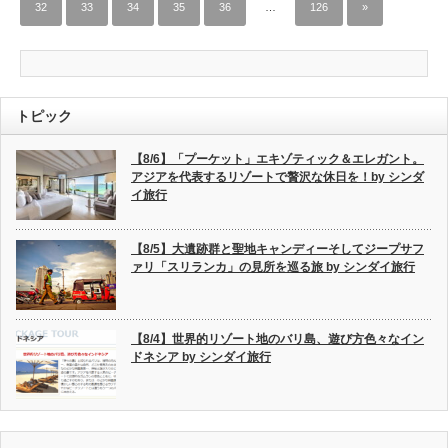
32
33
34
35
36
…
126
»
トピック
【8/6】「プーケット」エキゾティック＆エレガント。
アジアを代表するリゾートで贅沢な休日を！by シンダ
イ旅行
【8/5】大遺跡群と聖地キャンディーそしてジープサフ
ァリ「スリランカ」の見所を巡る旅 by シンダイ旅行
【8/4】世界的リゾート地のバリ島、遊び方色々なイン
ドネシア by シンダイ旅行