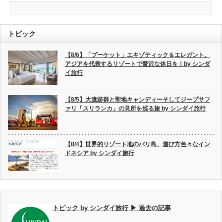
トピック
【8/6】「プーケット」エキゾティック＆エレガント。
アジアを代表するリゾートで贅沢な休日を！by シンダ
イ旅行
【8/5】大遺跡群と聖地キャンディーそしてジープサフ
ァリ「スリランカ」の見所を巡る旅 by シンダイ旅行
【8/4】世界的リゾート地のバリ島、遊び方色々なイン
ドネシア by シンダイ旅行
トピック by シンダイ旅行 ▶ 過去の記事