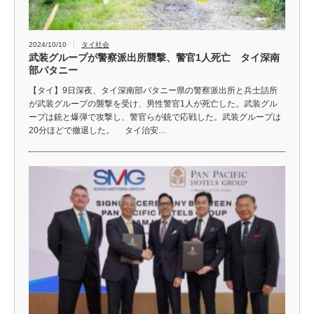
2024/10/10
タイ社会
武装グループが警察派出所襲撃、警官1人死亡 タイ深南
部パタニー
【タイ】9日深夜、タイ深南部パタニー県の警察派出所と兵士詰所
が武装グループの襲撃を受け、男性警官1人が死亡した。武装グル
ープは銃と爆弾で攻撃し、警官らが銃で応戦した。武装グループは
20分ほどで撤退した。 タイ治安…