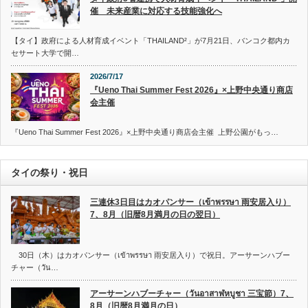
催 未来産業に対応する技能強化へ
【タイ】政府による人材育成イベント「THAILAND²」が7月21日、バンコク都内カ
セサート大学で開…
2026/7/17
『Ueno Thai Summer Fest 2026』×上野中央通り商店
会主催
『Ueno Thai Summer Fest 2026』×上野中央通り商店会主催 上野公園がもっ…
タイの祭り・祝日
三連休3日目はカオパンサー（เข้าพรรษา 雨安居入り）
7、8月（旧暦8月満月の日の翌日）
30日（木）はカオパンサー（เข้าพรรษา 雨安居入り）で祝日。アーサーンハブー
チャー（วัน…
アーサーンハブーチャー（วันอาสาฬหบูชา 三宝節）7、
8月（旧暦8月満月の日）