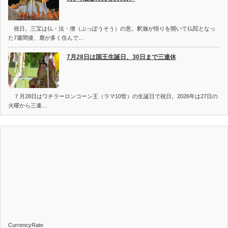
祝日。三宝は仏・法・僧（ぶっぽうそう）の意。釈迦が悟りを開いて仏陀となっ
た7週間後、鹿が多く住んで…
7月28日は国王生誕日、30日まで三連休
７月28日はワチラーロンコーン王（ラマ10世）の生誕日で祝日。2026年は27日の
火曜から三連…
CurrencyRate