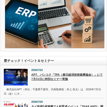
要チェック！イベント＆セミナー
2026/7/22
APT、バンコク「TPA（泰日経済技術振興協会）」にて
7月31日に特別セミナー実施
株式会社APT（本社：千葉県千葉市、代表取締役：井上 良太）は、2026年7月31
日（金）にタ…
2026/7/20
タイ政府5省連携で人材育成イベント「THAILAND²」開