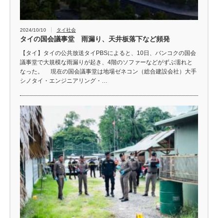
2024/10/10
タイ社会
タイの国会議事堂 雨漏り、天井板落下など頻発
【タイ】タイの公共放送タイPBSによると、10日、バンコクの国会
議事堂で大規模な雨漏りが起き、4階のソファーなどがずぶ濡れと
なった。 現在の国会議事堂は地場ゼネコン（総合建設会社）大手
シノタイ・エンジニアリング・…