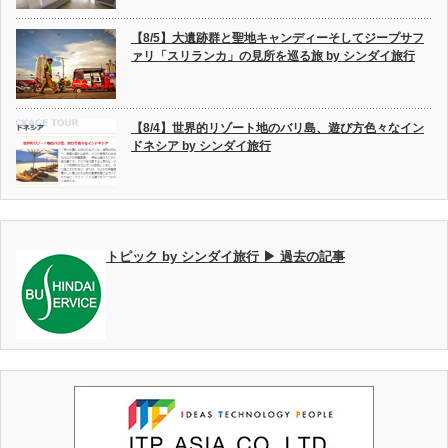
【8/5】大遺跡群と聖地キャンディーそしてジープサフ
ァリ「スリランカ」の見所を巡る旅 by シンダイ旅行
【8/4】世界的リゾート地のバリ島、遊び方色々なイン
ドネシア by シンダイ旅行
トピック by シンダイ旅行 ▶ 過去の記事