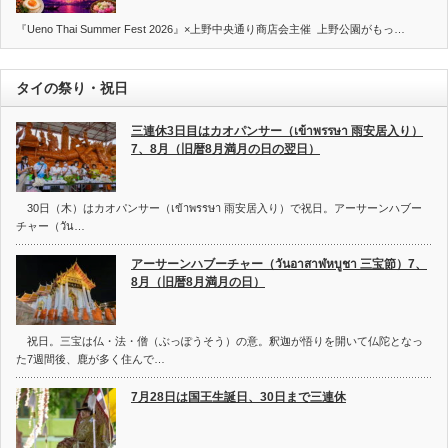
『Ueno Thai Summer Fest 2026』×上野中央通り商店会主催 上野公園がもっ…
タイの祭り・祝日
三連休3日目はカオパンサー（เข้าพรรษา 雨安居入り）
7、8月（旧暦8月満月の日の翌日）
30日（木）はカオパンサー（เข้าพรรษา 雨安居入り）で祝日。アーサーンハブー
チャー（วัน…
アーサーンハブーチャー（วันอาสาฬหบูชา 三宝節）7、
8月（旧暦8月満月の日）
祝日。三宝は仏・法・僧（ぶっぽうそう）の意。釈迦が悟りを開いて仏陀となっ
た7週間後、鹿が多く住んで…
7月28日は国王生誕日、30日まで三連休