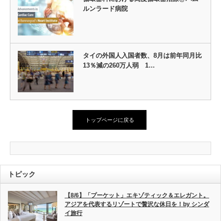
ルンラード病院
タイの外国人入国者数、8月は前年同月比
13％減の260万人弱 1…
トップページに戻る
トピック
【8/6】「プーケット」エキゾティック＆エレガント。
アジアを代表するリゾートで贅沢な休日を！by シンダ
イ旅行