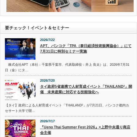
要チェック！イベント＆セミナー
2026/7/22
APT、バンコク「TPA（泰日経済技術振興協会）」にて
7月31日に特別セミナー実施
株式会社APT（本社：千葉県千葉市、代表取締役：井上 良太）は、2026年7月31
日（金）にタ…
2026/7/20
タイ政府5省連携で人材育成イベント「THAILAND²」開
催 未来産業に対応する技能強化へ
【タイ】政府による人材育成イベント「THAILAND²」が7月21日、バンコク都内カ
セサート大学で開…
2026/7/17
『Ueno Thai Summer Fest 2026』×上野中央通り商店
会主催