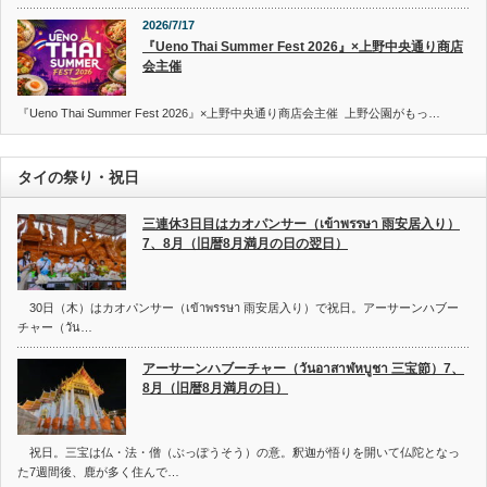
2026/7/17
『Ueno Thai Summer Fest 2026』×上野中央通り商店
会主催
『Ueno Thai Summer Fest 2026』×上野中央通り商店会主催 上野公園がもっ…
タイの祭り・祝日
三連休3日目はカオパンサー（เข้าพรรษา 雨安居入り）
7、8月（旧暦8月満月の日の翌日）
30日（木）はカオパンサー（เข้าพรรษา 雨安居入り）で祝日。アーサーンハブー
チャー（วัน…
アーサーンハブーチャー（วันอาสาฬหบูชา 三宝節）7、
8月（旧暦8月満月の日）
祝日。三宝は仏・法・僧（ぶっぽうそう）の意。釈迦が悟りを開いて仏陀となっ
た7週間後、鹿が多く住んで…