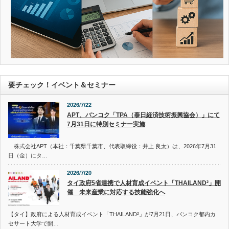
要チェック！イベント＆セミナー
2026/7/22
APT、バンコク「TPA（泰日経済技術振興協会）」にて
7月31日に特別セミナー実施
株式会社APT（本社：千葉県千葉市、代表取締役：井上 良太）は、2026年7月31
日（金）にタ…
2026/7/20
タイ政府5省連携で人材育成イベント「THAILAND²」開
催 未来産業に対応する技能強化へ
【タイ】政府による人材育成イベント「THAILAND²」が7月21日、バンコク都内カ
セサート大学で開…