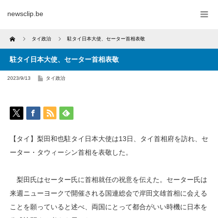
newsclip.be
Home
タイ政治
駐タイ日本大使、セーター首相表敬
駐タイ日本大使、セーター首相表敬
2023/9/13
タイ政治
【タイ】梨田和也駐タイ日本大使は13日、タイ首相府を訪れ、セ
ーター・タウィーシン首相を表敬した。
梨田氏はセーター氏に首相就任の祝意を伝えた。セーター氏は
来週ニューヨークで開催される国連総会で岸田文雄首相に会える
ことを願っていると述べ、両国にとって都合がいい時機に日本を