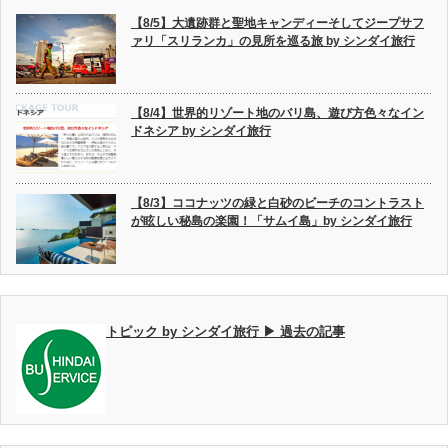
【8/5】大遺跡群と聖地キャンディーそしてジープサフ
ァリ「スリランカ」の見所を巡る旅 by シンダイ旅行
【8/4】世界的リゾート地のバリ島、遊び方色々なイン
ドネシア by シンダイ旅行
【8/3】ココナッツの緑と白砂のビーチのコントラスト
が眩しい秘島の楽園！「サムイ島」by シンダイ旅行
トピック by シンダイ旅行 ▶ 過去の記事