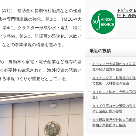
トピック 
第1に、補助金や長期低利融資などの優遇
行 ▶ 過
や専門職訓練の強化。第3に、TMECや大
。第4に、クラスター形成や水・電力、特に
フラ整備。第5に、許認可の迅速化、米欧と
、などの事業環境の構築を進める。
最近の投稿
め、自動車や家電・電子産業など既存の基
ミャンマー大統領がタイを公
理や経済協力を協議
る必要性も確認された。海外投資の誘致と
タイとロシア、鉄道協力を強
きる環境づくりが重要だとしている。
で技術・人材交流を協議
タイのコメ輸出、今年は70
通し
タイで住宅ローン審査の否決
債と金融行動が影響
タイ建設業界が外国人労働
労相が業界団体と協議