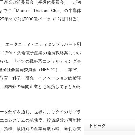
子産業政策委員会（半導体委員会）」が初
ade‑in‑Thailand Chip」の半導体
年間で2兆5000億バーツ（12兆円相当）
と、エークニティ・ニティタンプラパート副
家半導体・先端電子産業の発展戦略案につい
められ、ドイツの戦略系コンサルティング会
経済社会開発委員会（NESDC）、工業省、
等教育・科学・研究・イノベーション政策評
下、国内外の民間企業とも連携してまとめら
ータ分析を通じ、世界およびタイのサプラ
エコシステムの成熟度、投資誘致の可能性
トピック
、指標、段階別の産業発展戦略、適切な支