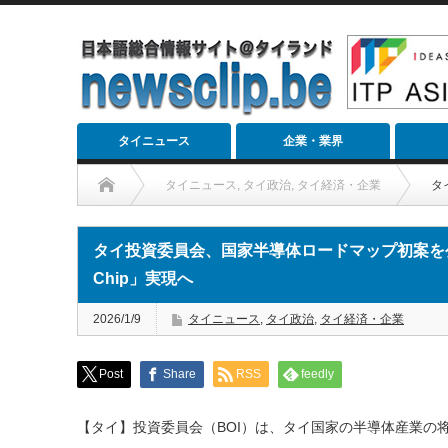
タイニュース
企業・業界
タイニュース
,
タイ政治
,
タイ経済・企業
タ
タイ投資委員会、国家半導体ロードマップ初案を公表 20
Chip」実現へ
2026/1/9
タイニュース
,
タイ政治
,
タイ経済・企業
Post
Share
RSS
feedly
【タイ】投資委員会（BOI）は、タイ国家の半導体産業の