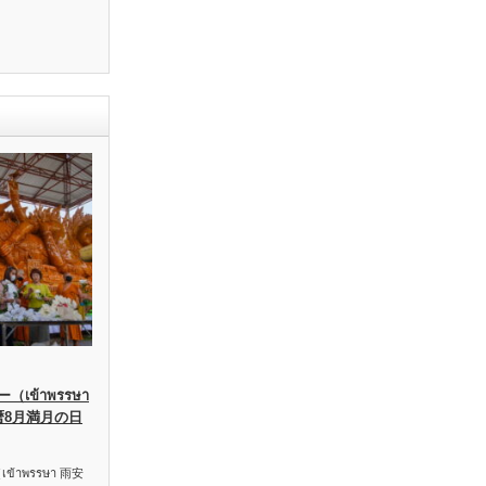
เข้าพรรษา
暦8月満月の日
าพรรษา 雨安