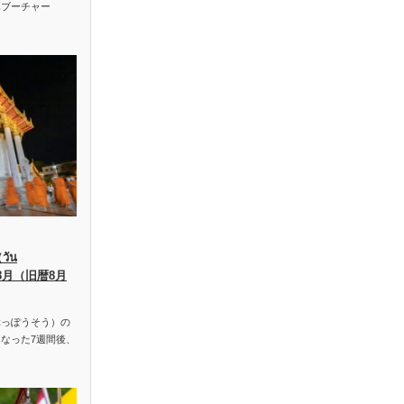
ハブーチャー
ัน
、8月（旧暦8月
っぽうそう）の
なった7週間後、