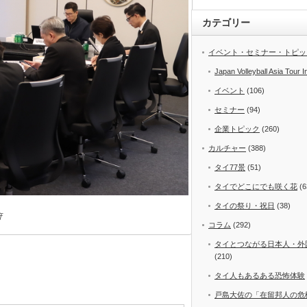
カテゴリー
イベント・セミナー・トピッ
Japan Volleyball Asia Tour I
イベント
(106)
セミナー
(94)
企業トピック
(260)
カルチャー
(388)
タイ77景
(51)
タイでどこにでも咲く花
(6
タイの祭り・祝日
(38)
府
コラム
(292)
タイとつながる日本人・外
(210)
タイ人もあるある恐怖体験
戸島大佐の「在留邦人の危