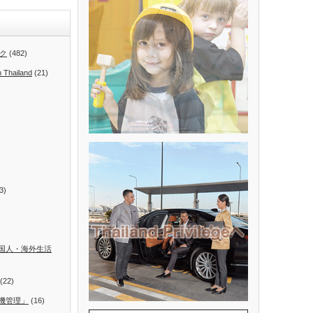
ク
(482)
n Thailand
(21)
3)
国人・海外生活
(22)
機管理」
(16)