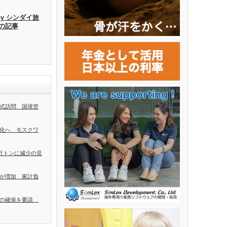
by シンダイ旅
去の記事
式訪問 国境管
化へ モスクワ
0万トンに減少の見
が増加 家計負
者の確保を要請