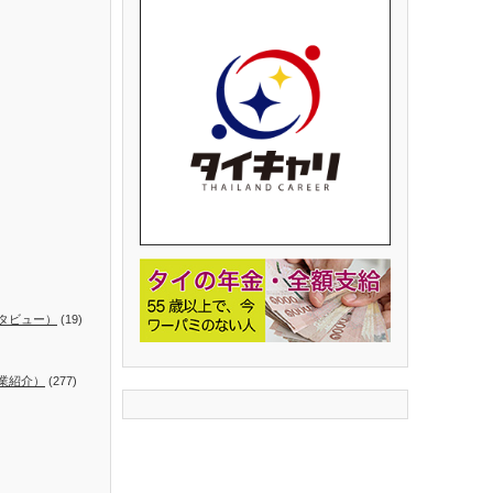
タビュー）
(19)
業紹介）
(277)