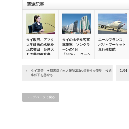
関連記事
タイ政府、アマタ
タイのホテル客室
エールフランス、
大学計画の承認を
稼働率 ソンクラ
パリ～プーケット
正式撤回 台湾大
ーンの4月
直行便就航
との共同教育事
「63％」、ローシ
業…
ーズ…
タイ選管、次期選挙で本人確認2回の必要性を説明 投票
【1/
率低下を懸念も
トップページに戻る