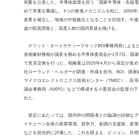
初案を公表した。半導体政策を担う「国家半導体・先端電
めて草案を審議し、5つの推進メカニズムを柱に、2050年までに「M
産業を確立し、地域の中核拠点となることを目指す。今後25
超の投資誘致と、高度人材の国内育成を掲げる。
ナリット・タートサティーラサックBOI事務局長による
首相兼財務相が議長を務める半導体委員会が1月7日、国
て意見交換を行った。戦略案は2025年4月から策定が進
社ローランド・ベルガーが調査・作成を担当。BOI、国家
マイクロエレクトロニクス技術センター（TMEC）、高
議会事務局（NXPO）などで構成する小委員会の監督の
れた。
策定にあたっては、国内外の関係者との協議や詳細なデ
イチェーン全体の産業環境、競争力、各国の支援策、産業
などを総合的に評価した。これを踏まえ、ビジョン、目標