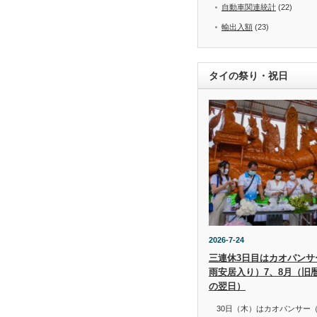
自動車関連統計
(22)
輸出入額
(23)
タイの祭り・祝日
2026-7-24
三連休3日目はカオパンサー（
雨安居入り）7、8月（旧
の翌日）
30日（木）はカオパンサー（เข้