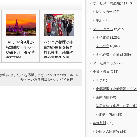
サービス・商品紹介
(117)
レンタカー
(22)
学ぶ
(30)
タイニュース
(6,245)
タイ政治
(1,251)
JAL、24年4月か
バンコク都庁が市
タイ社会
(3,953)
ら燃油サーチャー
街地の屋台を抜き
ジ値下げ タイ片
打ち検査 歩道占
タイ経済・企業
(2,309)
道2万300…
拠や不衛生な営
業…
タイ法律コラム
(22)
企業・業界
(355)
9】お出掛けしたい!を応援します!!バンコクのホテル
サトーン通り周辺 by シンダイ旅行
IT
(119)
企業記事（企業情報・イン
医療情報
(90)
業界事情（業界・企業・事
建築・内装
(18)
各種統計
(69)
外国人入国者数
(24)