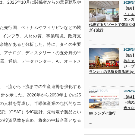
、2025年10月に関係者からの意見聴取や
2026/8/
【8/
ト」エ
エレガ
代表するリゾートで贅沢な休
た先行国、ベトナムやフィリピンなどの競
ダイ旅行
、インフラ、人材の質、事業環境、政府支
…
余地があると分析した。特に、タイの主要
2026/8/
、アナログ、ディスクリートの五分野の半
【8/
器、通信、データセンター、AI、オートメ
地キャ
ジープ
ランカ」の見所を巡る旅 by
…
、上流から下流までの生産連携を強化する
2026/8/
する方針を示した。2026年から2050年までの25
【8/
ト地の
以上の人材を育成し、半導体産業の包括的なエ
色々な
託（OSAT）やIC設計、先端電子製品とい
by シンダイ旅行
の投資誘致を進め、将来の中核企業となる
…