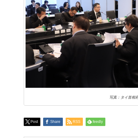
写真：タイ首相
Post
Share
RSS
feedly