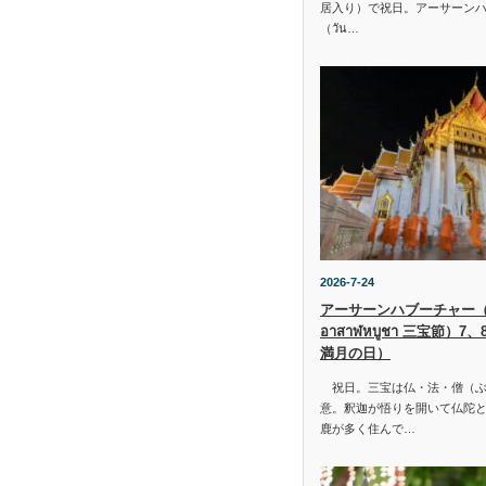
居入り）で祝日。アーサーン
（วัน…
2026-7-24
アーサーンハブーチャー（ว
อาสาฬหบูชา 三宝節）7
満月の日）
祝日。三宝は仏・法・僧（ぶ
意。釈迦が悟りを開いて仏陀と
鹿が多く住んで…