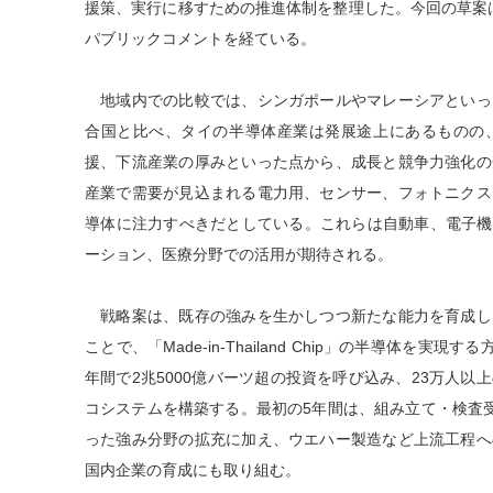
援策、実行に移すための推進体制を整理した。今回の草案は
パブリックコメントを経ている。
地域内での比較では、シンガポールやマレーシアといっ
合国と比べ、タイの半導体産業は発展途上にあるものの
援、下流産業の厚みといった点から、成長と競争力強化の
産業で需要が見込まれる電力用、センサー、フォトニクス
導体に注力すべきだとしている。これらは自動車、電子機
ーション、医療分野での活用が期待される。
戦略案は、既存の強みを生かしつつ新たな能力を育成し
ことで、「Made‑in‑Thailand Chip」の半導体を実現
年間で2兆5000億バーツ超の投資を呼び込み、23万人
コシステムを構築する。最初の5年間は、組み立て・検査受
った強み分野の拡充に加え、ウエハー製造など上流工程へ
国内企業の育成にも取り組む。