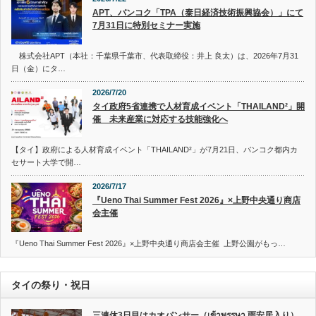
APT、バンコク「TPA（泰日経済技術振興協会）」にて
7月31日に特別セミナー実施
株式会社APT（本社：千葉県千葉市、代表取締役：井上 良太）は、2026年7月31
日（金）にタ…
2026/7/20
タイ政府5省連携で人材育成イベント「THAILAND²」開
催 未来産業に対応する技能強化へ
【タイ】政府による人材育成イベント「THAILAND²」が7月21日、バンコク都内カ
セサート大学で開…
2026/7/17
『Ueno Thai Summer Fest 2026』×上野中央通り商店
会主催
『Ueno Thai Summer Fest 2026』×上野中央通り商店会主催 上野公園がもっ…
タイの祭り・祝日
三連休3日目はカオパンサー（เข้าพรรษา 雨安居入り）