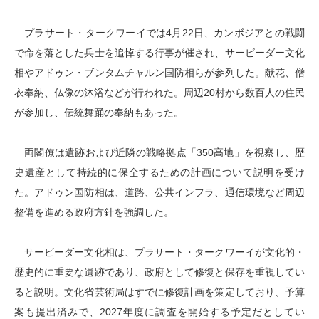
プラサート・タークワーイでは4月22日、カンボジアとの戦闘
で命を落とした兵士を追悼する行事が催され、サービーダー文化
相やアドゥン・ブンタムチャルン国防相らが参列した。献花、僧
衣奉納、仏像の沐浴などが行われた。周辺20村から数百人の住民
が参加し、伝統舞踊の奉納もあった。
両閣僚は遺跡および近隣の戦略拠点「350高地」を視察し、歴
史遺産として持続的に保全するための計画について説明を受け
た。アドゥン国防相は、道路、公共インフラ、通信環境など周辺
整備を進める政府方針を強調した。
サービーダー文化相は、プラサート・タークワーイが文化的・
歴史的に重要な遺跡であり、政府として修復と保存を重視してい
ると説明。文化省芸術局はすでに修復計画を策定しており、予算
案も提出済みで、2027年度に調査を開始する予定だとしてい