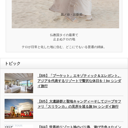
仏教国タイの最果て
止まぬテロの地
テロが日常と化した地に住む、どこにでもいる普通の姉妹。
トピック
【8/6】「プーケット」エキゾティック＆エレガント。
アジアを代表するリゾートで贅沢な休日を！by シンダ
イ旅行
【8/5】大遺跡群と聖地キャンディーそしてジープサフ
ァリ「スリランカ」の見所を巡る旅 by シンダイ旅行
【8/4】世界的リゾート地のバリ島、遊び方色々なイン