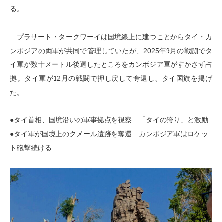
る。
プラサート・タークワーイは国境線上に建つことからタイ・カ
ンボジアの両軍が共同で管理していたが、2025年9月の戦闘でタ
イ軍が数十メートル後退したところをカンボジア軍がすかさず占
拠。タイ軍が12月の戦闘で押し戻して奪還し、タイ国旗を掲げ
た。
●
タイ首相、国境沿いの軍事拠点を視察 「タイの誇り」と激励
●
タイ軍が国境上のクメール遺跡を奪還 カンボジア軍はロケッ
ト砲撃続ける