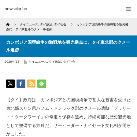
newsclip.be
Home
タイニュース
,
タイ政治
,
タイ社会
カンボジア国境紛争の激戦地を観光拠
点に、タイ東北部のクメール遺跡
カンボジア国境紛争の激戦地を観光拠点に、タイ東北部のクメー
ル遺跡
2026/4/24
タイニュース
,
タイ政治
,
タイ社会
【タイ】政府は、カンボジアとの国境紛争で甚大な被害を受けた
東北部スリン県パノム・ドンラック郡のクメール遺跡「プラサー
ト・タークワーイ」の修復と保存を進め、持続可能な歴史観光地
として整備する方針だ。サービーダー・ナイセート文化相が明ら
かにした。