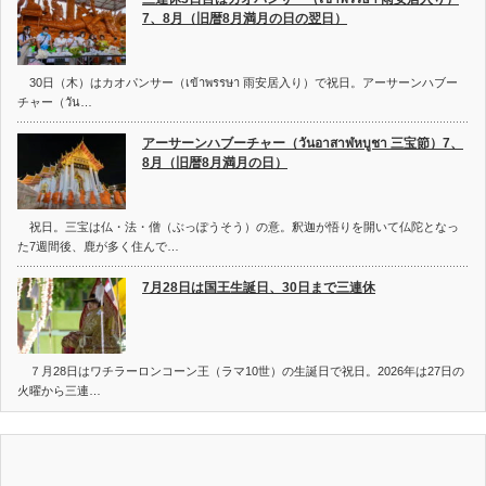
7、8月（旧暦8月満月の日の翌日）
30日（木）はカオパンサー（เข้าพรรษา 雨安居入り）で祝日。アーサーンハブー
チャー（วัน…
アーサーンハブーチャー（วันอาสาฬหบูชา 三宝節）7、
8月（旧暦8月満月の日）
祝日。三宝は仏・法・僧（ぶっぽうそう）の意。釈迦が悟りを開いて仏陀となっ
た7週間後、鹿が多く住んで…
7月28日は国王生誕日、30日まで三連休
７月28日はワチラーロンコーン王（ラマ10世）の生誕日で祝日。2026年は27日の
火曜から三連…