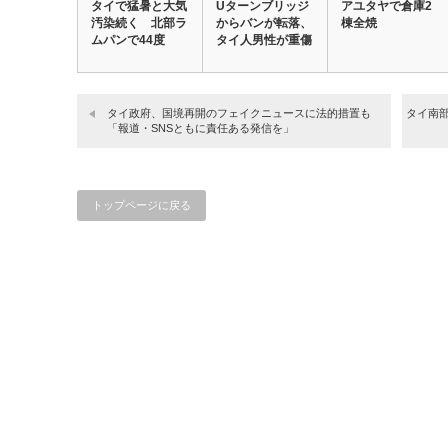
タイで猛暑と大気
Uターンブリッジ
アユタヤで倉庫2
汚染続く 北部ラ
からバンが転落、
棟全焼
ムパンで44度
タイ人男性が重傷
タイ政府、国境再開のフェイクニュースに法的措置も
タイ南
「報道・SNSともに責任ある発信を」
トップページに戻る