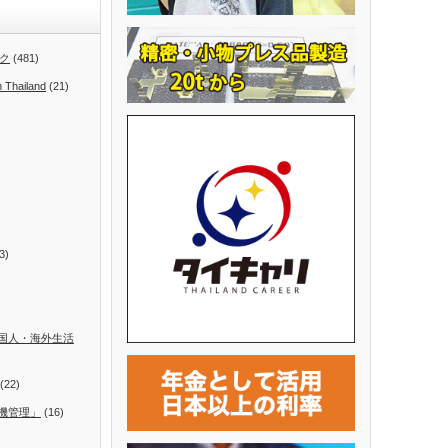
ク
(481)
n Thailand
(21)
3)
国人・海外生活
(22)
機管理」
(16)