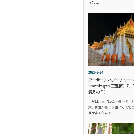
（วัน…
2026-7-24
アーサーンハブーチャー（ว
อาสาฬหบูชา 三宝節）7
満月の日）
祝日。三宝は仏・法・僧（ぶ
意。釈迦が悟りを開いて仏陀と
鹿が多く住んで…