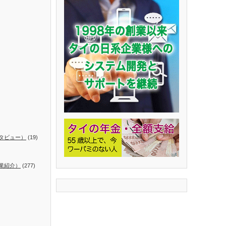
タビュー）
(19)
業紹介）
(277)