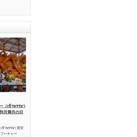
เข้าพรรษา
暦8月満月の日
าพรรษา 雨安
ハブーチャー