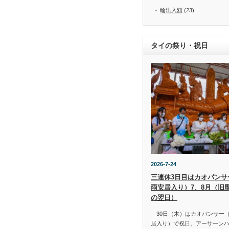
輸出入額
(23)
タイの祭り・祝日
2026-7-24
三連休3日目はカオパンサー（
雨安居入り）7、8月（旧
の翌日）
30日（木）はカオパンサー（เข้
居入り）で祝日。アーサーン