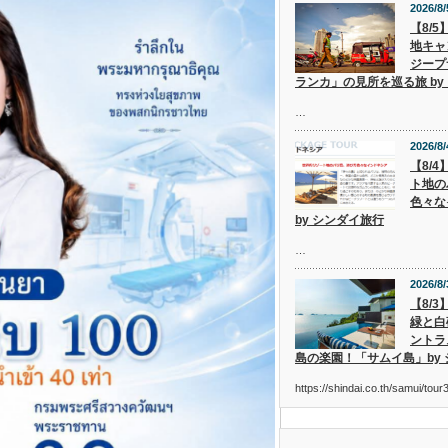
2026/8/
【8/
地キャ
ジープ
ランカ」の見所を巡る旅 by
…
2026/8/
【8/
ト地の
色々な
by シンダイ旅行
…
2026/8/
【8/
緑と白
ントラ
島の楽園！「サムイ島」by
https://shindai.co.th/samui/to