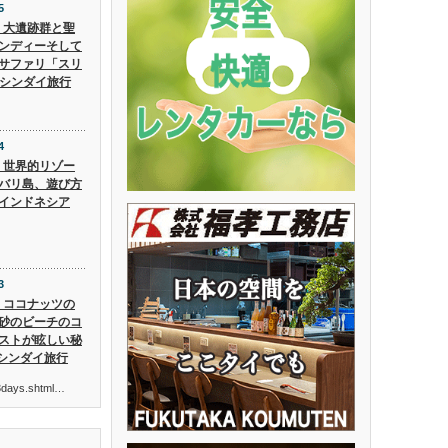
5
5】大遺跡群と聖
ンディーそして
サファリ「スリ
 シンダイ旅行
4
4】世界的リゾー
バリ島、遊び方
インドネシア
3
3】ココナッツの
砂のビーチのコ
ストが眩しい秘
 シンダイ旅行
ur3days.shtml…