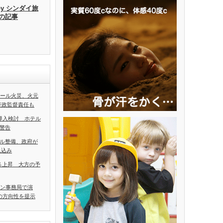
by シンダイ旅
去の記事
ホール火災、火元
行政監督責任も
導入検討 ホテル
警告
ル整備、政府が
見込み
5％上昇 大方の予
アン事務局で演
の方向性を提示