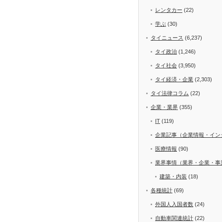
レンタカー
(22)
学ぶ
(30)
タイニュース
(6,237)
タイ政治
(1,246)
タイ社会
(3,950)
タイ経済・企業
(2,303)
タイ法律コラム
(22)
企業・業界
(355)
IT
(119)
企業記事（企業情報・イン
医療情報
(90)
業界事情（業界・企業・事
建築・内装
(18)
各種統計
(69)
外国人入国者数
(24)
自動車関連統計
(22)