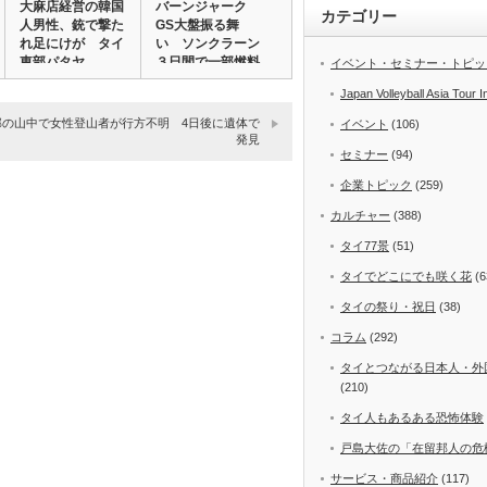
大麻店経営の韓国
バーンジャーク
カテゴリー
人男性、銃で撃た
GS大盤振る舞
れ足にけが タイ
い ソンクラーン
東部パタヤ
３日間で一部燃料
イベント・セミナー・トピッ
5バ…
Japan Volleyball Asia Tour I
部の山中で女性登山者が行方不明 4日後に遺体で
イベント
(106)
発見
セミナー
(94)
企業トピック
(259)
カルチャー
(388)
タイ77景
(51)
タイでどこにでも咲く花
(6
タイの祭り・祝日
(38)
コラム
(292)
タイとつながる日本人・外
(210)
タイ人もあるある恐怖体験
戸島大佐の「在留邦人の危
サービス・商品紹介
(117)