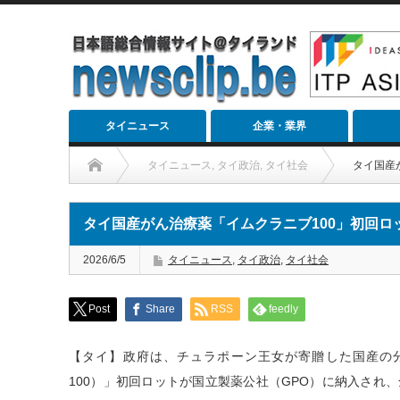
タイニュース
企業・業界
タイニュース
,
タイ政治
,
タイ社会
タイ国産
タイ国産がん治療薬「イムクラニブ100」初回
2026/6/5
タイニュース
,
タイ政治
,
タイ社会
Post
Share
RSS
feedly
【タイ】政府は、チュラポーン王女が寄贈した国産の分子標
100）」初回ロットが国立製薬公社（GPO）に納入され