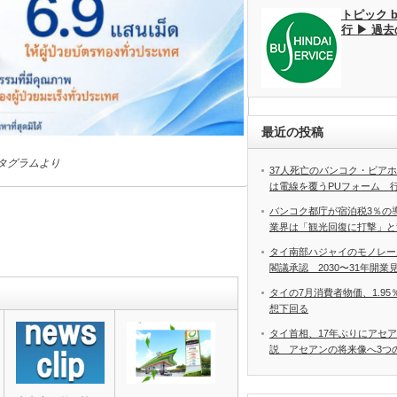
トピック 
行 ▶ 過
最近の投稿
ンスタグラムより
37人死亡のバンコク・ビア
は電線を覆うPUフォーム 
バンコク都庁が宿泊税3％の
業界は「観光回復に打撃」と
タイ南部ハジャイのモノレー
閣議承認 2030〜31年開業
タイの7月消費者物価、1.9
想下回る
タイ首相、17年ぶりにアセ
説 アセアンの将来像へ3つ