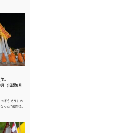
ัน
、8月（旧暦8月
っぽうそう）の
なった7週間後、