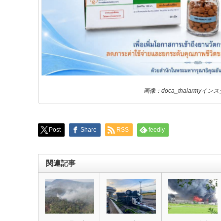
画像：doca_thaiarmyイ
Post
Share
RSS
feedly
関連記事