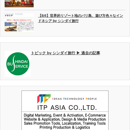
【8/4】世界的リゾート地のバリ島、遊び方色々なイン
ドネシア by シンダイ旅行
トピック by シンダイ旅行 ▶ 過去の記事