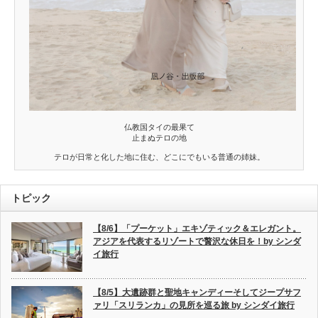
仏教国タイの最果て
止まぬテロの地
テロが日常と化した地に住む、どこにでもいる普通の姉妹。
トピック
【8/6】「プーケット」エキゾティック＆エレガント。
アジアを代表するリゾートで贅沢な休日を！by シンダ
イ旅行
【8/5】大遺跡群と聖地キャンディーそしてジープサフ
ァリ「スリランカ」の見所を巡る旅 by シンダイ旅行