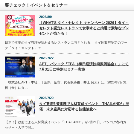
要チェック！イベント＆セミナー
2026/8/9
【WHAT’S タイ・セレクト キャンペーン 2026】タイ・
セレクト認定レストランで食事すると抽選で素敵なプレ
ゼントが当たる！
日本で本場のタイ料理が味わえるレストランに与えられる、 タイ国政府認定のマー
ク「タイ・セレクト」で…
2026/7/22
APT、バンコク「TPA（泰日経済技術振興協会）」にて
7月31日に特別セミナー実施
株式会社APT（本社：千葉県千葉市、代表取締役：井上 良太）は、2026年7月31
日（金）にタ…
2026/7/20
タイ政府5省連携で人材育成イベント「THAILAND²」開
催 未来産業に対応する技能強化へ
【タイ】政府による人材育成イベント「THAILAND²」が7月21日、バンコク都内カ
セサート大学で開…