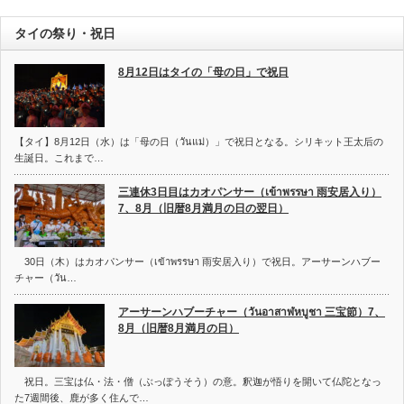
タイの祭り・祝日
8月12日はタイの「母の日」で祝日
【タイ】8月12日（水）は「母の日（วันแม่）」で祝日となる。シリキット王太后の
生誕日。これまで…
三連休3日目はカオパンサー（เข้าพรรษา 雨安居入り）
7、8月（旧暦8月満月の日の翌日）
30日（木）はカオパンサー（เข้าพรรษา 雨安居入り）で祝日。アーサーンハブー
チャー（วัน…
アーサーンハブーチャー（วันอาสาฬหบูชา 三宝節）7、
8月（旧暦8月満月の日）
祝日。三宝は仏・法・僧（ぶっぽうそう）の意。釈迦が悟りを開いて仏陀となっ
た7週間後、鹿が多く住んで…