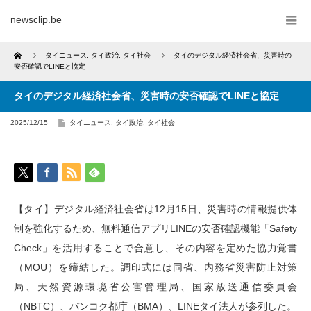
newsclip.be
Home
タイニュース
,
タイ政治
,
タイ社会
タイのデジタル経済社会省、災害時の
安否確認でLINEと協定
タイのデジタル経済社会省、災害時の安否確認でLINEと協定
2025/12/15
タイニュース
,
タイ政治
,
タイ社会
【タイ】デジタル経済社会省は12月15日、災害時の情報提供体
制を強化するため、無料通信アプリLINEの安否確認機能「Safety
Check」を活用することで合意し、その内容を定めた協力覚書
（MOU）を締結した。調印式には同省、内務省災害防止対策
局、天然資源環境省公害管理局、国家放送通信委員会
（NBTC）、バンコク都庁（BMA）、LINEタイ法人が参列した。