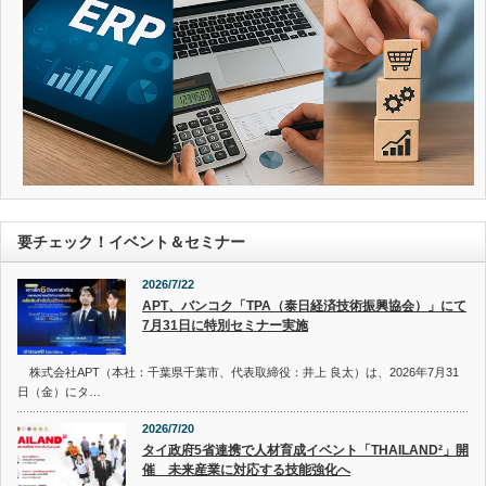
要チェック！イベント＆セミナー
2026/7/22
APT、バンコク「TPA（泰日経済技術振興協会）」にて
7月31日に特別セミナー実施
株式会社APT（本社：千葉県千葉市、代表取締役：井上 良太）は、2026年7月31
日（金）にタ…
2026/7/20
タイ政府5省連携で人材育成イベント「THAILAND²」開
催 未来産業に対応する技能強化へ