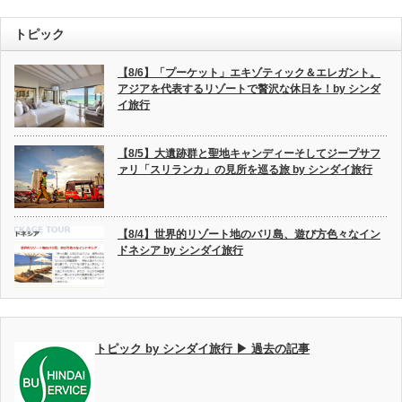
トピック
【8/6】「プーケット」エキゾティック＆エレガント。
アジアを代表するリゾートで贅沢な休日を！by シンダ
イ旅行
【8/5】大遺跡群と聖地キャンディーそしてジープサフ
ァリ「スリランカ」の見所を巡る旅 by シンダイ旅行
【8/4】世界的リゾート地のバリ島、遊び方色々なイン
ドネシア by シンダイ旅行
トピック by シンダイ旅行 ▶ 過去の記事