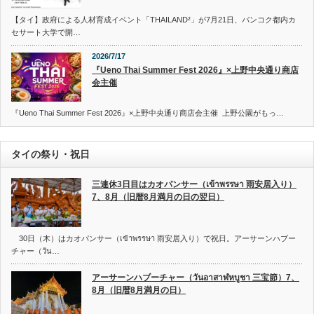
【タイ】政府による人材育成イベント「THAILAND²」が7月21日、バンコク都内カ
セサート大学で開…
2026/7/17
『Ueno Thai Summer Fest 2026』×上野中央通り商店
会主催
『Ueno Thai Summer Fest 2026』×上野中央通り商店会主催 上野公園がもっ…
タイの祭り・祝日
三連休3日目はカオパンサー（เข้าพรรษา 雨安居入り）
7、8月（旧暦8月満月の日の翌日）
30日（木）はカオパンサー（เข้าพรรษา 雨安居入り）で祝日。アーサーンハブー
チャー（วัน…
アーサーンハブーチャー（วันอาสาฬหบูชา 三宝節）7、
8月（旧暦8月満月の日）