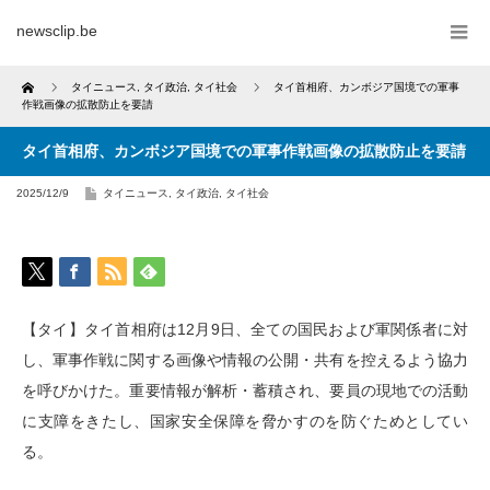
newsclip.be
Home
タイニュース
,
タイ政治
,
タイ社会
タイ首相府、カンボジア国境での軍事
作戦画像の拡散防止を要請
タイ首相府、カンボジア国境での軍事作戦画像の拡散防止を要請
2025/12/9
タイニュース
,
タイ政治
,
タイ社会
【タイ】タイ首相府は12月9日、全ての国民および軍関係者に対
し、軍事作戦に関する画像や情報の公開・共有を控えるよう協力
を呼びかけた。重要情報が解析・蓄積され、要員の現地での活動
に支障をきたし、国家安全保障を脅かすのを防ぐためとしてい
る。