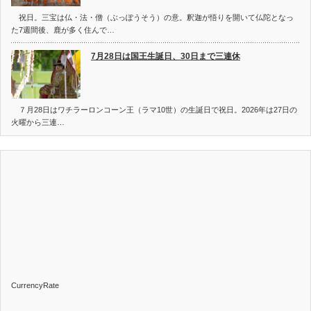
祝日。三宝は仏・法・僧（ぶっぽうそう）の意。釈迦が悟りを開いて仏陀となっ
た7週間後、鹿が多く住んで…
7月28日は国王生誕日、30日まで三連休
７月28日はワチラーロンコーン王（ラマ10世）の生誕日で祝日。2026年は27日の
火曜から三連…
CurrencyRate