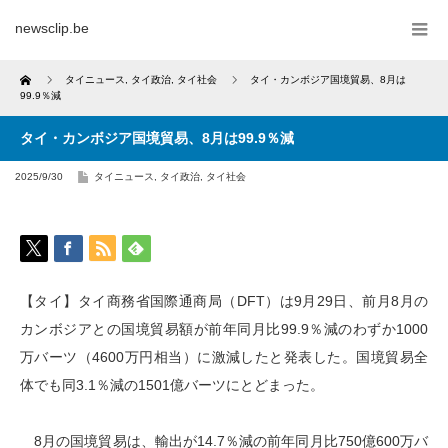
newsclip.be
Home
タイニュース
,
タイ政治
,
タイ社会
タイ・カンボジア国境貿易、8月は
99.9％減
タイ・カンボジア国境貿易、8月は99.9％減
2025/9/30
タイニュース
,
タイ政治
,
タイ社会
【タイ】タイ商務省国際通商局（DFT）は9月29日、前月8月の
カンボジアとの国境貿易額が前年同月比99.9％減のわずか1000
万バーツ（4600万円相当）に激減したと発表した。国境貿易全
体でも同3.1％減の1501億バーツにとどまった。
8月の国境貿易は、輸出が14.7％減の前年同月比750億600万バ