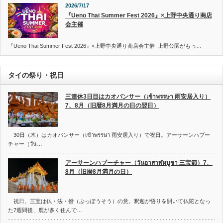
2026/7/17
『Ueno Thai Summer Fest 2026』×上野中央通り商店
会主催
『Ueno Thai Summer Fest 2026』×上野中央通り商店会主催 上野公園がもっ…
タイの祭り・祝日
三連休3日目はカオパンサー（เข้าพรรษา 雨安居入り）
7、8月（旧暦8月満月の日の翌日）
30日（木）はカオパンサー（เข้าพรรษา 雨安居入り）で祝日。アーサーンハブー
チャー（วัน…
アーサーンハブーチャー（วันอาสาฬหบูชา 三宝節）7、
8月（旧暦8月満月の日）
祝日。三宝は仏・法・僧（ぶっぽうそう）の意。釈迦が悟りを開いて仏陀となっ
た7週間後、鹿が多く住んで…