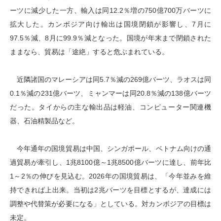
ーツに減少した一方、輸入は同12.2％増の750億700万バーツに
拡大した。カンボジア向け輸出は国境閉鎖が影響し、7月に
97.5％減、8月に99.9％減となった。国境が年末まで閉鎖された
ままなら、貿易は「途絶」すると危ぶまれている。
近隣諸国のマレーシアは同5.7％減の269億バーツ、ラオスは同
0.1％減の231億バーツ、ミャンマーは同20.8％減の138億バーツ
だった。タイからの主な輸出品は軽油、コンピューター関連機
器、石油精製品など。
今年通年の国境貿易は中国、シンガポール、ベトナム向けの通
過貿易が牽引し、1兆8100億～1兆8500億バーツに達し、前年比
1～2％の伸びを見込む。2026年の国境貿易は、「今年並みを維
持できれば上出来。当初は2兆バーツを目標とするが、達成には
調整や代替策が必要になる」としている。対カンボジアの目標は
未定。