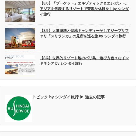
【8/6】「プーケット」エキゾティック＆エレガント。
アジアを代表するリゾートで贅沢な休日を！by シンダ
イ旅行
【8/5】大遺跡群と聖地キャンディーそしてジープサフ
ァリ「スリランカ」の見所を巡る旅 by シンダイ旅行
【8/4】世界的リゾート地のバリ島、遊び方色々なイン
ドネシア by シンダイ旅行
トピック by シンダイ旅行 ▶ 過去の記事