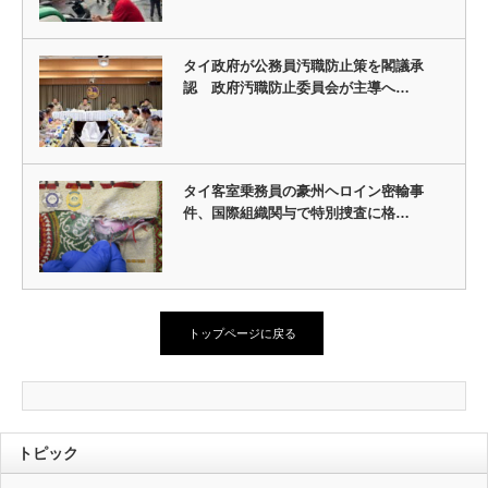
タイ政府が公務員汚職防止策を閣議承
認 政府汚職防止委員会が主導へ…
タイ客室乗務員の豪州ヘロイン密輸事
件、国際組織関与で特別捜査に格…
トップページに戻る
トピック