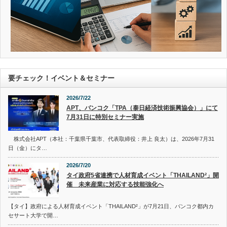
要チェック！イベント＆セミナー
2026/7/22
APT、バンコク「TPA（泰日経済技術振興協会）」にて
7月31日に特別セミナー実施
株式会社APT（本社：千葉県千葉市、代表取締役：井上 良太）は、2026年7月31
日（金）にタ…
2026/7/20
タイ政府5省連携で人材育成イベント「THAILAND²」開
催 未来産業に対応する技能強化へ
【タイ】政府による人材育成イベント「THAILAND²」が7月21日、バンコク都内カ
セサート大学で開…