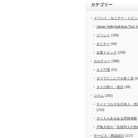
カテゴリー
イベント・セミナー・トピッ
Japan Volleyball Asia Tour I
イベント
(106)
セミナー
(94)
企業トピック
(259)
カルチャー
(388)
タイ77景
(51)
タイでどこにでも咲く花
(6
タイの祭り・祝日
(38)
コラム
(292)
タイとつながる日本人・外
(210)
タイ人もあるある恐怖体験
戸島大佐の「在留邦人の危
サービス・商品紹介
(117)