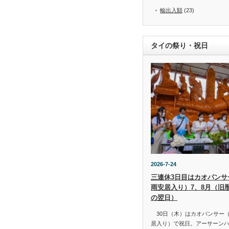
輸出入額
(23)
タイの祭り・祝日
2026-7-24
三連休3日目はカオパンサー（
雨安居入り）7、8月（旧
の翌日）
30日（木）はカオパンサー（เข้
居入り）で祝日。アーサーン