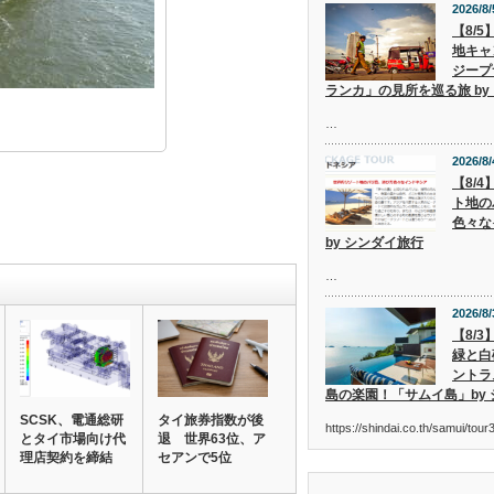
2026/8/
【8/
地キャ
ジープ
ランカ」の見所を巡る旅 by
…
2026/8/
【8/
ト地の
色々な
by シンダイ旅行
…
2026/8/
【8/
緑と白
ントラ
島の楽園！「サムイ島」by
SCSK、電通総研
タイ旅券指数が後
https://shindai.co.th/samui/to
とタイ市場向け代
退 世界63位、ア
理店契約を締結
セアンで5位