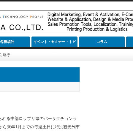
各種統計
イベント・セミナー・トピ
コラム
ック
ら運行
られる中部ロッブリ県のパーサクチョンラ
から来年1月までの毎週土日に特別観光列車