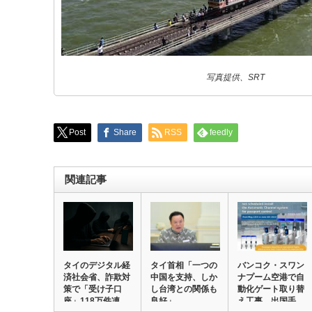
写真提供、SRT
Post
Share
RSS
feedly
関連記事
タイのデジタル経
タイ首相「一つの
バンコク・スワン
済社会省、詐欺対
中国を支持、しか
ナプーム空港で自
策で「受け子口
し台湾との関係も
動化ゲート取り替
座」118万件凍
良好」
え工事 出国手