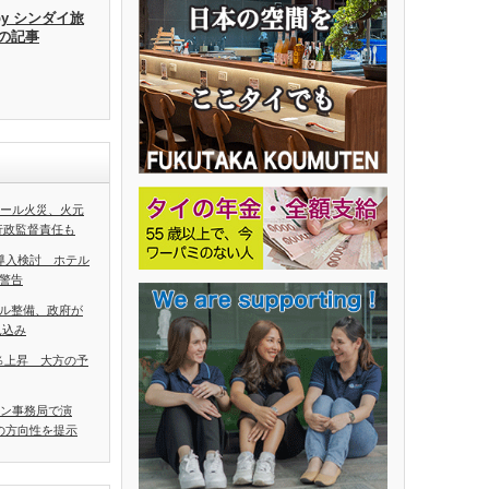
by シンダイ旅
去の記事
ホール火災、火元
行政監督責任も
導入検討 ホテル
警告
ル整備、政府が
見込み
5％上昇 大方の予
アン事務局で演
の方向性を提示