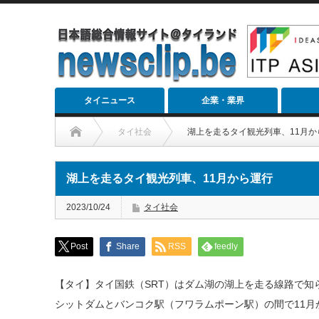
タイニュース
企業・業界
タイ社会
湖上を走るタイ観光列車、11月か
湖上を走るタイ観光列車、11月から運行
2023/10/24
タイ社会
Post
Share
RSS
feedly
【タイ】タイ国鉄（SRT）はダム湖の湖上を走る線路で知
シットダムとバンコク駅（フワラムポーン駅）の間で11月