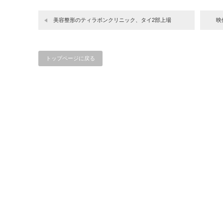
結…
続…
美容整形のティラポンクリニック、タイ2部上場
映
トップページに戻る