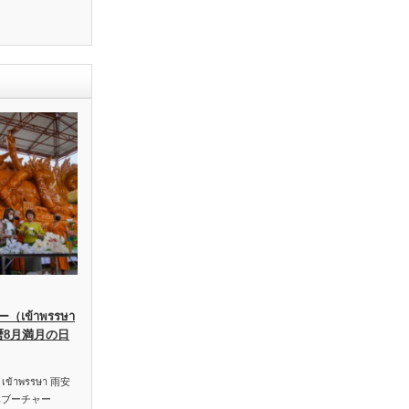
เข้าพรรษา
暦8月満月の日
าพรรษา 雨安
ハブーチャー