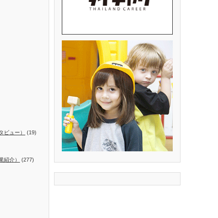
タビュー）
(19)
業紹介）
(277)