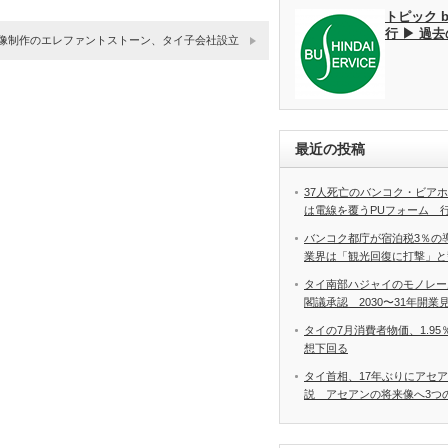
トピック 
行 ▶ 過
像制作のエレファントストーン、タイ子会社設立
最近の投稿
37人死亡のバンコク・ビア
は電線を覆うPUフォーム 
バンコク都庁が宿泊税3％の
業界は「観光回復に打撃」と
タイ南部ハジャイのモノレー
閣議承認 2030〜31年開業
タイの7月消費者物価、1.9
想下回る
タイ首相、17年ぶりにアセ
説 アセアンの将来像へ3つ