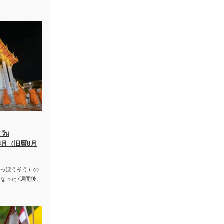
ัน
、8月（旧暦8月
っぽうそう）の
なった7週間後、