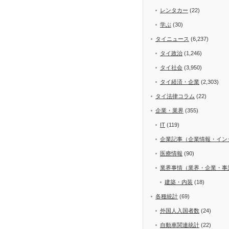
レンタカー
(22)
学ぶ
(30)
タイニュース
(6,237)
タイ政治
(1,246)
タイ社会
(3,950)
タイ経済・企業
(2,303)
タイ法律コラム
(22)
企業・業界
(355)
IT
(119)
企業記事（企業情報・イン
医療情報
(90)
業界事情（業界・企業・事
建築・内装
(18)
各種統計
(69)
外国人入国者数
(24)
自動車関連統計
(22)