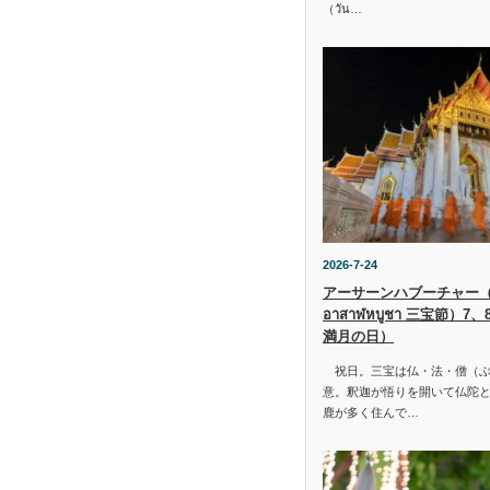
（วัน…
2026-7-24
アーサーンハブーチャー（ว
อาสาฬหบูชา 三宝節）7
満月の日）
祝日。三宝は仏・法・僧（ぶ
意。釈迦が悟りを開いて仏陀と
鹿が多く住んで…