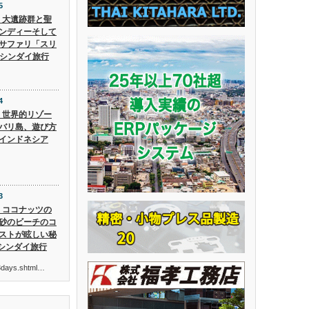
5
5】大遺跡群と聖
ンディーそして
サファリ「スリ
 シンダイ旅行
4
4】世界的リゾー
バリ島、遊び方
インドネシア
3
3】ココナッツの
砂のビーチのコ
ストが眩しい秘
 シンダイ旅行
ur3days.shtml…