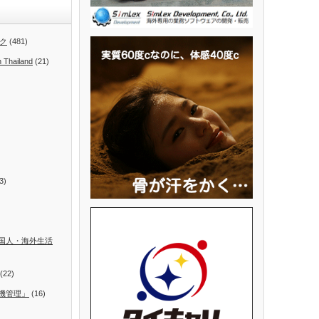
ク
(481)
n Thailand
(21)
3)
国人・海外生活
(22)
機管理」
(16)