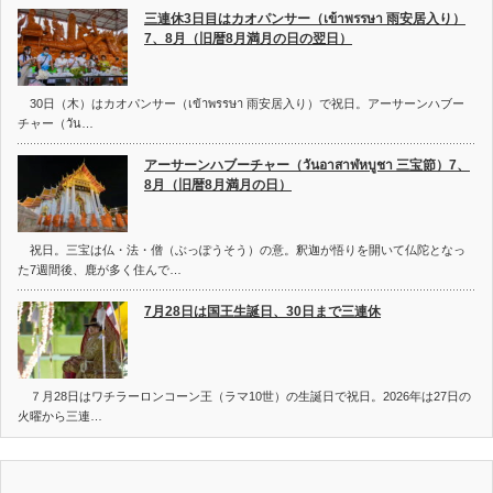
三連休3日目はカオパンサー（เข้าพรรษา 雨安居入り）
7、8月（旧暦8月満月の日の翌日）
30日（木）はカオパンサー（เข้าพรรษา 雨安居入り）で祝日。アーサーンハブー
チャー（วัน…
アーサーンハブーチャー（วันอาสาฬหบูชา 三宝節）7、
8月（旧暦8月満月の日）
祝日。三宝は仏・法・僧（ぶっぽうそう）の意。釈迦が悟りを開いて仏陀となっ
た7週間後、鹿が多く住んで…
7月28日は国王生誕日、30日まで三連休
７月28日はワチラーロンコーン王（ラマ10世）の生誕日で祝日。2026年は27日の
火曜から三連…