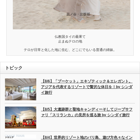
仏教国タイの最果て
止まぬテロの地
テロが日常と化した地に住む、どこにでもいる普通の姉妹。
トピック
【8/6】「プーケット」エキゾティック＆エレガント。
アジアを代表するリゾートで贅沢な休日を！by シンダ
イ旅行
【8/5】大遺跡群と聖地キャンディーそしてジープサフ
ァリ「スリランカ」の見所を巡る旅 by シンダイ旅行
【8/4】世界的リゾート地のバリ島、遊び方色々なイン