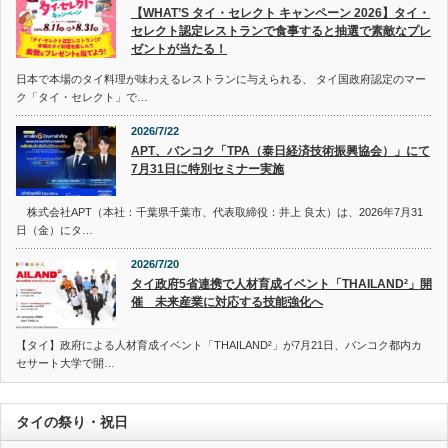
【WHAT’S タイ・セレクト キャンペーン 2026】タイ・
セレクト認定レストランで食事すると抽選で素敵なプレ
ゼントが当たる！
日本で本場のタイ料理が味わえるレストランに与えられる、 タイ国政府認定のマー
ク「タイ・セレクト」で…
2026/7/22
APT、バンコク「TPA（泰日経済技術振興協会）」にて
7月31日に特別セミナー実施
株式会社APT（本社：千葉県千葉市、代表取締役：井上 良太）は、2026年7月31
日（金）にタ…
2026/7/20
タイ政府5省連携で人材育成イベント「THAILAND²」開
催 未来産業に対応する技能強化へ
【タイ】政府による人材育成イベント「THAILAND²」が7月21日、バンコク都内カ
セサート大学で開…
タイの祭り・祝日