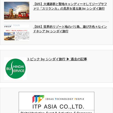
【8/5】大遺跡群と聖地キャンディーそしてジープサフ
ァリ「スリランカ」の見所を巡る旅 by シンダイ旅行
【8/4】世界的リゾート地のバリ島、遊び方色々なイン
ドネシア by シンダイ旅行
トピック by シンダイ旅行 ▶ 過去の記事