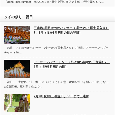
『Ueno Thai Summer Fest 2026』×上野中央通り商店会主催 上野公園がもっ…
タイの祭り・祝日
三連休3日目はカオパンサー（เข้าพรรษา 雨安居入り）
7、8月（旧暦8月満月の日の翌日）
30日（木）はカオパンサー（เข้าพรรษา 雨安居入り）で祝日。アーサーンハブー
チャー（วัน…
アーサーンハブーチャー（วันอาสาฬหบูชา 三宝節）7、
8月（旧暦8月満月の日）
祝日。三宝は仏・法・僧（ぶっぽうそう）の意。釈迦が悟りを開いて仏陀となっ
た7週間後、鹿が多く住んで…
7月28日は国王生誕日、30日まで三連休