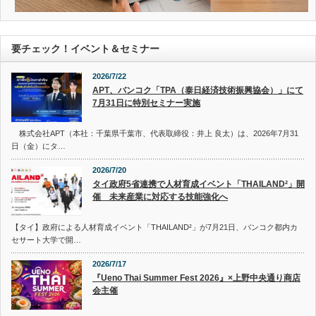
要チェック！イベント＆セミナー
2026/7/22
APT、バンコク「TPA（泰日経済技術振興協会）」にて
7月31日に特別セミナー実施
株式会社APT（本社：千葉県千葉市、代表取締役：井上 良太）は、2026年7月31
日（金）にタ…
2026/7/20
タイ政府5省連携で人材育成イベント「THAILAND²」開
催 未来産業に対応する技能強化へ
【タイ】政府による人材育成イベント「THAILAND²」が7月21日、バンコク都内カ
セサート大学で開…
2026/7/17
『Ueno Thai Summer Fest 2026』×上野中央通り商店
会主催