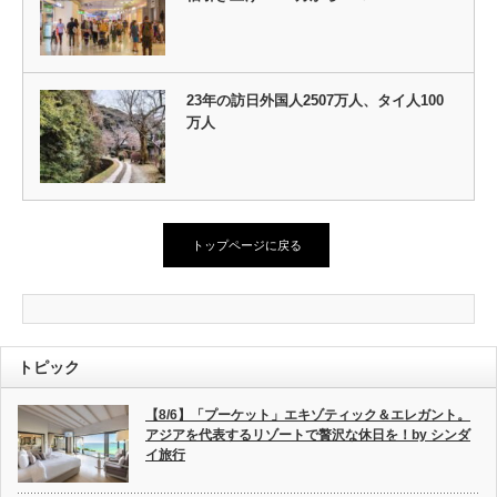
23年の訪日外国人2507万人、タイ人100
万人
トップページに戻る
トピック
【8/6】「プーケット」エキゾティック＆エレガント。
アジアを代表するリゾートで贅沢な休日を！by シンダ
イ旅行