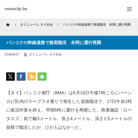
newsclip.be
Home
タイニュース
,
タイ社会
バンコクの幹線道路で路面陥没 未明に通行再開
バンコクの幹線道路で路面陥没 未明に通行再開
2026/6/17
タイニュース
,
タイ社会
【タイ】バンコク都庁（BMA）は6月16日午後7時ごろにバーン
カピ区内のラープラオ通りで発生した道路陥没で、17日午前1時
に復旧作業を終え、早朝5時に通行を再開した。商業施設「ロー
タスズ」前で幅3メートル、長さ4メートル、深さ1.5メートルの
規模で陥没したが、けが人はなかった。