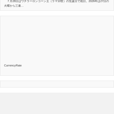
７月28日はワチラーロンコーン王（ラマ10世）の生誕日で祝日。2026年は27日の
火曜から三連…
CurrencyRate