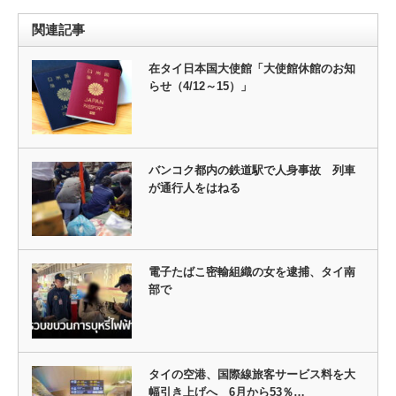
関連記事
在タイ日本国大使館「大使館休館のお知
らせ（4/12～15）」
バンコク都内の鉄道駅で人身事故 列車
が通行人をはねる
電子たばこ密輸組織の女を逮捕、タイ南
部で
タイの空港、国際線旅客サービス料を大
幅引き上げへ 6月から53％…