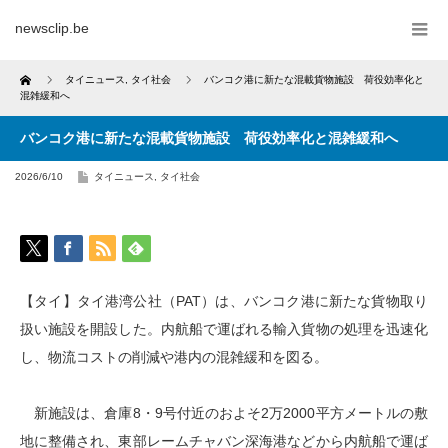
newsclip.be
Home
タイニュース
,
タイ社会
バンコク港に新たな混載貨物施設 荷役効率化と
混雑緩和へ
バンコク港に新たな混載貨物施設 荷役効率化と混雑緩和へ
2026/6/10
タイニュース
,
タイ社会
【タイ】タイ港湾公社（PAT）は、バンコク港に新たな貨物取り
扱い施設を開設した。内航船で運ばれる輸入貨物の処理を迅速化
し、物流コストの削減や港内の混雑緩和を図る。
新施設は、倉庫8・9号付近のおよそ2万2000平方メートルの敷
地に整備され、東部レームチャバン深海港などから内航船で運ば