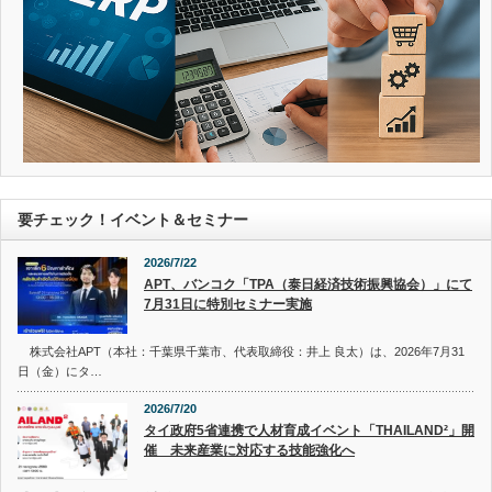
要チェック！イベント＆セミナー
2026/7/22
APT、バンコク「TPA（泰日経済技術振興協会）」にて
7月31日に特別セミナー実施
株式会社APT（本社：千葉県千葉市、代表取締役：井上 良太）は、2026年7月31
日（金）にタ…
2026/7/20
タイ政府5省連携で人材育成イベント「THAILAND²」開
催 未来産業に対応する技能強化へ