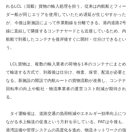
れるLCL（混載）貨物の輸入処理を担う。従来は内航船とフィー
ダー船が同じエリアを使用していたため遅延が生じやすかった
が、今後は新施設によって作業動線を分離できる。港内道路2号
線に直結して隣接するコンテナヤードとも近接しているため、内
航船で到着したコンテナを接岸後すぐに開封・仕分けできるとい
う。
LCL貨物は、複数の輸入業者の荷物を1本のコンテナにまとめ
て輸送する方式で、到着後は仕分け、検査、保管、配送が必要と
なる。新施設の開設で内航ルートの貨物流動が改善し、コンテナ
回転率の向上や船社・物流事業者の運営コスト削減が期待され
る。
タイ運輸省は、道路交通の負荷軽減やエネルギー効率向上につ
ながる水上輸送の促進という方針を示している。PATは今後も、
港湾設備や管理システムの高度化を進め、物流ネットワークの強