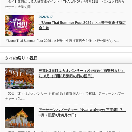
【タイ】政府による人材育成イベント「THAILAND²」が7月21日、バンコク都内カ
セサート大学で開…
2026/7/17
『Ueno Thai Summer Fest 2026』×上野中央通り商店
会主催
『Ueno Thai Summer Fest 2026』×上野中央通り商店会主催 上野公園がもっ…
タイの祭り・祝日
三連休3日目はカオパンサー（เข้าพรรษา 雨安居入り）
7、8月（旧暦8月満月の日の翌日）
30日（木）はカオパンサー（เข้าพรรษา 雨安居入り）で祝日。アーサーンハブー
チャー（วัน…
アーサーンハブーチャー（วันอาสาฬหบูชา 三宝節）7、
8月（旧暦8月満月の日）