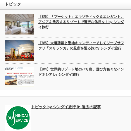
トピック
【8/6】「プーケット」エキゾティック＆エレガント。
アジアを代表するリゾートで贅沢な休日を！by シンダ
イ旅行
【8/5】大遺跡群と聖地キャンディーそしてジープサフ
ァリ「スリランカ」の見所を巡る旅 by シンダイ旅行
【8/4】世界的リゾート地のバリ島、遊び方色々なイン
ドネシア by シンダイ旅行
トピック by シンダイ旅行 ▶ 過去の記事