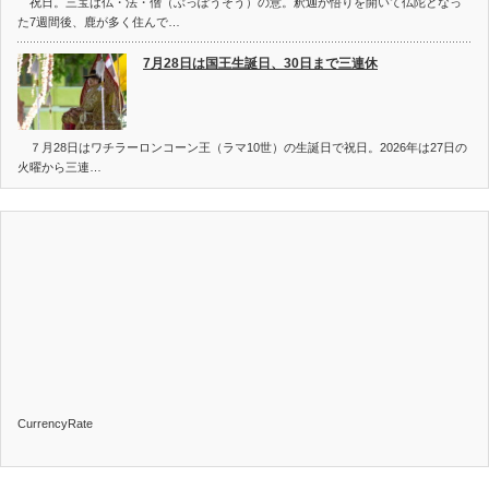
祝日。三宝は仏・法・僧（ぶっぽうそう）の意。釈迦が悟りを開いて仏陀となっ
た7週間後、鹿が多く住んで…
7月28日は国王生誕日、30日まで三連休
７月28日はワチラーロンコーン王（ラマ10世）の生誕日で祝日。2026年は27日の
火曜から三連…
CurrencyRate