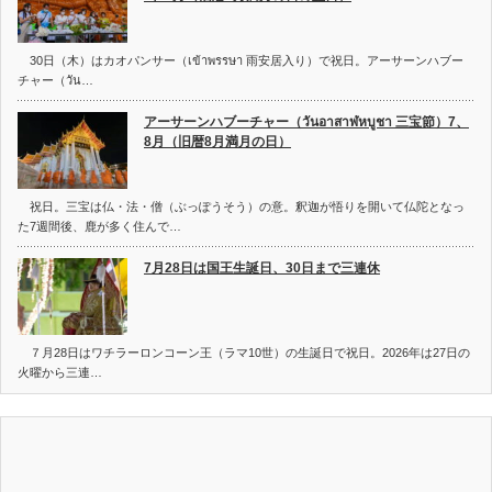
30日（木）はカオパンサー（เข้าพรรษา 雨安居入り）で祝日。アーサーンハブー
チャー（วัน…
アーサーンハブーチャー（วันอาสาฬหบูชา 三宝節）7、
8月（旧暦8月満月の日）
祝日。三宝は仏・法・僧（ぶっぽうそう）の意。釈迦が悟りを開いて仏陀となっ
た7週間後、鹿が多く住んで…
7月28日は国王生誕日、30日まで三連休
７月28日はワチラーロンコーン王（ラマ10世）の生誕日で祝日。2026年は27日の
火曜から三連…