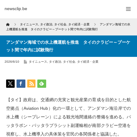
newsclip.be
Home
タイニュース
,
タイ政治
,
タイ社会
,
タイ経済・企業
アンダマン海域での水
上機運航を推進 タイのクラビー～プーケット間で年内に試験飛行
アンダマン海域での水上機運航を推進 タイのクラビー～プーケ
ット間で年内に試験飛行
2026/6/10
タイニュース
,
タイ政治
,
タイ社会
,
タイ経済・企業
【タイ】政府は、交通網の充実と観光産業の育成を目的とした航
空拠点（Aviation Hub）化の一環として、アンダマン海沿岸での
水上機（シープレーン）による観光地間連絡の整備を進める。パ
ッタラポン・パッタラプラシット副運輸相が南部クラビー空港を
視察し、水上機導入の具体策を官民の各関係者と協議した。