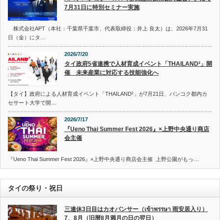
7月31日に特別セミナー実施
株式会社APT（本社：千葉県千葉市、代表取締役：井上 良太）は、2026年7月31
日（金）にタ…
2026/7/20
タイ政府5省連携で人材育成イベント「THAILAND²」開
催 未来産業に対応する技能強化へ
【タイ】政府による人材育成イベント「THAILAND²」が7月21日、バンコク都内カ
セサート大学で開…
2026/7/17
『Ueno Thai Summer Fest 2026』×上野中央通り商店
会主催
『Ueno Thai Summer Fest 2026』×上野中央通り商店会主催 上野公園がもっ…
タイの祭り・祝日
三連休3日目はカオパンサー（เข้าพรรษา 雨安居入り）
7、8月（旧暦8月満月の日の翌日）