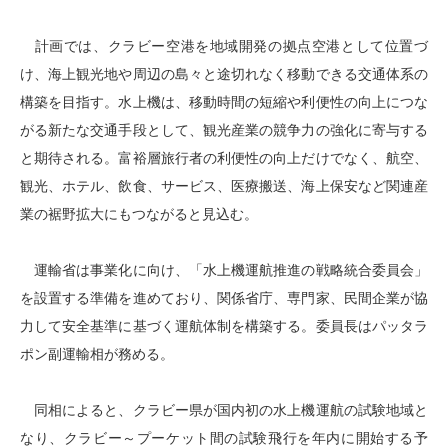
計画では、クラビー空港を地域開発の拠点空港として位置づ
け、海上観光地や周辺の島々と途切れなく移動できる交通体系の
構築を目指す。水上機は、移動時間の短縮や利便性の向上につな
がる新たな交通手段として、観光産業の競争力の強化に寄与する
と期待される。富裕層旅行者の利便性の向上だけでなく、航空、
観光、ホテル、飲食、サービス、医療搬送、海上保安など関連産
業の裾野拡大にもつながると見込む。
運輸省は事業化に向け、「水上機運航推進の戦略統合委員会」
を設置する準備を進めており、関係省庁、専門家、民間企業が協
力して安全基準に基づく運航体制を構築する。委員長はパッタラ
ポン副運輸相が務める。
同相によると、クラビー県が国内初の水上機運航の試験地域と
なり、クラビー～プーケット間の試験飛行を年内に開始する予