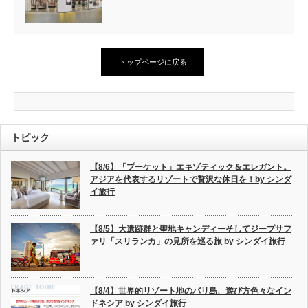
トップページに戻る
トピック
【8/6】「プーケット」エキゾティック＆エレガント。
アジアを代表するリゾートで贅沢な休日を！by シンダ
イ旅行
【8/5】大遺跡群と聖地キャンディーそしてジープサフ
ァリ「スリランカ」の見所を巡る旅 by シンダイ旅行
【8/4】世界的リゾート地のバリ島、遊び方色々なイン
ドネシア by シンダイ旅行