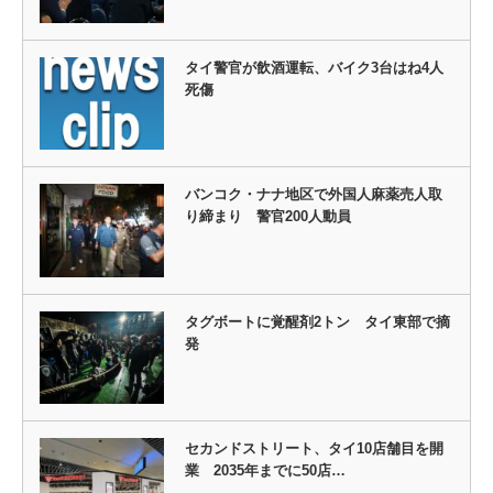
タイ警官が飲酒運転、バイク3台はね4人
死傷
バンコク・ナナ地区で外国人麻薬売人取
り締まり 警官200人動員
タグボートに覚醒剤2トン タイ東部で摘
発
セカンドストリート、タイ10店舗目を開
業 2035年までに50店…