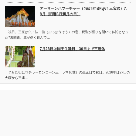
アーサーンハブーチャー（วันอาสาฬหบูชา 三宝節）7、
8月（旧暦8月満月の日）
祝日。三宝は仏・法・僧（ぶっぽうそう）の意。釈迦が悟りを開いて仏陀となっ
た7週間後、鹿が多く住んで…
7月28日は国王生誕日、30日まで三連休
７月28日はワチラーロンコーン王（ラマ10世）の生誕日で祝日。2026年は27日の
火曜から三連…