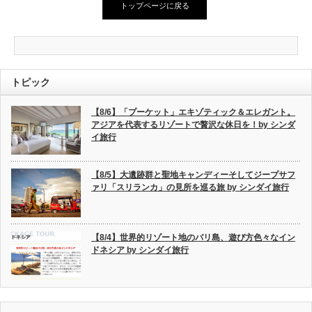
トップページに戻る
トピック
【8/6】「プーケット」エキゾティック＆エレガント。
アジアを代表するリゾートで贅沢な休日を！by シンダ
イ旅行
【8/5】大遺跡群と聖地キャンディーそしてジープサフ
ァリ「スリランカ」の見所を巡る旅 by シンダイ旅行
【8/4】世界的リゾート地のバリ島、遊び方色々なイン
ドネシア by シンダイ旅行