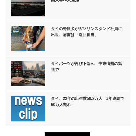
タイの野良犬がガソリンスタンド社員に
出世、肩書は「巡回担当」
タイバーツが再び下落へ 中東情勢の緊
迫で
タイ、22年の出生数50.2万人 3年連続で
60万人割れ