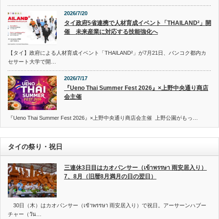
2026/7/20
タイ政府5省連携で人材育成イベント「THAILAND²」開
催 未来産業に対応する技能強化へ
【タイ】政府による人材育成イベント「THAILAND²」が7月21日、バンコク都内カ
セサート大学で開…
2026/7/17
『Ueno Thai Summer Fest 2026』×上野中央通り商店
会主催
『Ueno Thai Summer Fest 2026』×上野中央通り商店会主催 上野公園がもっ…
タイの祭り・祝日
三連休3日目はカオパンサー（เข้าพรรษา 雨安居入り）
7、8月（旧暦8月満月の日の翌日）
30日（木）はカオパンサー（เข้าพรรษา 雨安居入り）で祝日。アーサーンハブー
チャー（วัน…