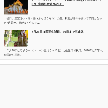
8月（旧暦8月満月の日）
祝日。三宝は仏・法・僧（ぶっぽうそう）の意。釈迦が悟りを開いて仏陀となっ
た7週間後、鹿が多く住んで…
7月28日は国王生誕日、30日まで三連休
７月28日はワチラーロンコーン王（ラマ10世）の生誕日で祝日。2026年は27日の
火曜から三連…