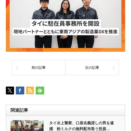
前の記事
次の記事
関連記事
タイ水上警察、口座名義貸しの男を逮
捕 粉ミルクの無料配布装う投資…