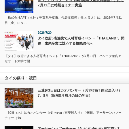
7月31日に特別セミナー実施
株式会社APT（本社：千葉県千葉市、代表取締役：井上 良太）は、2026年7月31
日（金）にタ…
2026/7/20
タイ政府5省連携で人材育成イベント「THAILAND²」開
催 未来産業に対応する技能強化へ
【タイ】政府による人材育成イベント「THAILAND²」が7月21日、バンコク都内カ
セサート大学で開…
タイの祭り・祝日
三連休3日目はカオパンサー（เข้าพรรษา 雨安居入り）
7、8月（旧暦8月満月の日の翌日）
30日（木）はカオパンサー（เข้าพรรษา 雨安居入り）で祝日。アーサーンハブー
チャー（วัน…
アーサーンハブーチャー（วันอาสาฬหบูชา 三宝節）7、