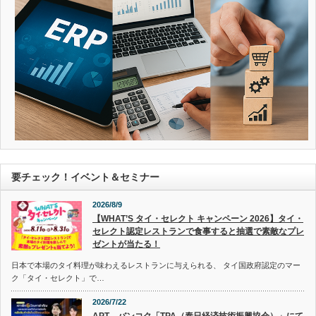
要チェック！イベント＆セミナー
2026/8/9
【WHAT’S タイ・セレクト キャンペーン 2026】タイ・
セレクト認定レストランで食事すると抽選で素敵なプレ
ゼントが当たる！
日本で本場のタイ料理が味わえるレストランに与えられる、 タイ国政府認定のマー
ク「タイ・セレクト」で…
2026/7/22
APT、バンコク「TPA（泰日経済技術振興協会）」にて