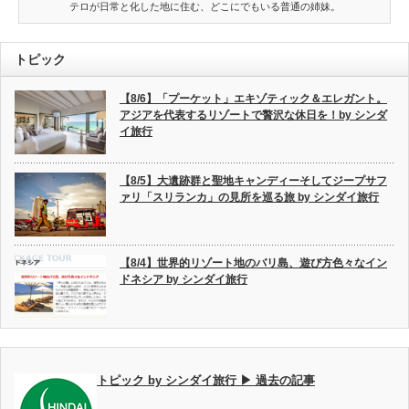
テロが日常と化した地に住む、どこにでもいる普通の姉妹。
トピック
【8/6】「プーケット」エキゾティック＆エレガント。
アジアを代表するリゾートで贅沢な休日を！by シンダ
イ旅行
【8/5】大遺跡群と聖地キャンディーそしてジープサフ
ァリ「スリランカ」の見所を巡る旅 by シンダイ旅行
【8/4】世界的リゾート地のバリ島、遊び方色々なイン
ドネシア by シンダイ旅行
トピック by シンダイ旅行 ▶ 過去の記事