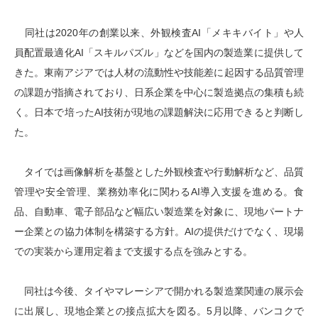
同社は2020年の創業以来、外観検査AI「メキキバイト」や人
員配置最適化AI「スキルパズル」などを国内の製造業に提供して
きた。東南アジアでは人材の流動性や技能差に起因する品質管理
の課題が指摘されており、日系企業を中心に製造拠点の集積も続
く。日本で培ったAI技術が現地の課題解決に応用できると判断し
た。
タイでは画像解析を基盤とした外観検査や行動解析など、品質
管理や安全管理、業務効率化に関わるAI導入支援を進める。食
品、自動車、電子部品など幅広い製造業を対象に、現地パートナ
ー企業との協力体制を構築する方針。AIの提供だけでなく、現場
での実装から運用定着まで支援する点を強みとする。
同社は今後、タイやマレーシアで開かれる製造業関連の展示会
に出展し、現地企業との接点拡大を図る。5月以降、バンコクで