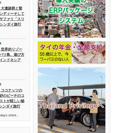
5
5】大遺跡群と聖
ンディーそして
サファリ「スリ
 シンダイ旅行
4
4】世界的リゾー
バリ島、遊び方
インドネシア
3
3】ココナッツの
砂のビーチのコ
ストが眩しい秘
 シンダイ旅行
ur3days.shtml…