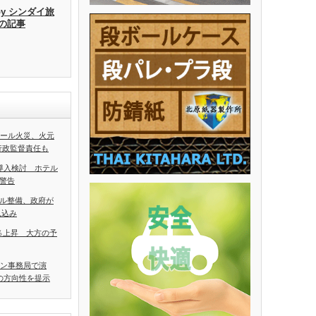
by シンダイ旅
去の記事
ホール火災、火元
行政監督責任も
導入検討 ホテル
警告
ル整備、政府が
見込み
5％上昇 大方の予
アン事務局で演
の方向性を提示