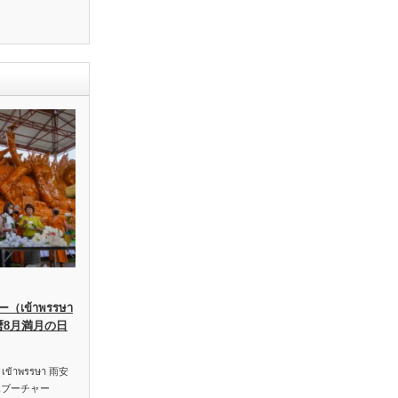
เข้าพรรษา
暦8月満月の日
าพรรษา 雨安
ハブーチャー