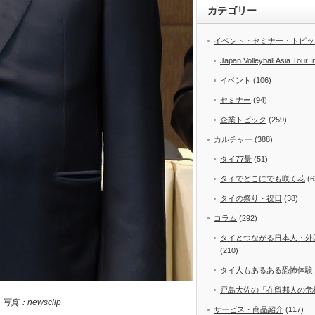
カテゴリー
イベント・セミナー・トピッ
Japan Volleyball Asia Tour I
イベント
(106)
セミナー
(94)
企業トピック
(259)
カルチャー
(388)
タイ77景
(51)
タイでどこにでも咲く花
(6
タイの祭り・祝日
(38)
コラム
(292)
タイとつながる日本人・外
(210)
タイ人もあるある恐怖体験
戸島大佐の「在留邦人の危
：newsclip
サービス・商品紹介
(117)