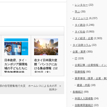
レンタカー
(22)
学ぶ
(30)
タイニュース
(6,237)
タイ政治
(1,246)
タイ社会
(3,950)
タイ経済・企業
(2,303)
タイ法律コラム
(22)
企業・業界
(355)
IT
(119)
日本政府、タイ・
在タイ日本国大使
カンボジア国境地
館「バンコクにお
企業記事（企業情報・イン
域の子どもたちに
ける集会情報（12
医療情報
(90)
緊急無償資金協
月25日（木）…
力…
業界事情（業界・企業・事
建築・内装
(18)
部の住宅密集地で火災 ホームレスによる火の不
始末か
各種統計
(69)
外国人入国者数
(24)
自動車関連統計
(22)