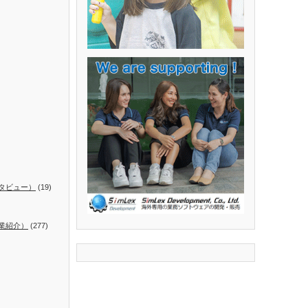
タビュー）
(19)
業紹介）
(277)