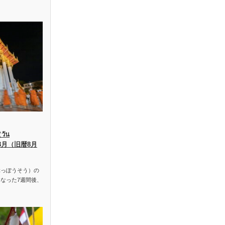
ัน
、8月（旧暦8月
っぽうそう）の
なった7週間後、