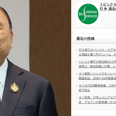
トピック 
行 ▶ 過
最近の投稿
37人死亡のバンコク・ビア
は電線を覆うPUフォーム 
バンコク都庁が宿泊税3％の
業界は「観光回復に打撃」と
タイ南部ハジャイのモノレー
閣議承認 2030〜31年開業
タイの7月消費者物価、1.9
想下回る
タイ首相、17年ぶりにアセ
説 アセアンの将来像へ3つ