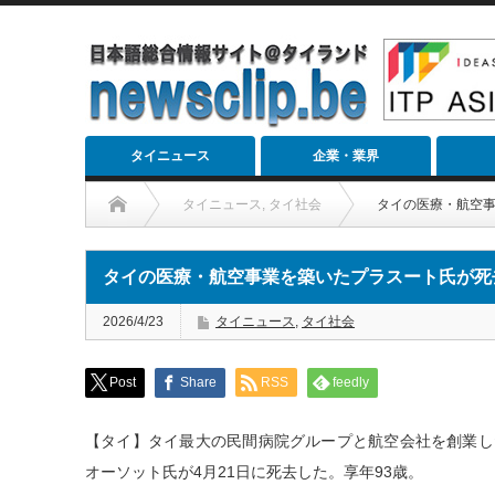
タイニュース
企業・業界
タイニュース
,
タイ社会
タイの医療・航空事
タイの医療・航空事業を築いたプラスート氏が死
2026/4/23
タイニュース
,
タイ社会
Post
Share
RSS
feedly
【タイ】タイ最大の民間病院グループと航空会社を創業し
オーソット氏が4月21日に死去した。享年93歳。