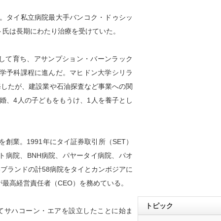
。タイ私立病院最大手バンコク・ドゥシッ
ト氏は長期にわたり治療を受けていた。
目として育ち、アサンプション・バーンラック
学予科課程に進んだ。マヒドン大学シリラ
務したが、建設業や石油探査など事業への関
結婚、4人の子どもをもうけ、1人を養子とし
を創業。1991年にタイ証券取引所（SET）
ト病院、BNH病院、パヤータイ病院、パオ
ブランドの計58病院をタイとカンボジアに
が最高経営責任者（CEO）を務めている。
トピック
てサハコーン・エアを設立したことに始ま