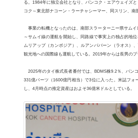
る。1984年に独立会社となり、バンコク・エアウェイズと
コク～東北部ナコーン・ラーチャシーマー、同スリン、南
事業の転機となったのは、南部スラーターニー県サムイ島
～サムイ線の運航を開始し、同路線で事実上の独占的地位を
ムリアップ（カンボジア）、ルアンパバーン（ラオス）、
観光地への国際線も運航している。2019年からは長男のプ
2025年のタイ株式長者番付では、BDMS株9.2％、バン
331億バーツ（1600億円相当）で3位に入った。米誌フ
し、4月時点の推定資産はおよそ36億米ドルとしている。