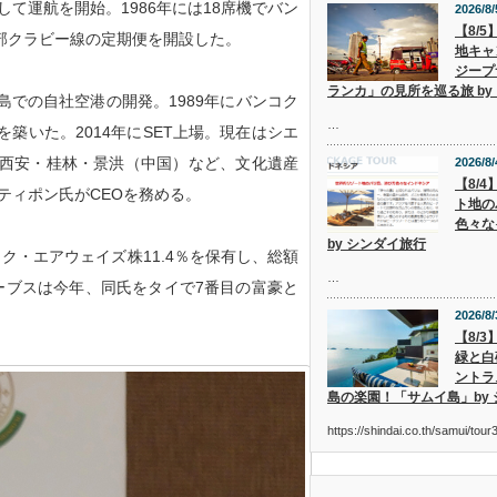
して運航を開始。1986年には18席機でバン
2026/8/
【8/
部クラビー線の定期便を開設した。
地キャ
ジープ
ランカ」の見所を巡る旅 by
での自社空港の開発。1989年にバンコク
…
築いた。2014年にSET上場。現在はシエ
西安・桂林・景洪（中国）など、文化遺産
2026/8/
【8/
ティポン氏がCEOを務める。
ト地の
色々な
by シンダイ旅行
コク・エアウェイズ株11.4％を保有し、総額
…
ォーブスは今年、同氏をタイで7番目の富豪と
2026/8/
【8/
緑と白
ントラ
島の楽園！「サムイ島」by
https://shindai.co.th/samui/to