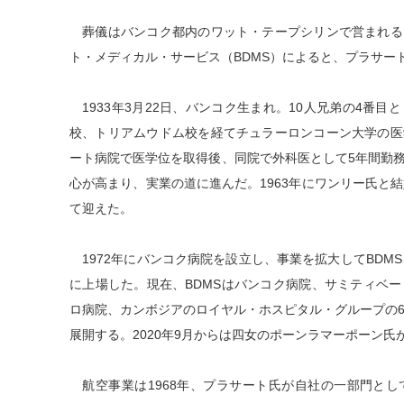
葬儀はバンコク都内のワット・テープシリンで営まれる
ト・メディカル・サービス（BDMS）によると、プラサー
1933年3月22日、バンコク生まれ。10人兄弟の4番
校、トリアムウドム校を経てチュラーロンコーン大学の医
ート病院で医学位を取得後、同院で外科医として5年間勤
心が高まり、実業の道に進んだ。1963年にワンリー氏と
て迎えた。
1972年にバンコク病院を設立し、事業を拡大してBDMS
に上場した。現在、BDMSはバンコク病院、サミティベー
ロ病院、カンボジアのロイヤル・ホスピタル・グループの6
展開する。2020年9月からは四女のポーンラマーポーン氏
航空事業は1968年、プラサート氏が自社の一部門とし