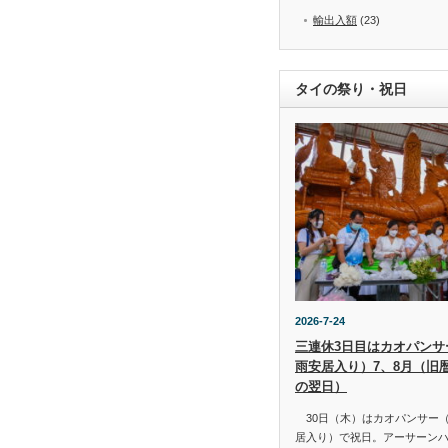
輸出入額
(23)
タイの祭り・祝日
2026-7-24
三連休3日目はカオパンサー（
雨安居入り）7、8月（旧
の翌日）
30日（木）はカオパンサー（เข้
居入り）で祝日。アーサーン