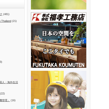
ク
(481)
n Thailand
(21)
3)
国人・海外生活
(22)
機管理」
(16)