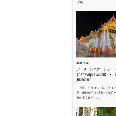
（วัน…
2026-7-24
アーサーンハブーチャー（ว
อาสาฬหบูชา 三宝節）7
満月の日）
祝日。三宝は仏・法・僧（ぶ
意。釈迦が悟りを開いて仏陀と
鹿が多く住んで…