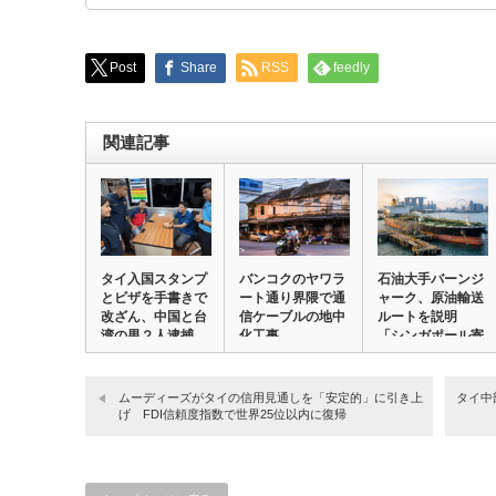
Post
Share
RSS
feedly
関連記事
タイ入国スタンプ
バンコクのヤワラ
石油大手バーンジ
とビザを手書きで
ート通り界隈で通
ャーク、原油輸送
改ざん、中国と台
信ケーブルの地中
ルートを説明
湾の男２人逮捕
化工事
「シンガポール寄
港…
ムーディーズがタイの信用見通しを「安定的」に引き上
タイ中
げ FDI信頼度指数で世界25位以内に復帰