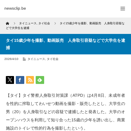
newsclip.be
Home
タイニュース
,
タイ社会
タイ15歳少年を撮影、動画販売 人身取引容疑な
どで大学生を逮捕
タイ15歳少年を撮影、動画販売 人身取引容疑などで大学生を逮
捕
2026/4/10
タイニュース
,
タイ社会
【タイ】タイ警察人身取引対策課（ATPD）は4月8日、未成年者
を性的に搾取してわいせつ動画を撮影・販売したとし、大学生の
男（20）を人身取引などの容疑で逮捕したと発表した。大学のオ
ープンハウスを利用して知り合った15歳の少年を誘い出し、商業
施設のトイレで性的行為を撮影したという。