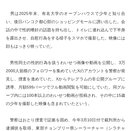
男は2025年末、有名大学のオープンハウスで少年と知り合
い、後日バンコク都心部のショッピングモールに誘い出した。会
話の中で性的嗜好の話題を持ち出し、トイレに連れ込んで下半身
を露出させ、自慰行為をする様子をスマホで撮影した。映像には
顔もはっきり映っていた。
男性同士の性的行為を扱うわいせつ画像や動画を公開し、3万
2000人規模のフォロワーを集めていたXのアカウントを警察が発
見し、捜査を進めていた。Xからテレグラムの非公開グループに
誘導、月額599バーツでフル動画閲覧を可能にしていた。同グル
ープ内には100本以上のわいせつ動画が投稿され、その中に15歳
の少年を撮影した映像も含まれていたという。
警察はおとり捜査で証拠を固め、今年3月10日付で裁判所から
逮捕状を取得。東部チョンブリー県シーラーチャー（シラチャ