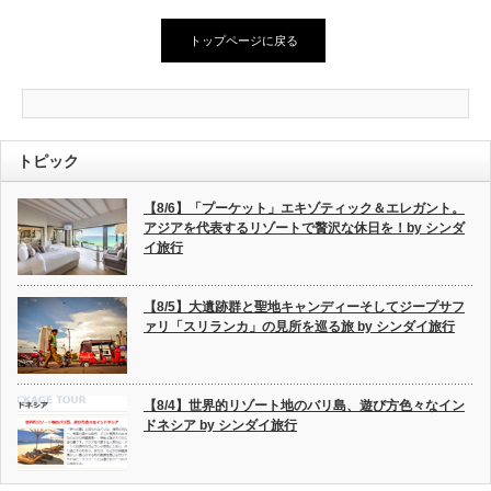
トップページに戻る
トピック
【8/6】「プーケット」エキゾティック＆エレガント。
アジアを代表するリゾートで贅沢な休日を！by シンダ
イ旅行
【8/5】大遺跡群と聖地キャンディーそしてジープサフ
ァリ「スリランカ」の見所を巡る旅 by シンダイ旅行
【8/4】世界的リゾート地のバリ島、遊び方色々なイン
ドネシア by シンダイ旅行