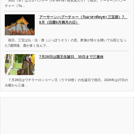
30日（木）はカオパンサー（เข้าพรรษา 雨安居入り）で祝日。アーサーンハブー
チャー（วัน…
アーサーンハブーチャー（วันอาสาฬหบูชา 三宝節）7、
8月（旧暦8月満月の日）
祝日。三宝は仏・法・僧（ぶっぽうそう）の意。釈迦が悟りを開いて仏陀となっ
た7週間後、鹿が多く住んで…
7月28日は国王生誕日、30日まで三連休
７月28日はワチラーロンコーン王（ラマ10世）の生誕日で祝日。2026年は27日の
火曜から三連…