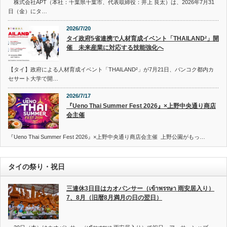
株式会社APT（本社：千葉県千葉市、代表取締役：井上 良太）は、2026年7月31
日（金）にタ…
2026/7/20
タイ政府5省連携で人材育成イベント「THAILAND²」開
催 未来産業に対応する技能強化へ
【タイ】政府による人材育成イベント「THAILAND²」が7月21日、バンコク都内カ
セサート大学で開…
2026/7/17
『Ueno Thai Summer Fest 2026』×上野中央通り商店
会主催
『Ueno Thai Summer Fest 2026』×上野中央通り商店会主催 上野公園がもっ…
タイの祭り・祝日
三連休3日目はカオパンサー（เข้าพรรษา 雨安居入り）
7、8月（旧暦8月満月の日の翌日）