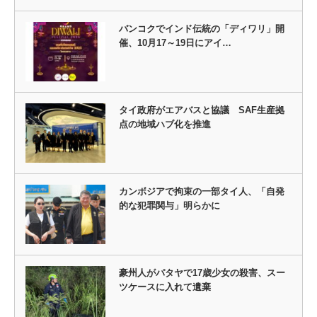
バンコクでインド伝統の「ディワリ」開
催、10月17～19日にアイ…
タイ政府がエアバスと協議 SAF生産拠
点の地域ハブ化を推進
カンボジアで拘束の一部タイ人、「自発
的な犯罪関与」明らかに
豪州人がパタヤで17歳少女の殺害、スー
ツケースに入れて遺棄