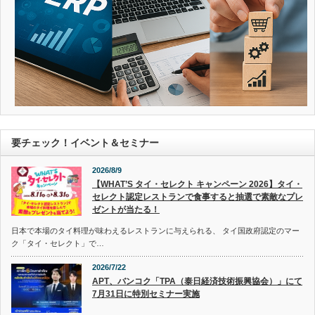
要チェック！イベント＆セミナー
2026/8/9
【WHAT’S タイ・セレクト キャンペーン 2026】タイ・
セレクト認定レストランで食事すると抽選で素敵なプレ
ゼントが当たる！
日本で本場のタイ料理が味わえるレストランに与えられる、 タイ国政府認定のマー
ク「タイ・セレクト」で…
2026/7/22
APT、バンコク「TPA（泰日経済技術振興協会）」にて
7月31日に特別セミナー実施