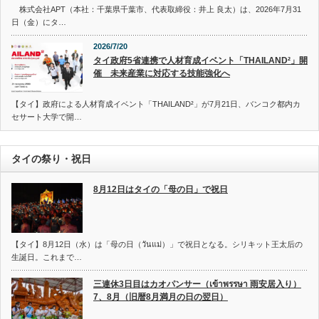
株式会社APT（本社：千葉県千葉市、代表取締役：井上 良太）は、2026年7月31
日（金）にタ…
2026/7/20
タイ政府5省連携で人材育成イベント「THAILAND²」開
催 未来産業に対応する技能強化へ
【タイ】政府による人材育成イベント「THAILAND²」が7月21日、バンコク都内カ
セサート大学で開…
タイの祭り・祝日
8月12日はタイの「母の日」で祝日
【タイ】8月12日（水）は「母の日（วันแม่）」で祝日となる。シリキット王太后の
生誕日。これまで…
三連休3日目はカオパンサー（เข้าพรรษา 雨安居入り）
7、8月（旧暦8月満月の日の翌日）