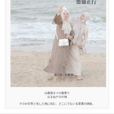
仏教国タイの最果て
止まぬテロの地
テロが日常と化した地に住む、どこにでもいる普通の姉妹。