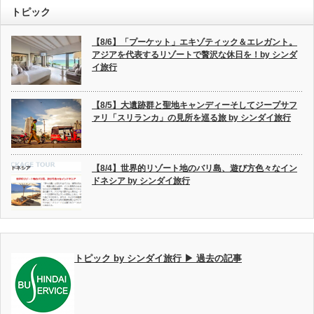
トピック
【8/6】「プーケット」エキゾティック＆エレガント。
アジアを代表するリゾートで贅沢な休日を！by シンダ
イ旅行
【8/5】大遺跡群と聖地キャンディーそしてジープサフ
ァリ「スリランカ」の見所を巡る旅 by シンダイ旅行
【8/4】世界的リゾート地のバリ島、遊び方色々なイン
ドネシア by シンダイ旅行
トピック by シンダイ旅行 ▶ 過去の記事