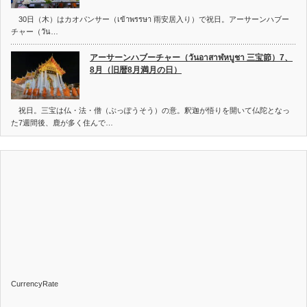
30日（木）はカオパンサー（เข้าพรรษา 雨安居入り）で祝日。アーサーンハブー
チャー（วัน…
アーサーンハブーチャー（วันอาสาฬหบูชา 三宝節）7、
8月（旧暦8月満月の日）
祝日。三宝は仏・法・僧（ぶっぽうそう）の意。釈迦が悟りを開いて仏陀となっ
た7週間後、鹿が多く住んで…
CurrencyRate