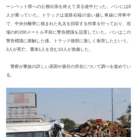
ーンペット県への公務出張を終えて戻る途中だった。バンには8
人が乗っていた。トラックは道路右端の追い越し車線に停車中
で、中央分離帯に積まれた丸太を回収する作業を行っており、現
場の約200メートル手前に警告標識を設置していた。バンはこの
警告標識に接触した後、トラック後部に激しく衝突したという。
3人が死亡、重体1人を含む10人が負傷した。
警察が事故の詳しい原因や責任の所在について調べを進めてい
る。