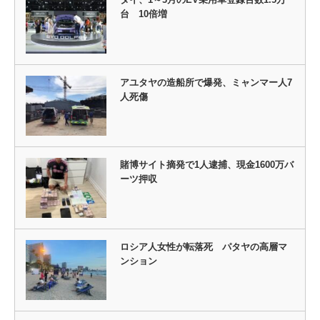
台 10倍増
アユタヤの造船所で爆発、ミャンマー人7
人死傷
賭博サイト摘発で1人逮捕、現金1600万バ
ーツ押収
ロシア人女性が転落死 パタヤの高層マ
ンション