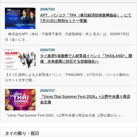
2026/7/22
APT、バンコク「TPA（泰日経済技術振興協会）」にて
7月31日に特別セミナー実施
株式会社APT（本社：千葉県千葉市、代表取締役：井上 良太）は、2026年7月31
日（金）にタ…
2026/7/20
タイ政府5省連携で人材育成イベント「THAILAND²」開
催 未来産業に対応する技能強化へ
【タイ】政府による人材育成イベント「THAILAND²」が7月21日、バンコク都内カ
セサート大学で開…
2026/7/17
『Ueno Thai Summer Fest 2026』×上野中央通り商店
会主催
『Ueno Thai Summer Fest 2026』×上野中央通り商店会主催 上野公園がもっ…
タイの祭り・祝日