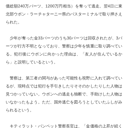
価総額240万バーツ、1200万円相当）を奪って逃走。翌4日に東
北部ウボン・ラーチャターニー県のバスターミナルで取り押さえ
られた。
少年が奪った金33バーツのうち30バーツは回収されたが、3バ
ーツが行方不明となっており、警察は少年を慎重に取り調べてい
る。犯行後にウボンに向かった理由は、「友人が住んでいるか
ら」と説明しているという。
警察は、第三者の関与があった可能性も視野に入れて調べてい
るが、現時点では犯行を手引きしたりそそのかしたりした人物は
見つかっていない。ウボンへの逃走も独断で、手助けした人物は
いなかったもよう。ただ、国外逃亡を図ろうとしていたふしがみ
られるという。
キティラット・パンペット警察長官は、「金価格の上昇が続く