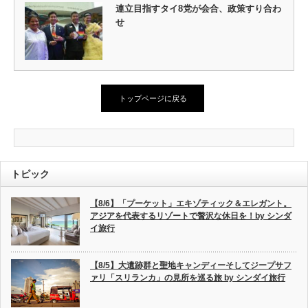
連立目指すタイ8党が会合、政策すり合わ
せ
トップページに戻る
トピック
【8/6】「プーケット」エキゾティック＆エレガント。
アジアを代表するリゾートで贅沢な休日を！by シンダ
イ旅行
【8/5】大遺跡群と聖地キャンディーそしてジープサフ
ァリ「スリランカ」の見所を巡る旅 by シンダイ旅行