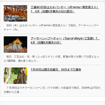
三連休3日目はカオパンサー（เข้าพรรษา 雨安居入り）
7、8月（旧暦8月満月の日の翌日）
30日（木）はカオパンサー（เข้าพรรษา 雨安居入り）で祝日。アーサーンハブー
チャー（วัน…
アーサーンハブーチャー（วันอาสาฬหบูชา 三宝節）7、
8月（旧暦8月満月の日）
祝日。三宝は仏・法・僧（ぶっぽうそう）の意。釈迦が悟りを開いて仏陀となっ
た7週間後、鹿が多く住んで…
7月28日は国王生誕日、30日まで三連休
７月28日はワチラーロンコーン王（ラマ10世）の生誕日で祝日。2026年は27日の
火曜から三連…