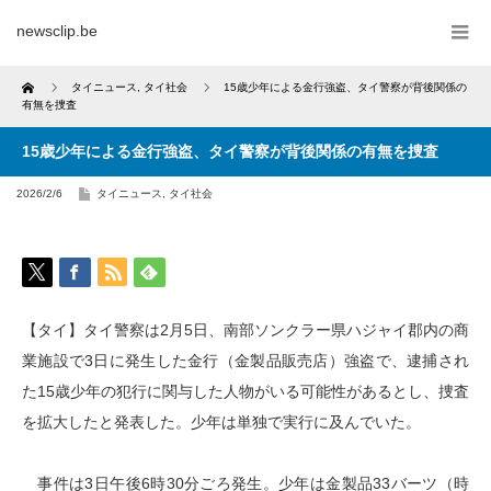
newsclip.be
Home
タイニュース
,
タイ社会
15歳少年による金行強盗、タイ警察が背後関係の
有無を捜査
15歳少年による金行強盗、タイ警察が背後関係の有無を捜査
2026/2/6
タイニュース
,
タイ社会
【タイ】タイ警察は2月5日、南部ソンクラー県ハジャイ郡内の商
業施設で3日に発生した金行（金製品販売店）強盗で、逮捕され
た15歳少年の犯行に関与した人物がいる可能性があるとし、捜査
を拡大したと発表した。少年は単独で実行に及んでいた。
事件は3日午後6時30分ごろ発生。少年は金製品33バーツ（時