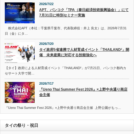
2026/7/22
APT、バンコク「TPA（泰日経済技術振興協会）」にて
7月31日に特別セミナー実施
株式会社APT（本社：千葉県千葉市、代表取締役：井上 良太）は、2026年7月31
日（金）にタ…
2026/7/20
タイ政府5省連携で人材育成イベント「THAILAND²」開
催 未来産業に対応する技能強化へ
【タイ】政府による人材育成イベント「THAILAND²」が7月21日、バンコク都内カ
セサート大学で開…
2026/7/17
『Ueno Thai Summer Fest 2026』×上野中央通り商店
会主催
『Ueno Thai Summer Fest 2026』×上野中央通り商店会主催 上野公園がもっ…
タイの祭り・祝日