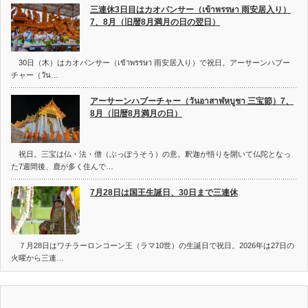
三連休3日目はカオパンサー（เข้าพรรษา 雨安居入り）
7、8月（旧暦8月満月の日の翌日）
30日（木）はカオパンサー（เข้าพรรษา 雨安居入り）で祝日。アーサーンハブー
チャー（วัน…
アーサーンハブーチャー（วันอาสาฬหบูชา 三宝節）7、
8月（旧暦8月満月の日）
祝日。三宝は仏・法・僧（ぶっぽうそう）の意。釈迦が悟りを開いて仏陀となっ
た7週間後、鹿が多く住んで…
7月28日は国王生誕日、30日まで三連休
７月28日はワチラーロンコーン王（ラマ10世）の生誕日で祝日。2026年は27日の
火曜から三連…