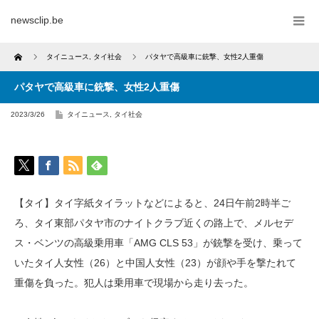
newsclip.be
Home
タイニュース
,
タイ社会
パタヤで高級車に銃撃、女性2人重傷
パタヤで高級車に銃撃、女性2人重傷
2023/3/26
タイニュース
,
タイ社会
【タイ】タイ字紙タイラットなどによると、24日午前2時半ご
ろ、タイ東部パタヤ市のナイトクラブ近くの路上で、メルセデ
ス・ベンツの高級乗用車「AMG CLS 53」が銃撃を受け、乗って
いたタイ人女性（26）と中国人女性（23）が顔や手を撃たれて
重傷を負った。犯人は乗用車で現場から走り去った。