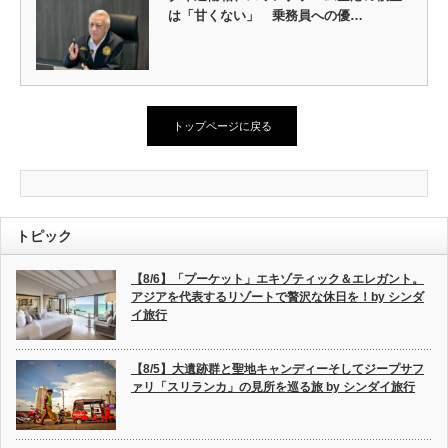
は「甘くない」 乗務員への優…
トップページに戻る
トピック
【8/6】「プーケット」エキゾティック＆エレガント。
アジアを代表するリゾートで贅沢な休日を！by シンダ
イ旅行
【8/5】大遺跡群と聖地キャンディーそしてジープサフ
ァリ「スリランカ」の見所を巡る旅 by シンダイ旅行