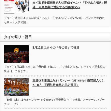
タイ政府5省連携で人材育成イベント「THAILAND²」開
催 未来産業に対応する技能強化へ
【タイ】政府による人材育成イベント「THAILAND²」が7月21日、バンコク都内カ
セサート大学で開…
タイの祭り・祝日
8月12日はタイの「母の日」で祝日
【タイ】8月12日（水）は「母の日（วันแม่）」で祝日となる。シリキット王太后の
生誕日。これまで…
三連休3日目はカオパンサー（เข้าพรรษา 雨安居入り）
7、8月（旧暦8月満月の日の翌日）
30日（木）はカオパンサー（เข้าพรรษา 雨安居入り）で祝日。アーサーンハブー
チャー（วัน…