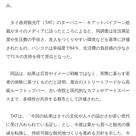
み。
タイ政府観光庁（TAT）のターパニー・キアットパイブーン総
裁がタイのメディアに語ったところによると、同調査は生活満足
度や生活費の手頃さ、友人をつくりやすい環境などを基準に評価
されたもの。バンコクは幸福度で84％、生活費の負担感の少なさ
で71％の支持を得て首位となった。
同誌は、結果は広告やイメージ戦略ではなく、実際に暮らす若
者の体験に基づくものだと説明。屋台のストリートフードから高
級ルーフトップバー、古い寺院と現代的なカフェやアートスペー
スまで、多様性が共存する都市として評価された。
TATは、「今回の結果はタイの文化や人々の温かさが若い世代
に受け入れられている証し」とし、今後は量から質へと観光の価
値を転換し、持続可能な観光地づくりを進める方針を示した。今