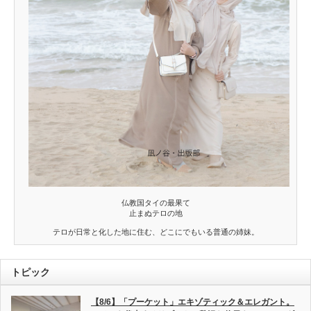
仏教国タイの最果て
止まぬテロの地
テロが日常と化した地に住む、どこにでもいる普通の姉妹。
トピック
【8/6】「プーケット」エキゾティック＆エレガント。