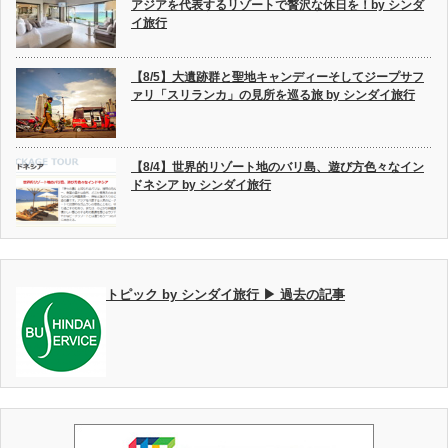
アジアを代表するリゾートで贅沢な休日を！by シンダ
イ旅行
【8/5】大遺跡群と聖地キャンディーそしてジープサフ
ァリ「スリランカ」の見所を巡る旅 by シンダイ旅行
【8/4】世界的リゾート地のバリ島、遊び方色々なイン
ドネシア by シンダイ旅行
トピック by シンダイ旅行 ▶ 過去の記事