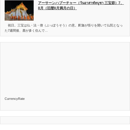
アーサーンハブーチャー（วันอาสาฬหบูชา 三宝節）7、
8月（旧暦8月満月の日）
祝日。三宝は仏・法・僧（ぶっぽうそう）の意。釈迦が悟りを開いて仏陀となっ
た7週間後、鹿が多く住んで…
CurrencyRate