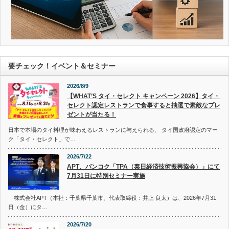
要チェック！イベント＆セミナー
2026/8/9
【WHAT’S タイ・セレクト キャンペーン 2026】タイ・
セレクト認定レストランで食事すると抽選で素敵なプレ
ゼントが当たる！
日本で本場のタイ料理が味わえるレストランに与えられる、 タイ国政府認定のマー
ク「タイ・セレクト」で…
2026/7/22
APT、バンコク「TPA（泰日経済技術振興協会）」にて
7月31日に特別セミナー実施
株式会社APT（本社：千葉県千葉市、代表取締役：井上 良太）は、2026年7月31
日（金）にタ…
2026/7/20