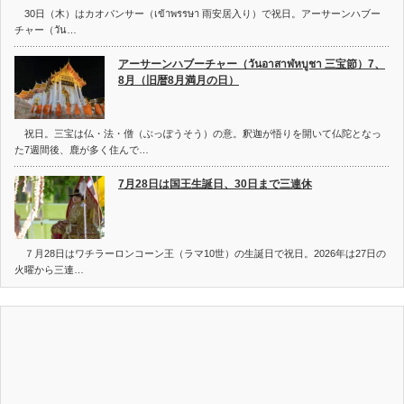
30日（木）はカオパンサー（เข้าพรรษา 雨安居入り）で祝日。アーサーンハブー
チャー（วัน…
アーサーンハブーチャー（วันอาสาฬหบูชา 三宝節）7、
8月（旧暦8月満月の日）
祝日。三宝は仏・法・僧（ぶっぽうそう）の意。釈迦が悟りを開いて仏陀となっ
た7週間後、鹿が多く住んで…
7月28日は国王生誕日、30日まで三連休
７月28日はワチラーロンコーン王（ラマ10世）の生誕日で祝日。2026年は27日の
火曜から三連…