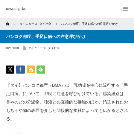
newsclip.be
Home
タイニュース
,
タイ社会
バンコク都庁、手足口病への注意呼びかけ
バンコク都庁、手足口病への注意呼びかけ
2025/10/8
タイニュース
,
タイ社会
【タイ】バンコク都庁（BMA）は、乳幼児を中心に流行する「手
足口病」について、都民に注意を呼びかけている。感染経路は、
鼻やのどの分泌物、唾液との直接的な接触のほか、汚染されたお
もちゃや物の表面を介した間接的な接触によっても広がるとされ
る。