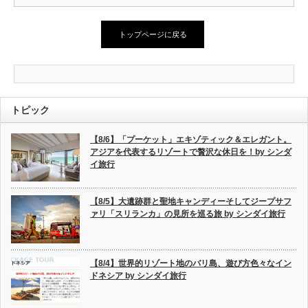
トップページに戻る
トピック
【8/6】「プーケット」エキゾティック＆エレガント。
アジアを代表するリゾートで贅沢な休日を！by シンダ
イ旅行
【8/5】大遺跡群と聖地キャンディーそしてジープサフ
ァリ「スリランカ」の見所を巡る旅 by シンダイ旅行
【8/4】世界的リゾート地のバリ島、遊び方色々なイン
ドネシア by シンダイ旅行