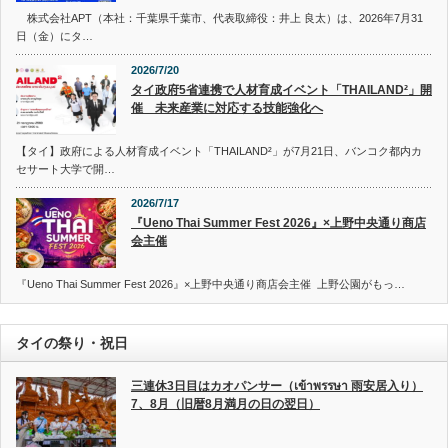
株式会社APT（本社：千葉県千葉市、代表取締役：井上 良太）は、2026年7月31
日（金）にタ…
2026/7/20
タイ政府5省連携で人材育成イベント「THAILAND²」開
催 未来産業に対応する技能強化へ
【タイ】政府による人材育成イベント「THAILAND²」が7月21日、バンコク都内カ
セサート大学で開…
2026/7/17
『Ueno Thai Summer Fest 2026』×上野中央通り商店
会主催
『Ueno Thai Summer Fest 2026』×上野中央通り商店会主催 上野公園がもっ…
タイの祭り・祝日
三連休3日目はカオパンサー（เข้าพรรษา 雨安居入り）
7、8月（旧暦8月満月の日の翌日）