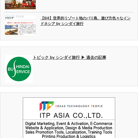
【8/4】世界的リゾート地のバリ島、遊び方色々なイン
ドネシア by シンダイ旅行
トピック by シンダイ旅行 ▶ 過去の記事