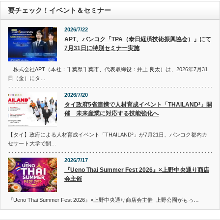
要チェック！イベント＆セミナー
2026/7/22
APT、バンコク「TPA（泰日経済技術振興協会）」にて
7月31日に特別セミナー実施
株式会社APT（本社：千葉県千葉市、代表取締役：井上 良太）は、2026年7月31
日（金）にタ…
2026/7/20
タイ政府5省連携で人材育成イベント「THAILAND²」開
催 未来産業に対応する技能強化へ
【タイ】政府による人材育成イベント「THAILAND²」が7月21日、バンコク都内カ
セサート大学で開…
2026/7/17
『Ueno Thai Summer Fest 2026』×上野中央通り商店
会主催
『Ueno Thai Summer Fest 2026』×上野中央通り商店会主催 上野公園がもっ…