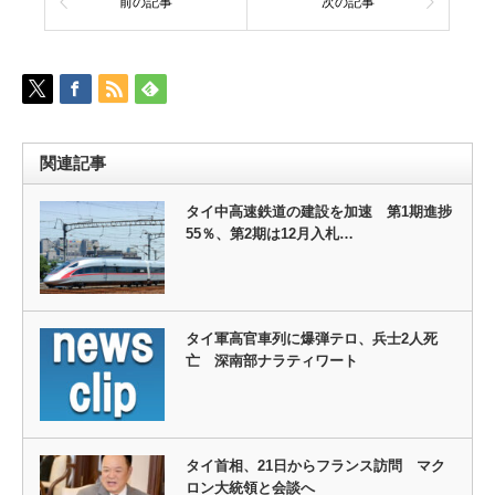
前の記事
次の記事
関連記事
タイ中高速鉄道の建設を加速 第1期進捗
55％、第2期は12月入札…
タイ軍高官車列に爆弾テロ、兵士2人死
亡 深南部ナラティワート
タイ首相、21日からフランス訪問 マク
ロン大統領と会談へ