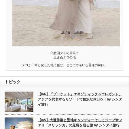
仏教国タイの最果て
止まぬテロの地
テロが日常と化した地に住む、どこにでもいる普通の姉妹。
トピック
【8/6】「プーケット」エキゾティック＆エレガント。
アジアを代表するリゾートで贅沢な休日を！by シンダ
イ旅行
【8/5】大遺跡群と聖地キャンディーそしてジープサフ
ァリ「スリランカ」の見所を巡る旅 by シンダイ旅行