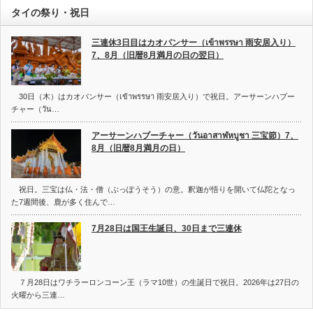
タイの祭り・祝日
三連休3日目はカオパンサー（เข้าพรรษา 雨安居入り）
7、8月（旧暦8月満月の日の翌日）
30日（木）はカオパンサー（เข้าพรรษา 雨安居入り）で祝日。アーサーンハブー
チャー（วัน…
アーサーンハブーチャー（วันอาสาฬหบูชา 三宝節）7、
8月（旧暦8月満月の日）
祝日。三宝は仏・法・僧（ぶっぽうそう）の意。釈迦が悟りを開いて仏陀となっ
た7週間後、鹿が多く住んで…
7月28日は国王生誕日、30日まで三連休
７月28日はワチラーロンコーン王（ラマ10世）の生誕日で祝日。2026年は27日の
火曜から三連…