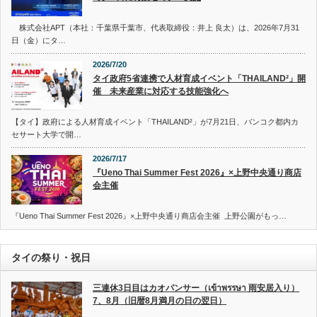
株式会社APT（本社：千葉県千葉市、代表取締役：井上 良太）は、2026年7月31
日（金）にタ…
2026/7/20
タイ政府5省連携で人材育成イベント「THAILAND²」開
催 未来産業に対応する技能強化へ
【タイ】政府による人材育成イベント「THAILAND²」が7月21日、バンコク都内カ
セサート大学で開…
2026/7/17
『Ueno Thai Summer Fest 2026』×上野中央通り商店
会主催
『Ueno Thai Summer Fest 2026』×上野中央通り商店会主催 上野公園がもっ…
タイの祭り・祝日
三連休3日目はカオパンサー（เข้าพรรษา 雨安居入り）
7、8月（旧暦8月満月の日の翌日）