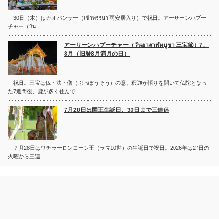
30日（木）はカオパンサー（เข้าพรรษา 雨安居入り）で祝日。アーサーンハブー
チャー（วัน…
アーサーンハブーチャー（วันอาสาฬหบูชา 三宝節）7、
8月（旧暦8月満月の日）
祝日。三宝は仏・法・僧（ぶっぽうそう）の意。釈迦が悟りを開いて仏陀となっ
た7週間後、鹿が多く住んで…
7月28日は国王生誕日、30日まで三連休
７月28日はワチラーロンコーン王（ラマ10世）の生誕日で祝日。2026年は27日の
火曜から三連…