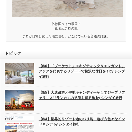
仏教国タイの最果て
止まぬテロの地
テロが日常と化した地に住む、どこにでもいる普通の姉妹。
トピック
【8/6】「プーケット」エキゾティック＆エレガント。
アジアを代表するリゾートで贅沢な休日を！by シンダ
イ旅行
【8/5】大遺跡群と聖地キャンディーそしてジープサフ
ァリ「スリランカ」の見所を巡る旅 by シンダイ旅行
【8/4】世界的リゾート地のバリ島、遊び方色々なイン
ドネシア by シンダイ旅行