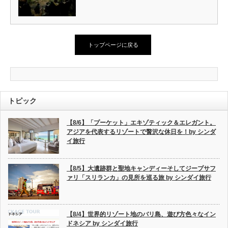
トップページに戻る
トピック
【8/6】「プーケット」エキゾティック＆エレガント。
アジアを代表するリゾートで贅沢な休日を！by シンダ
イ旅行
【8/5】大遺跡群と聖地キャンディーそしてジープサフ
ァリ「スリランカ」の見所を巡る旅 by シンダイ旅行
【8/4】世界的リゾート地のバリ島、遊び方色々なイン
ドネシア by シンダイ旅行