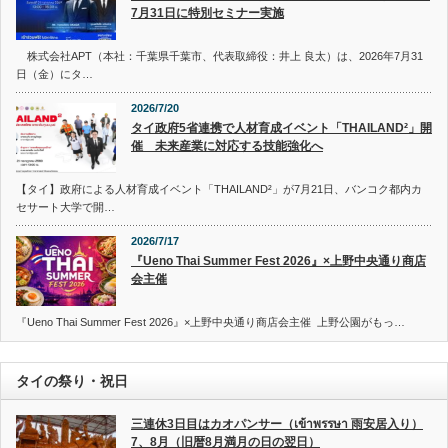
7月31日に特別セミナー実施
株式会社APT（本社：千葉県千葉市、代表取締役：井上 良太）は、2026年7月31
日（金）にタ…
2026/7/20
タイ政府5省連携で人材育成イベント「THAILAND²」開
催 未来産業に対応する技能強化へ
【タイ】政府による人材育成イベント「THAILAND²」が7月21日、バンコク都内カ
セサート大学で開…
2026/7/17
『Ueno Thai Summer Fest 2026』×上野中央通り商店
会主催
『Ueno Thai Summer Fest 2026』×上野中央通り商店会主催 上野公園がもっ…
タイの祭り・祝日
三連休3日目はカオパンサー（เข้าพรรษา 雨安居入り）
7、8月（旧暦8月満月の日の翌日）