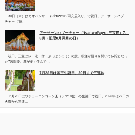
30日（木）はカオパンサー（เข้าพรรษา 雨安居入り）で祝日。アーサーンハブー
チャー（วัน…
アーサーンハブーチャー（วันอาสาฬหบูชา 三宝節）7、
8月（旧暦8月満月の日）
祝日。三宝は仏・法・僧（ぶっぽうそう）の意。釈迦が悟りを開いて仏陀となっ
た7週間後、鹿が多く住んで…
7月28日は国王生誕日、30日まで三連休
７月28日はワチラーロンコーン王（ラマ10世）の生誕日で祝日。2026年は27日の
火曜から三連…