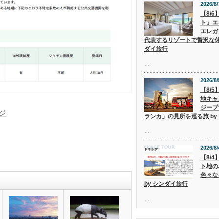
2026/8/
【8/
ト」エ
エレガ
代表するリゾートで贅沢な休
ダイ旅行
…
2026/8/
【8/
地キャ
ジープ
ジ
ランカ」の見所を巡る旅 by
…
2026/8/
【8/
ト地の
色々な
by シンダイ旅行
…