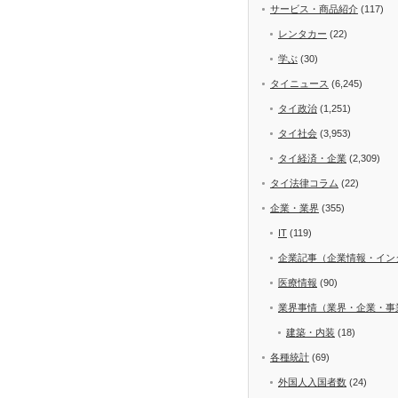
サービス・商品紹介
(117)
レンタカー
(22)
学ぶ
(30)
タイニュース
(6,245)
タイ政治
(1,251)
タイ社会
(3,953)
タイ経済・企業
(2,309)
タイ法律コラム
(22)
企業・業界
(355)
IT
(119)
企業記事（企業情報・イン
医療情報
(90)
業界事情（業界・企業・事
建築・内装
(18)
各種統計
(69)
外国人入国者数
(24)