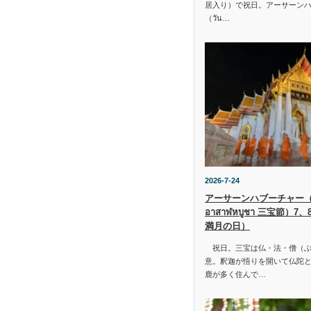
居入り）で祝日。アーサーン
（วัน…
2026-7-24
アーサーンハブーチャー（ว
อาสาฬหบูชา 三宝節）7
満月の日）
祝日。三宝は仏・法・僧（ぶ
意。釈迦が悟りを開いて仏陀と
鹿が多く住んで…