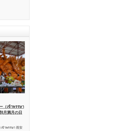
เข้าพรรษา
暦8月満月の日
าพรรษา 雨安