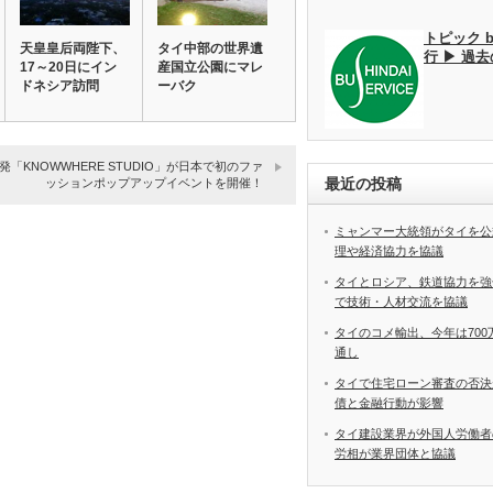
トピック 
天皇皇后両陛下、
タイ中部の世界遺
行 ▶ 過
17～20日にイン
産国立公園にマレ
ドネシア訪問
ーバク
発「KNOWWHERE STUDIO」が日本で初のファ
最近の投稿
ッションポップアップイベントを開催！
ミャンマー大統領がタイを公
理や経済協力を協議
タイとロシア、鉄道協力を強
で技術・人材交流を協議
タイのコメ輸出、今年は70
通し
タイで住宅ローン審査の否決
債と金融行動が影響
タイ建設業界が外国人労働
労相が業界団体と協議