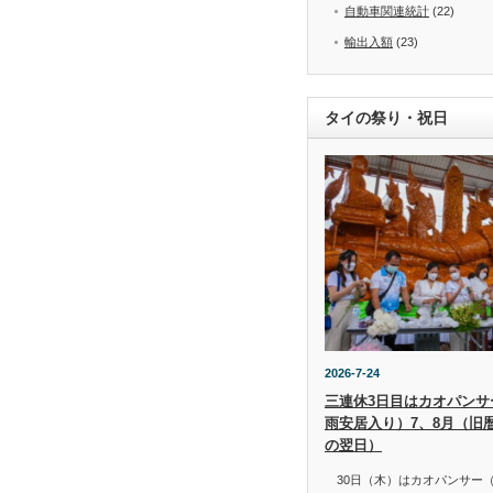
自動車関連統計
(22)
輸出入額
(23)
タイの祭り・祝日
2026-7-24
三連休3日目はカオパンサー（
雨安居入り）7、8月（旧
の翌日）
30日（木）はカオパンサー（เข้