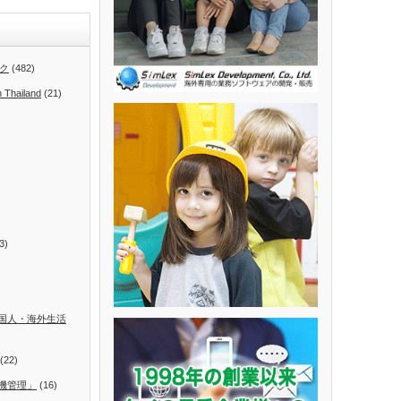
ク
(482)
n Thailand
(21)
3)
国人・海外生活
(22)
機管理」
(16)