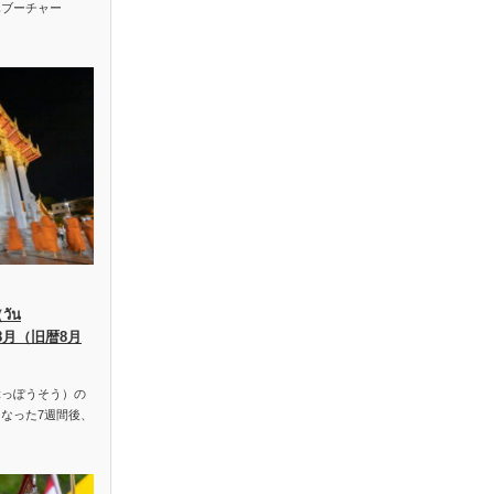
ハブーチャー
ัน
、8月（旧暦8月
っぽうそう）の
なった7週間後、