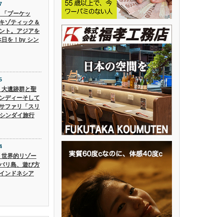
7
6】「プーケッ
キゾティック＆
ント。アジアを
日を！by シン
5
5】大遺跡群と聖
ンディーそして
サファリ「スリ
 シンダイ旅行
4
4】世界的リゾー
バリ島、遊び方
インドネシア