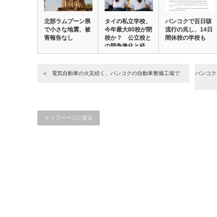
北部ラムプーン県
タイの私立学校、
バンコクで百日咳
で小さな地震、被
今年最大80校が閉
流行の兆し、14日
害報告なし
校か？ 公立校と
間休校の学校も
の競争激化と経…
電気自動車の火災続く、バンコクの自動車整備工場で
バンコク
トップページに戻る