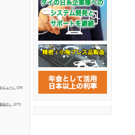
タビュー）
(19)
業紹介）
(277)