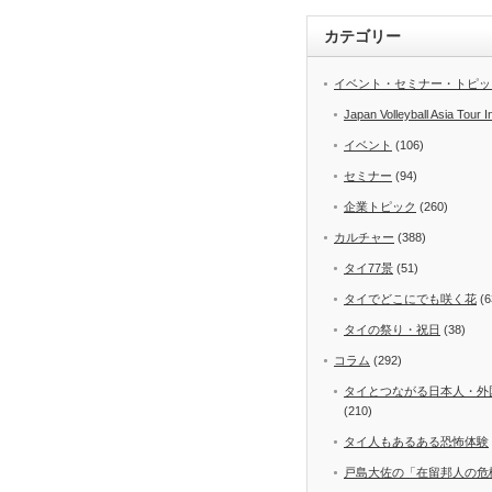
カテゴリー
イベント・セミナー・トピッ
Japan Volleyball Asia Tour I
イベント
(106)
セミナー
(94)
企業トピック
(260)
カルチャー
(388)
タイ77景
(51)
タイでどこにでも咲く花
(6
タイの祭り・祝日
(38)
コラム
(292)
タイとつながる日本人・外
(210)
タイ人もあるある恐怖体験
戸島大佐の「在留邦人の危