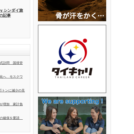
by シンダイ旅
去の記事
式訪問 国境管
化へ モスクワ
0万トンに減少の見
が増加 家計負
者の確保を要請