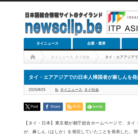
タイニュース
企業・業界
タイニュース
,
タイ社会
タイ・エアアジア
タイ・エアアジアでの日本人帰国者が麻しんを発
2025/8/25
タイニュース
,
タイ社会
Post
Share
RSS
feedly
【タイ・日本】東京都が都庁総合ホームページで、タイ・
が、麻しん（はしか）を発症していたことを発表した。管