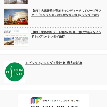
【8/5】大遺跡群と聖地キャンディーそしてジープサフ
ァリ「スリランカ」の見所を巡る旅 by シンダイ旅行
【8/4】世界的リゾート地のバリ島、遊び方色々なイン
ドネシア by シンダイ旅行
トピック by シンダイ旅行 ▶ 過去の記事