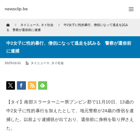
newsclip.be
Home
タイニュース
,
タイ社会
中2女子に性的暴行、僧侶になって逃走を試み
る 警察が還俗前に逮捕
中2女子に性的暴行、僧侶になって逃走を試みる 警察が還俗前
に逮捕
2025/11/11
タイニュース
,
タイ社会
【タイ】南部スラーターニー県プンピン郡で11月10日、13歳の
中2女子に性的暴行を加えたとして、地元警察が24歳の僧侶を逮
捕した。以前より逮捕状が出ており、還俗前に身柄を取り押さえ
た。