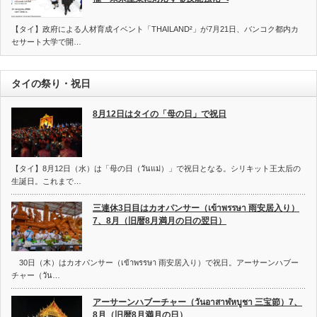
【タイ】政府による人材育成イベント「THAILAND²」が7月21日、バンコク都内カ
セサート大学で開…
タイの祭り・祝日
8月12日はタイの「母の日」で祝日
【タイ】8月12日（水）は「母の日（วันแม่）」で祝日となる。シリキット王太后の
生誕日。これまで…
三連休3日目はカオパンサー（เข้าพรรษา 雨安居入り）
7、8月（旧暦8月満月の日の翌日）
30日（木）はカオパンサー（เข้าพรรษา 雨安居入り）で祝日。アーサーンハブー
チャー（วัน…
アーサーンハブーチャー（วันอาสาฬหบูชา 三宝節）7、
8月（旧暦8月満月の日）