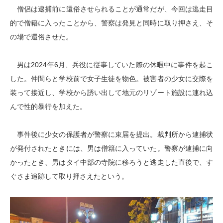
僧侶は逮捕前に還俗させられることが通常だが、今回は逃走目
的で僧籍に入ったことから、警察は発見と同時に取り押さえ、そ
の場で還俗させた。
男は2024年6月、兵役に従事していた際の休暇中に事件を起こ
した。仲間らと学校前で女子生徒を物色。被害者の少女に交際を
装って接近し、学校から誘い出して地元のリゾート施設に連れ込
んで性的暴行を加えた。
事件後に少女の保護者が警察に東届を提出。裁判所から逮捕状
が発付されたときには、男は僧籍に入っていた。警察が逮捕に向
かったとき、男はタイ中部の寺院に移ろうと逃走した直後で、す
ぐさま追跡して取り押さえたという。