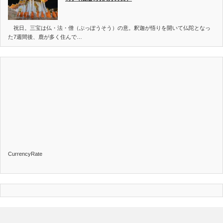
祝日。三宝は仏・法・僧（ぶっぽうそう）の意。釈迦が悟りを開いて仏陀となっ
た7週間後、鹿が多く住んで…
CurrencyRate