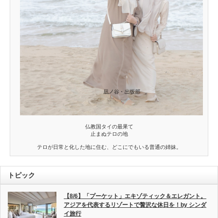
仏教国タイの最果て
止まぬテロの地
テロが日常と化した地に住む、どこにでもいる普通の姉妹。
トピック
【8/6】「プーケット」エキゾティック＆エレガント。
アジアを代表するリゾートで贅沢な休日を！by シンダ
イ旅行