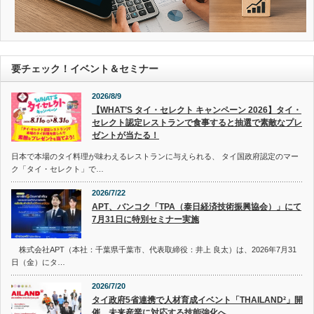
要チェック！イベント＆セミナー
2026/8/9
【WHAT’S タイ・セレクト キャンペーン 2026】タイ・
セレクト認定レストランで食事すると抽選で素敵なプレ
ゼントが当たる！
日本で本場のタイ料理が味わえるレストランに与えられる、 タイ国政府認定のマー
ク「タイ・セレクト」で…
2026/7/22
APT、バンコク「TPA（泰日経済技術振興協会）」にて
7月31日に特別セミナー実施
株式会社APT（本社：千葉県千葉市、代表取締役：井上 良太）は、2026年7月31
日（金）にタ…
2026/7/20
タイ政府5省連携で人材育成イベント「THAILAND²」開
催 未来産業に対応する技能強化へ