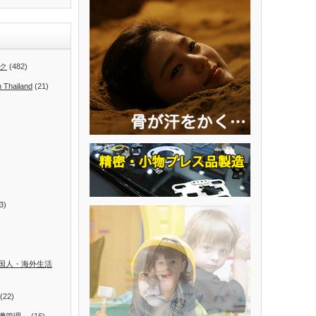
ク
(482)
n Thailand
(21)
3)
国人・海外生活
(22)
機管理」
(16)