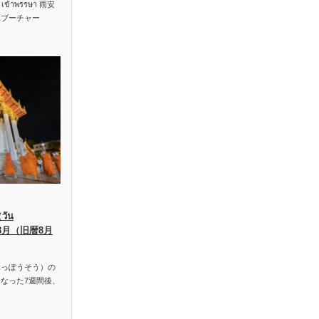
าพรรษา 雨安
ハブーチャー
ัน
、8月（旧暦8月
っぽうそう）の
なった7週間後、