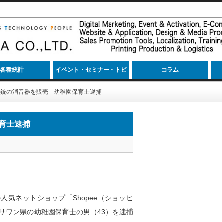
各種統計
イベント・セミナー・トピ
コラム
ック
実銃の消音器を販売 幼稚園保育士逮捕
育士逮捕
人気ネットショップ「Shopee（ショッピ
サワン県の幼稚園保育士の男（43）を逮捕