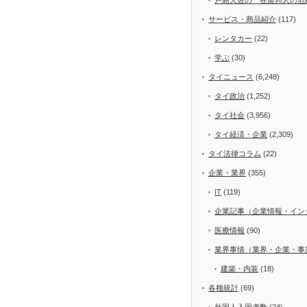
サービス・商品紹介
(117)
レンタカー
(22)
学ぶ
(30)
タイニュース
(6,248)
タイ政治
(1,252)
タイ社会
(3,956)
タイ経済・企業
(2,309)
タイ法律コラム
(22)
企業・業界
(355)
IT
(119)
企業記事（企業情報・イン
医療情報
(90)
業界事情（業界・企業・事
建築・内装
(18)
各種統計
(69)
外国人入国者数
(24)