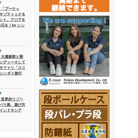
7
6】「プーケッ
キゾティック＆
ント。アジアを
日を！by シン
5
5】大遺跡群と聖
ンディーそして
サファリ「スリ
 シンダイ旅行
4
4】世界的リゾー
バリ島、遊び方
インドネシア