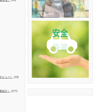
タビュー）
(19)
業紹介）
(277)