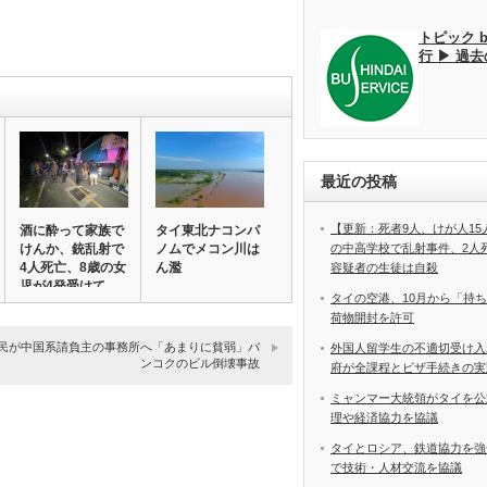
トピック 
行 ▶ 過
最近の投稿
【更新：死者9人、けが人1
酒に酔って家族で
タイ東北ナコンパ
の中高学校で乱射事件、2
けんか、銃乱射で
ノムでメコン川は
4人死亡、8歳の女
ん濫
容疑者の生徒は自殺
児が4発受けて…
タイの空港、10月から「持
荷物開封を許可
民が中国系請負主の事務所へ「あまりに貧弱」バ
外国人留学生の不適切受け入
ンコクのビル倒壊事故
府が全課程とビザ手続きの実
ミャンマー大統領がタイを公
理や経済協力を協議
タイとロシア、鉄道協力を強
で技術・人材交流を協議