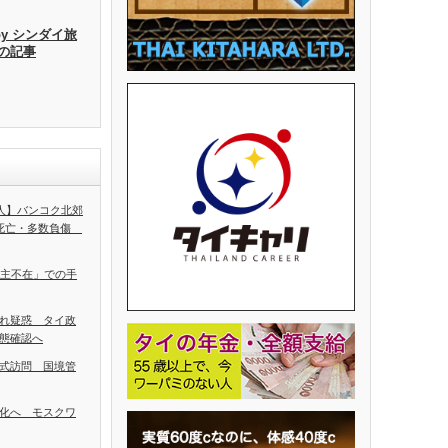
by シンダイ旅
去の記事
5人】バンコク北郊
人死亡・多数負傷
ち主不在」での手
れ疑惑 タイ政
態確認へ
式訪問 国境管
化へ モスクワ