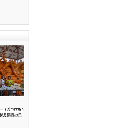
เข้าพรรษา
暦8月満月の日