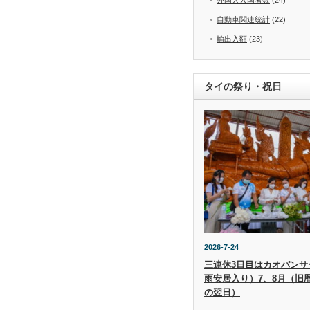
自動車関連統計
(22)
輸出入額
(23)
タイの祭り・祝日
2026-7-24
三連休3日目はカオパンサー（
雨安居入り）7、8月（旧
の翌日）