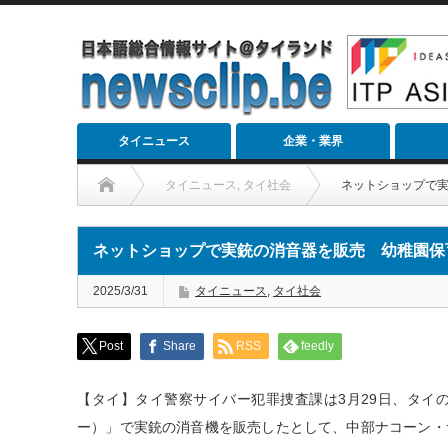
タイニュース
企業・業界
タイニュース
,
タイ社会
ネットショップで
ネットショップで実銃の消音器を販売 幼稚園保
2025/3/31
タイニュース
,
タイ社会
Post
Share
RSS
feedly
【タイ】タイ警察サイバー犯罪捜査課は3月29日、タイの
ー）」で実銃の消音機を販売したとして、中部ナコーン・