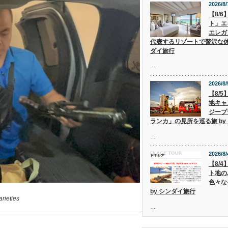
2026/8/
【8/
ト」エ
エレガ
代表するリゾートで贅沢な休
ダイ旅行
…
2026/8/
【8/
地キャ
ジープ
ランカ」の見所を巡る旅 by
…
2026/8/
【8/
ト地の
色々な
by シンダイ旅行
ieties
…