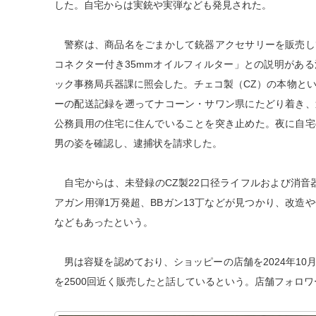
した。自宅からは実銃や実弾なども発見された。
警察は、商品名をごまかして銃器アクセサリーを販売し
コネクター付き35mmオイルフィルター」との説明があ
ック事務局兵器課に照会した。チェコ製（CZ）の本物と
ーの配送記録を遡ってナコーン・サワン県にたどり着き、
公務員用の住宅に住んでいることを突き止めた。夜に自宅
男の姿を確認し、逮捕状を請求した。
自宅からは、未登録のCZ製22口径ライフルおよび消音器
アガン用弾1万発超、BBガン13丁などが見つかり、改造
などもあったという。
男は容疑を認めており、ショッピーの店舗を2024年10
を2500回近く販売したと話しているという。店舗フォロワ