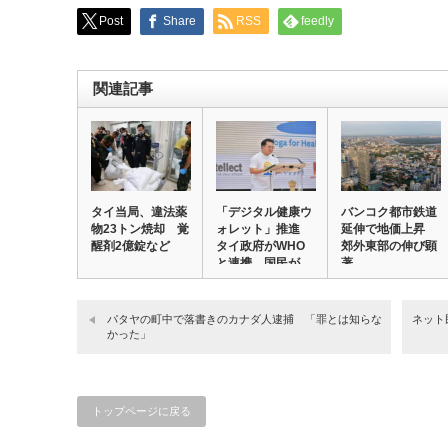
Post
Share
RSS
feedly
関連記事
タイ当局、違法薬
「デジタル健康ウ
バンコク都市鉄道
物23トン焼却 覚
ォレット」推進
延伸で地価上昇
醒剤2億錠など
タイ政府がWHO
郊外東部の伸び顕
と連携 国民が
著
自…
パタヤの町中で落書きのカナダ人逮捕 「罪とは知らな
ネット
かった」
トップページに戻る