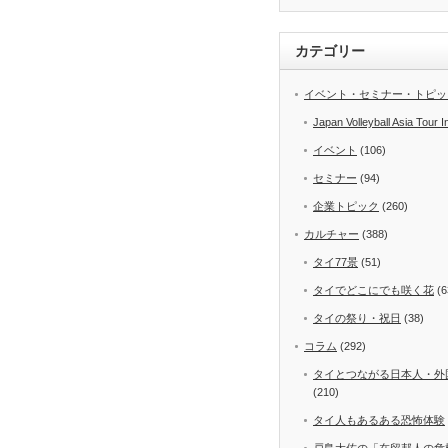
カテゴリー
イベント・セミナー・トピッ
Japan Volleyball Asia Tour I
イベント
(106)
セミナー
(94)
企業トピック
(260)
カルチャー
(388)
タイ77景
(51)
タイでどこにでも咲く花
(6
タイの祭り・祝日
(38)
コラム
(292)
タイとつながる日本人・外
(210)
タイ人もあるある恐怖体験
戸島大佐の「在留邦人の危