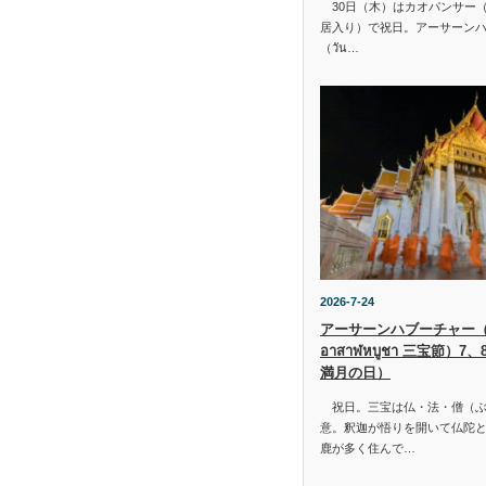
30日（木）はカオパンサー（เข้
居入り）で祝日。アーサーン
（วัน…
2026-7-24
アーサーンハブーチャー（ว
อาสาฬหบูชา 三宝節）7
満月の日）
祝日。三宝は仏・法・僧（ぶ
意。釈迦が悟りを開いて仏陀と
鹿が多く住んで…