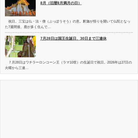
8月（旧暦8月満月の日）
祝日。三宝は仏・法・僧（ぶっぽうそう）の意。釈迦が悟りを開いて仏陀となっ
た7週間後、鹿が多く住んで…
7月28日は国王生誕日、30日まで三連休
７月28日はワチラーロンコーン王（ラマ10世）の生誕日で祝日。2026年は27日の
火曜から三連…