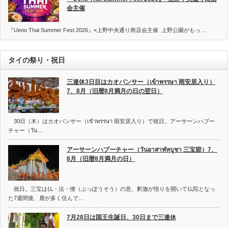
会主催
『Ueno Thai Summer Fest 2026』×上野中央通り商店会主催 上野公園がもっ…
タイの祭り・祝日
三連休3日目はカオパンサー（เข้าพรรษา 雨安居入り）
7、8月（旧暦8月満月の日の翌日）
30日（木）はカオパンサー（เข้าพรรษา 雨安居入り）で祝日。アーサーンハブー
チャー（วัน…
アーサーンハブーチャー（วันอาสาฬหบูชา 三宝節）7、
8月（旧暦8月満月の日）
祝日。三宝は仏・法・僧（ぶっぽうそう）の意。釈迦が悟りを開いて仏陀となっ
た7週間後、鹿が多く住んで…
7月28日は国王生誕日、30日まで三連休