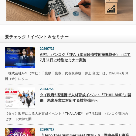
要チェック！イベント＆セミナー
2026/7/22
APT、バンコク「TPA（泰日経済技術振興協会）」にて
7月31日に特別セミナー実施
株式会社APT（本社：千葉県千葉市、代表取締役：井上 良太）は、2026年7月31
日（金）にタ…
2026/7/20
タイ政府5省連携で人材育成イベント「THAILAND²」開
催 未来産業に対応する技能強化へ
【タイ】政府による人材育成イベント「THAILAND²」が7月21日、バンコク都内カ
セサート大学で開…
2026/7/17
『Ueno Thai Summer Fest 2026』×上野中央通り商店