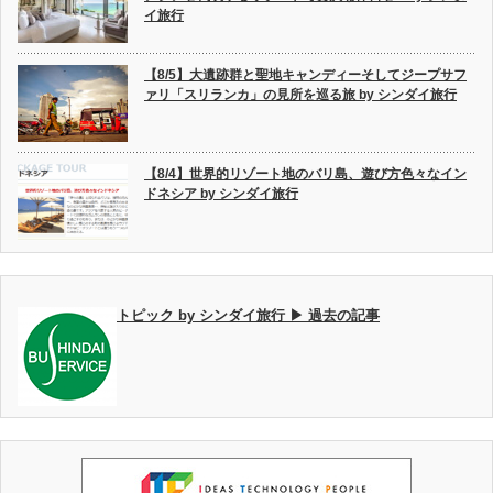
イ旅行
【8/5】大遺跡群と聖地キャンディーそしてジープサフ
ァリ「スリランカ」の見所を巡る旅 by シンダイ旅行
【8/4】世界的リゾート地のバリ島、遊び方色々なイン
ドネシア by シンダイ旅行
トピック by シンダイ旅行 ▶ 過去の記事