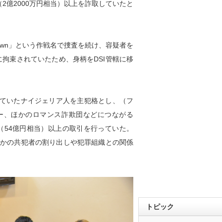
（2億2000万円相当）以上を詐取していたと
e Down」という作戦名で捜査を続け、容疑者を
拘束されていたため、身柄をDSI管轄に移
ていたナイジェリア人を主犯格とし、（フ
ー、ほかのロマンス詐欺団などにつながる
ツ（54億円相当）以上の取引を行っていた。
ほかの共犯者の割り出しや犯罪組織との関係
トピック