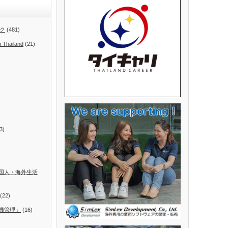
ク
(481)
n Thailand
(21)
3)
国人・海外生活
(22)
機管理」
(16)