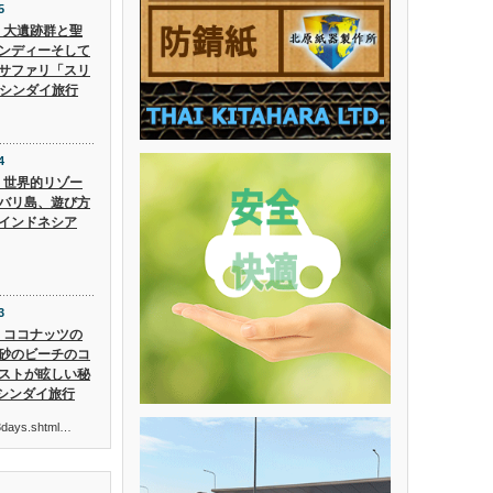
5
5】大遺跡群と聖
ンディーそして
サファリ「スリ
 シンダイ旅行
4
4】世界的リゾー
バリ島、遊び方
インドネシア
3
3】ココナッツの
砂のビーチのコ
ストが眩しい秘
 シンダイ旅行
ur3days.shtml…