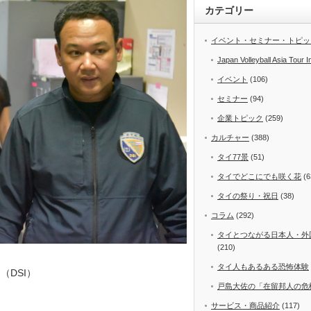
カテゴリー
イベント・セミナー・トピッ
Japan Volleyball Asia Tour I
イベント
(106)
セミナー
(94)
企業トピック
(259)
カルチャー
(388)
タイ77景
(51)
タイでどこにでも咲く花
(6
タイの祭り・祝日
(38)
コラム
(292)
タイとつながる日本人・外
(210)
タイ人もあるある恐怖体験
（DSI）
戸島大佐の「在留邦人の危
サービス・商品紹介
(117)