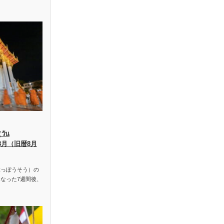
ัน
、8月（旧暦8月
っぽうそう）の
なった7週間後、