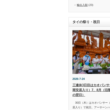
輸出入額
(23)
タイの祭り・祝日
2026-7-24
三連休3日目はカオパンサー（
雨安居入り）7、8月（旧
の翌日）
30日（木）はカオパンサー（เข้
居入り）で祝日。アーサーン