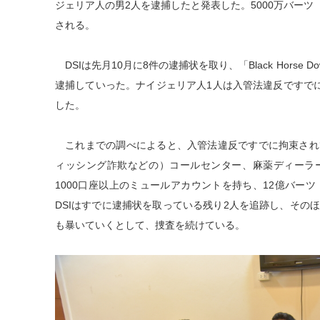
ジェリア人の男2人を逮捕したと発表した。5000万バーツ
される。
DSIは先月10月に8件の逮捕状を取り、「Black Hors
逮捕していった。ナイジェリア人1人は入管法違反ですでに
した。
これまでの調べによると、入管法違反ですでに拘束され
ィッシング詐欺などの）コールセンター、麻薬ディーラ
1000口座以上のミュールアカウントを持ち、12億バー
DSIはすでに逮捕状を取っている残り2人を追跡し、その
も暴いていくとして、捜査を続けている。