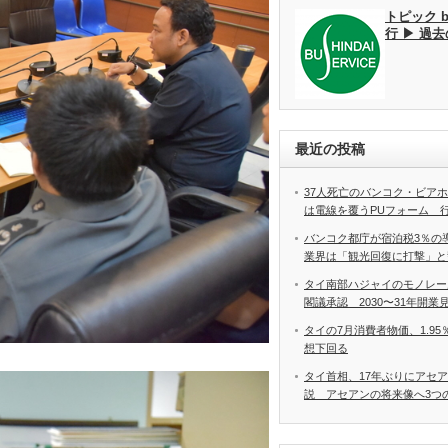
トピック 
行 ▶ 過
最近の投稿
37人死亡のバンコク・ビア
は電線を覆うPUフォーム 
バンコク都庁が宿泊税3％の
業界は「観光回復に打撃」と
タイ南部ハジャイのモノレー
閣議承認 2030〜31年開業
タイの7月消費者物価、1.9
想下回る
タイ首相、17年ぶりにアセ
説 アセアンの将来像へ3つ