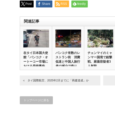
Post
Share
RSS
feedly
関連記事
在タイ日本国大使
バンコク有数のレ
チェンマイのミャ
館「バンコク・オ
ストラン街 消費
ンマー国境で銃撃
ートーコー市場に
低迷と中国人旅行
戦、麻薬容疑者3
おける発砲事件
者の減少で売り
人射殺
の…
上…
タイ国際航空、2025年2月までに「再建達成」か
トップページに戻る