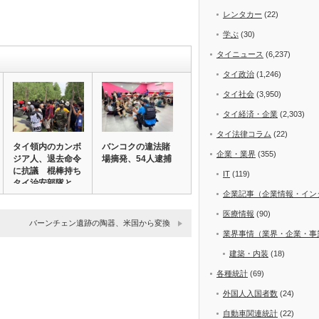
レンタカー
(22)
学ぶ
(30)
タイニュース
(6,237)
タイ政治
(1,246)
タイ社会
(3,950)
タイ経済・企業
(2,303)
タイ法律コラム
(22)
タイ領内のカンボ
バンコクの違法賭
企業・業界
(355)
ジア人、退去命令
場摘発、54人逮捕
に抗議 棍棒持ち
IT
(119)
タイ治安部隊と
企業記事（企業情報・イン
対…
医療情報
(90)
バーンチェン遺跡の陶器、米国から変換
業界事情（業界・企業・事
建築・内装
(18)
各種統計
(69)
外国人入国者数
(24)
自動車関連統計
(22)