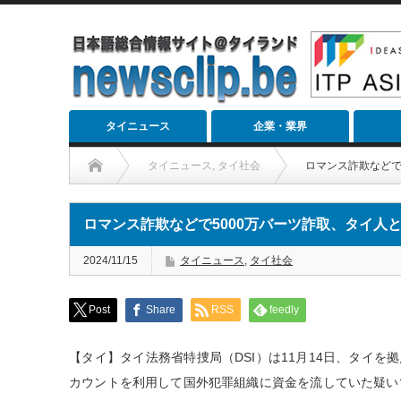
タイニュース
企業・業界
タイニュース
,
タイ社会
ロマンス詐欺などで
ロマンス詐欺などで5000万バーツ詐取、タイ人
2024/11/15
タイニュース
,
タイ社会
Post
Share
RSS
feedly
【タイ】タイ法務省特捜局（DSI）は11月14日、タイ
カウントを利用して国外犯罪組織に資金を流していた疑い