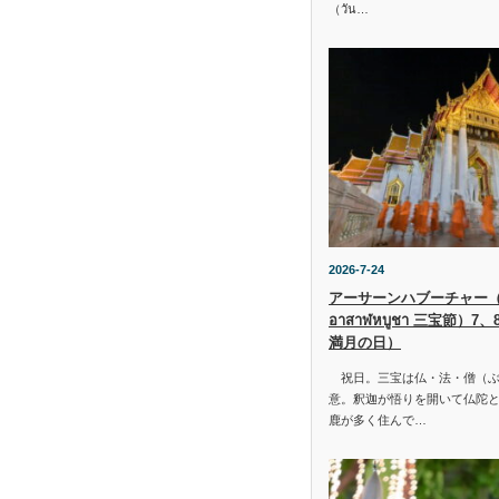
（วัน…
2026-7-24
アーサーンハブーチャー（ว
อาสาฬหบูชา 三宝節）7
満月の日）
祝日。三宝は仏・法・僧（ぶ
意。釈迦が悟りを開いて仏陀と
鹿が多く住んで…