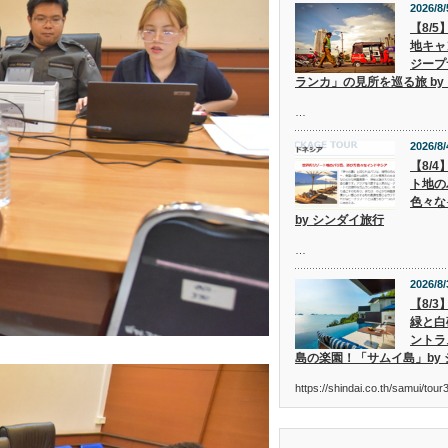
2026/8/
【8/
地キャ
ジープ
ランカ」の見所を巡る旅 by
…
2026/8/
【8/
ト地の
色々な
by シンダイ旅行
…
2026/8/
【8/
緑と白
ントラ
島の楽園！「サムイ島」by
https://shindai.co.th/samui/to