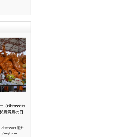
เข้าพรรษา
暦8月満月の日
าพรรษา 雨安
ハブーチャー