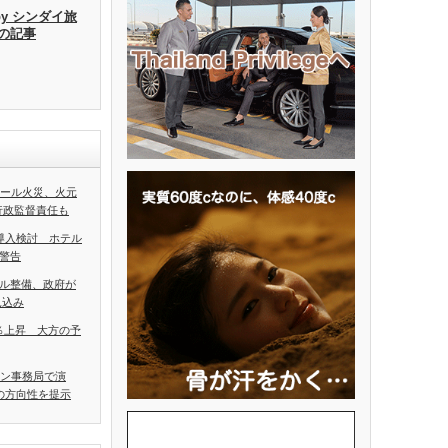
by シンダイ旅
去の記事
ホール火災、火元
行政監督責任も
導入検討 ホテル
警告
ル整備、政府が
見込み
5％上昇 大方の予
アン事務局で演
の方向性を提示