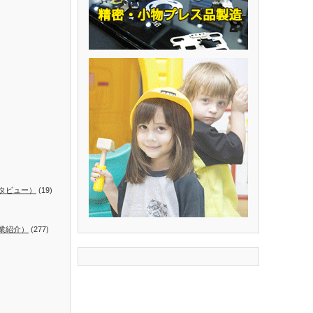
タビュー）
(19)
業紹介）
(277)