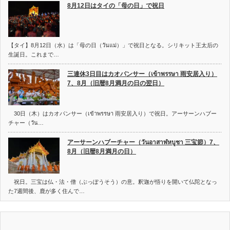
8月12日はタイの「母の日」で祝日
【タイ】8月12日（水）は「母の日（วันแม่）」で祝日となる。シリキット王太后の
生誕日。これまで…
三連休3日目はカオパンサー（เข้าพรรษา 雨安居入り）
7、8月（旧暦8月満月の日の翌日）
30日（木）はカオパンサー（เข้าพรรษา 雨安居入り）で祝日。アーサーンハブー
チャー（วัน…
アーサーンハブーチャー（วันอาสาฬหบูชา 三宝節）7、
8月（旧暦8月満月の日）
祝日。三宝は仏・法・僧（ぶっぽうそう）の意。釈迦が悟りを開いて仏陀となっ
た7週間後、鹿が多く住んで…