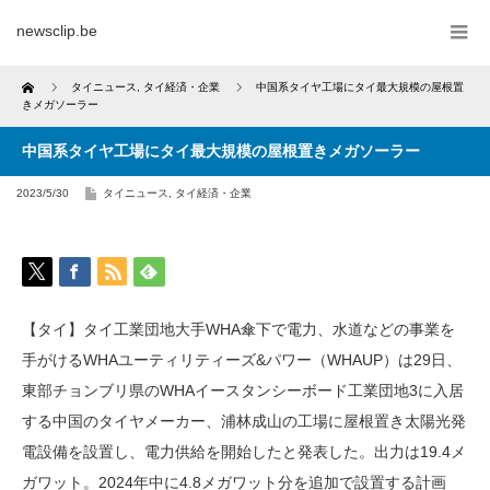
newsclip.be
Home
タイニュース
,
タイ経済・企業
中国系タイヤ工場にタイ最大規模の屋根置
きメガソーラー
中国系タイヤ工場にタイ最大規模の屋根置きメガソーラー
2023/5/30
タイニュース
,
タイ経済・企業
【タイ】タイ工業団地大手WHA傘下で電力、水道などの事業を
手がけるWHAユーティリティーズ&パワー（WHAUP）は29日、
東部チョンブリ県のWHAイースタンシーボード工業団地3に入居
する中国のタイヤメーカー、浦林成山の工場に屋根置き太陽光発
電設備を設置し、電力供給を開始したと発表した。出力は19.4メ
ガワット。2024年中に4.8メガワット分を追加で設置する計画