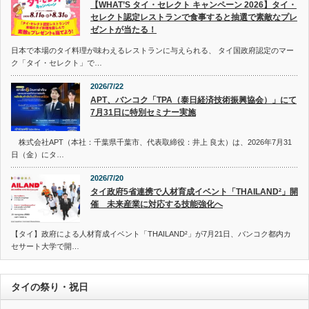
【WHAT’S タイ・セレクト キャンペーン 2026】タイ・
セレクト認定レストランで食事すると抽選で素敵なプレ
ゼントが当たる！
日本で本場のタイ料理が味わえるレストランに与えられる、 タイ国政府認定のマー
ク「タイ・セレクト」で…
2026/7/22
APT、バンコク「TPA（泰日経済技術振興協会）」にて
7月31日に特別セミナー実施
株式会社APT（本社：千葉県千葉市、代表取締役：井上 良太）は、2026年7月31
日（金）にタ…
2026/7/20
タイ政府5省連携で人材育成イベント「THAILAND²」開
催 未来産業に対応する技能強化へ
【タイ】政府による人材育成イベント「THAILAND²」が7月21日、バンコク都内カ
セサート大学で開…
タイの祭り・祝日