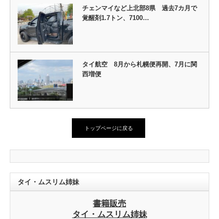
チェンマイなど上北部8県 過去7カ月で
覚醒剤1.7トン、7100…
タイ航空 8月から札幌便再開、7月に関
西増便
トップページに戻る
タイ・ムスリム姉妹
書籍販売
タイ・ムスリム姉妹