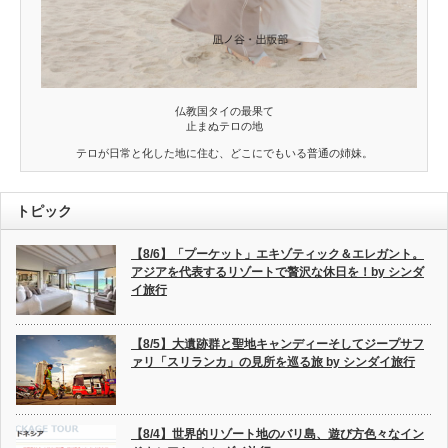
仏教国タイの最果て
止まぬテロの地
テロが日常と化した地に住む、どこにでもいる普通の姉妹。
トピック
【8/6】「プーケット」エキゾティック＆エレガント。
アジアを代表するリゾートで贅沢な休日を！by シンダ
イ旅行
【8/5】大遺跡群と聖地キャンディーそしてジープサフ
ァリ「スリランカ」の見所を巡る旅 by シンダイ旅行
【8/4】世界的リゾート地のバリ島、遊び方色々なイン