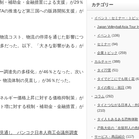
・補助金・金融措置による支援」が29％
カテゴリー
TAの推進など第三国への販路開拓支援」が
イベント・セミナー・トピッ
Japan Volleyball Asia Tour I
イベント
(106)
物流コスト、物流の停滞を通じた影響につ
セミナー
(94)
最多だった。以下、「大きな影響がある」が
企業トピック
(259)
カルチャー
(388)
タイ77景
(51)
調達先の多様化」が46％となった。次い
タイでどこにでも咲く花
(6
・物流体制の見直し」が36％だった。
タイの祭り・祝日
(38)
コラム
(292)
ネルギー価格上昇に対する価格抑制策」が
タイとつながる日本人・外
スト増に対する税制・補助金・金融措置」が
(210)
タイ人もあるある恐怖体験
戸島大佐の「在留邦人の危
の見通し バンコク日本人商工会議所調査
サービス・商品紹介
(117)