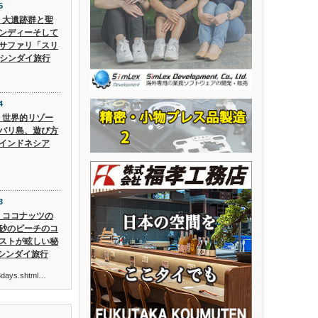
5
5】大遺跡群と聖
ンディーそして
サファリ「スリ
 シンダイ旅行
4
4】世界的リゾー
バリ島、遊び方
インドネシア
3
3】ココナッツの
砂のビーチのコ
ストが眩しい秘
 シンダイ旅行
ur3days.shtml…