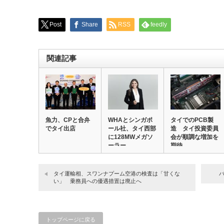
Post
Share
RSS
feedly
関連記事
魚力、CPと合弁
WHAとシンガポ
タイでのPCB製
でタイ出店
ール社、タイ西部
造 タイ投資委員
に128MWメガソ
会が順調な増加を
ーラー
期待
タイ運輸相、スワンナプーム空港の検査は「甘くな
い」 乗務員への優遇措置は廃止へ
トップページに戻る