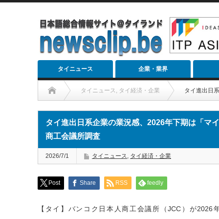
タイニュース
企業・業界
タイニュース
,
タイ経済・企業
タイ進出日系
タイ進出日系企業の業況感、2026年下期は「マ
商工会議所調査
2026/7/1
タイニュース
,
タイ経済・企業
Post
Share
RSS
feedly
【タイ】バンコク日本人商工会議所（JCC）が2026