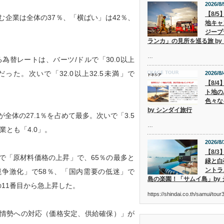
2026/8/
【8/
む企業は全体の37％、「横ばい」は42％、
地キャ
ジープ
ランカ」の見所を巡る旅 by
…
替レートは、バーツ/ドルで「30.0以上
だった。次いで「32.0以上32.5未満」で
2026/8/
【8/
ト地の
色々な
by シンダイ旅行
全体の27.1％を占めて最多。次いで「3.5
…
業とも「4.0」。
2026/8/
【8/
「原材料価格の上昇」で、65％の最多と
緑と白
ントラ
争激化」で58％、「国内需要の低迷」で
島の楽園！「サムイ島」by
11番目から急上昇した。
https://shindai.co.th/samui/to
情勢への対応（価格安定、供給確保）」が