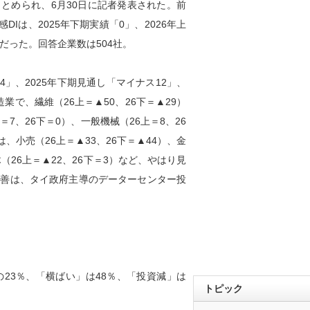
まとめられ、6月30日に記者発表された。前
Iは、2025年下期実績「0」、2026年上
だった。回答企業数は504社。
4」、2025年下期見通し「マイナス12」、
業で、繊維（26上＝▲50、26下＝▲29）
7、26下＝0）、一般機械（26上＝8、26
、小売（26上＝▲33、26下＝▲44）、金
（26上＝▲22、26下＝3）など、やはり見
改善は、タイ政府主導のデーターセンター投
23％、「横ばい」は48％、「投資減」は
トピック