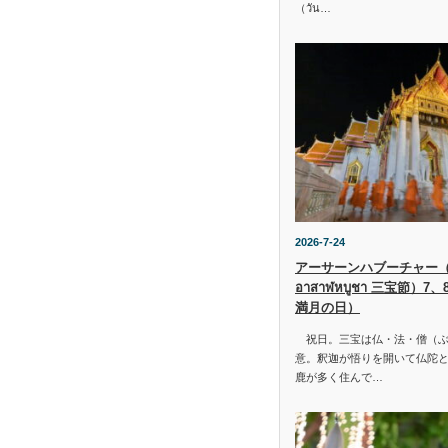
（วัน…
2026-7-24
アーサーンハブーチャー（ว
อาสาฬหบูชา 三宝節）7
満月の日）
祝日。三宝は仏・法・僧（ぶ
意。釈迦が悟りを開いて仏陀と
鹿が多く住んで…