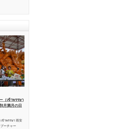
เข้าพรรษา
暦8月満月の日
าพรรษา 雨安
ハブーチャー