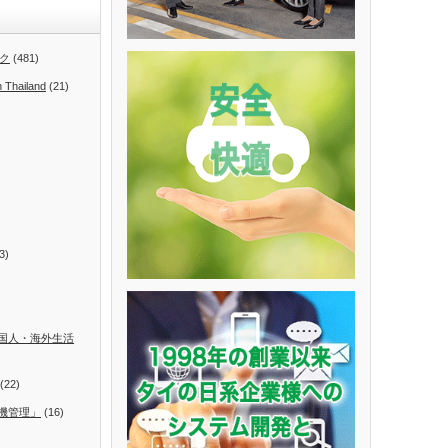
ク
(481)
n Thailand
(21)
3)
国人・海外生活
(22)
機管理」
(16)