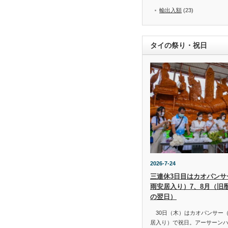
輸出入額
(23)
タイの祭り・祝日
2026-7-24
三連休3日目はカオパンサー（
雨安居入り）7、8月（旧
の翌日）
30日（木）はカオパンサー（เข้
居入り）で祝日。アーサーン