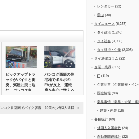
レンタカー
(22)
学ぶ
(30)
タイニュース
(6,237)
タイ政治
(1,246)
タイ社会
(3,950)
タイ経済・企業
(2,303)
タイ法律コラム
(22)
企業・業界
(355)
ピックアップトラ
バンコク西部の住
IT
(119)
ックがバイクと衝
宅地でボルボの
企業記事（企業情報・イン
突、粥屋に突っ込
EVが炎上 運転
む バンコク東
席を中心に燃える
医療情報
(90)
郊…
業界事情（業界・企業・事
バンコク首都圏でバイク窃盗 19歳の少年3人逮捕
建築・内装
(18)
各種統計
(69)
外国人入国者数
(24)
自動車関連統計
(22)