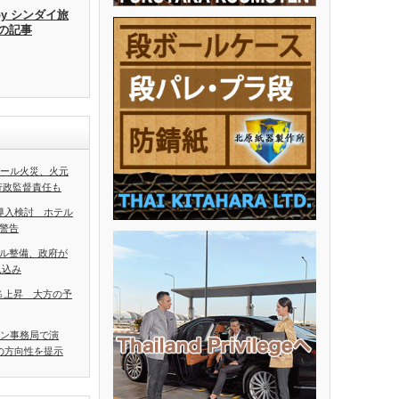
by シンダイ旅
去の記事
ホール火災、火元
行政監督責任も
導入検討 ホテル
警告
ル整備、政府が
見込み
5％上昇 大方の予
アン事務局で演
の方向性を提示