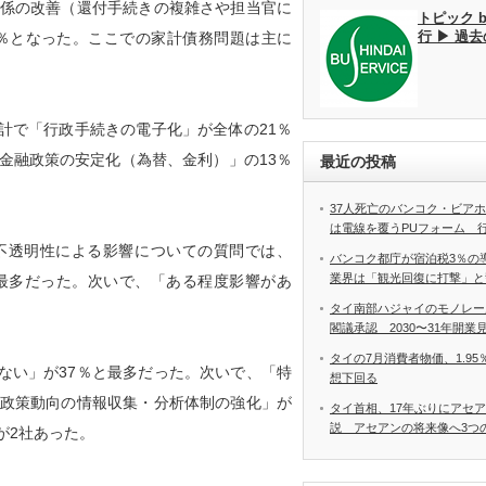
関係の改善（還付手続きの複雑さや担当官に
トピック 
行 ▶ 過
0％となった。ここでの家計債務問題は主に
で「行政手続きの電子化」が全体の21％
金融政策の安定化（為替、金利）」の13％
最近の投稿
37人死亡のバンコク・ビア
は電線を覆うPUフォーム 
不透明性による影響についての質問では、
バンコク都庁が宿泊税3％の
業界は「観光回復に打撃」と
最多だった。次いで、「ある程度影響があ
タイ南部ハジャイのモノレー
閣議承認 2030〜31年開業
タイの7月消費者物価、1.9
い」が37％と最多だった。次いで、「特
想下回る
「政策動向の情報収集・分析体制の強化」が
タイ首相、17年ぶりにアセ
説 アセアンの将来像へ3つ
が2社あった。