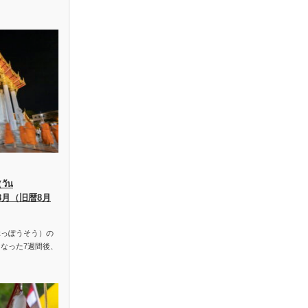
ัน
、8月（旧暦8月
っぽうそう）の
なった7週間後、