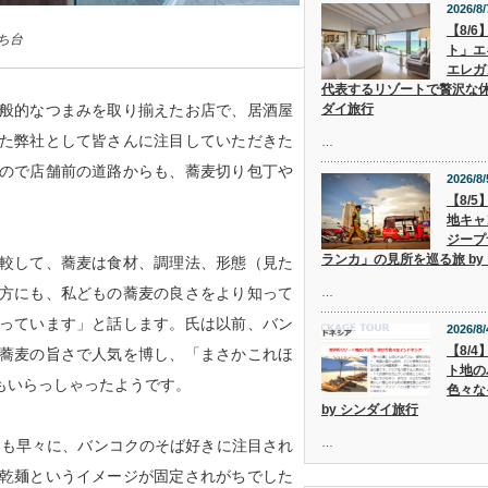
2026/8/
【8/
ち台
ト」エ
エレガ
代表するリゾートで贅沢な休
ダイ旅行
般的なつまみを取り揃えたお店で、居酒屋
た弊社として皆さんに注目していただきた
…
ので店舗前の道路からも、蕎麦切り包丁や
2026/8/
【8/
地キャ
ジープ
ランカ」の見所を巡る旅 by
較して、蕎麦は食材、調理法、形態（見た
方にも、私どもの蕎麦の良さをより知って
…
っています」と話します。氏は以前、バン
2026/8/
【8/
蕎麦の旨さで人気を博し、「まさかこれほ
ト地の
もいらっしゃったようです。
色々な
by シンダイ旅行
…
さんも早々に、バンコクのそば好きに注目され
乾麺というイメージが固定されがちでした