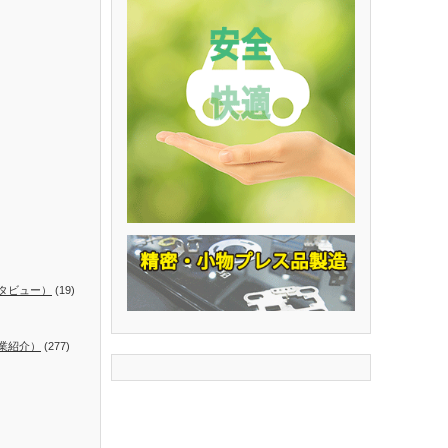
タビュー）
(19)
業紹介）
(277)