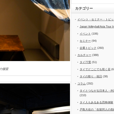
カテゴリー
イベント・セミナー・トピッ
Japan Volleyball Asia Tour I
イベント
(106)
セミナー
(94)
企業トピック
(260)
カルチャー
(388)
タイ77景
(51)
の個室
タイでどこにでも咲く花
(6
タイの祭り・祝日
(38)
コラム
(292)
タイとつながる日本人・外
(210)
タイ人もあるある恐怖体験
戸島大佐の「在留邦人の危