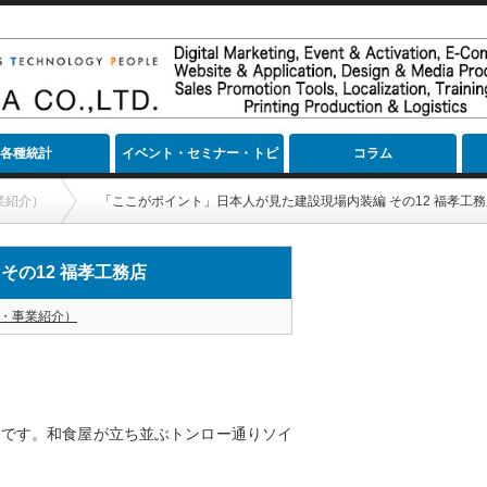
各種統計
イベント・セミナー・トピ
コラム
ック
業紹介）
「ここがポイント」日本人が見た建設現場内装編 その12 福孝工務
その12 福孝工務店
・事業紹介）
さんです。和食屋が立ち並ぶトンロー通りソイ
。