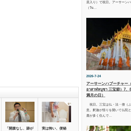
居入り）で祝日。アーサーン
（วัน…
2026-7-24
アーサーンハブーチャー（ว
อาสาฬหบูชา 三宝節）7
満月の日）
祝日。三宝は仏・法・僧（ぶ
意。釈迦が悟りを開いて仏陀と
鹿が多く住んで…
「開腹なし、跡が
実は怖い、便秘