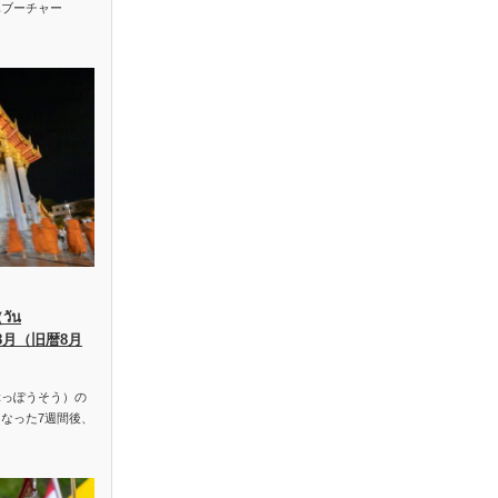
ハブーチャー
ัน
、8月（旧暦8月
っぽうそう）の
なった7週間後、