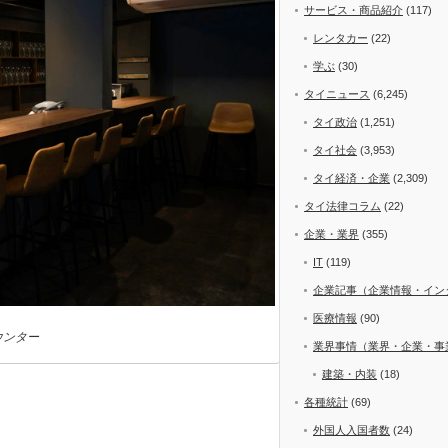
サービス・商品紹介
(117)
レンタカー
(22)
学ぶ
(30)
タイニュース
(6,245)
タイ政治
(1,251)
タイ社会
(3,953)
タイ経済・企業
(2,309)
タイ法律コラム
(22)
企業・業界
(355)
IT
(119)
企業記事（企業情報・イン
医療情報
(90)
ウンター
業界事情（業界・企業・事
建築・内装
(18)
各種統計
(69)
外国人入国者数
(24)