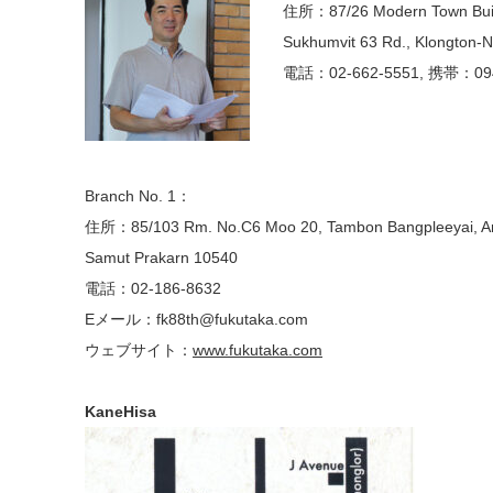
住所：87/26 Modern Town Buildi
Sukhumvit 63 Rd., Klongton-
電話：02-662-5551,
携帯：09
Branch No. 1：
住所：85/103 Rm. No.C6 Moo 20, Tambon Bangpleeyai, A
Samut Prakarn 10540
電話：02-186-8632
Eメール：fk88th@fukutaka.com
ウェブサイト：
www.fukutaka.com
KaneHisa