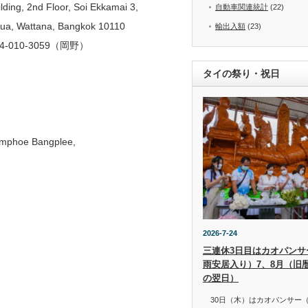
ng, 2nd Floor, Soi Ekkamai 3,
自動車関連統計
(22)
Nua, Wattana, Bangkok 10110
輸出入額
(23)
4-010-3059（岡野）
タイの祭り・祝日
mphoe Bangplee,
2026-7-24
三連休3日目はカオパンサー（
雨安居入り）7、8月（旧
の翌日）
30日（木）はカオパンサー（เข้