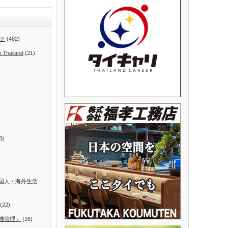
ク
(482)
n Thailand
(21)
3)
国人・海外生活
(22)
機管理」
(16)