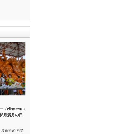
เข้าพรรษา
暦8月満月の日
าพรรษา 雨安