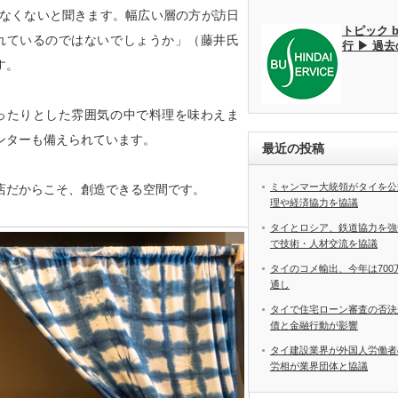
なくないと聞きます。幅広い層の方が訪日
トピック 
れているのではないでしょうか」（藤井氏
行 ▶ 過
す。
ったりとした雰囲気の中で料理を味わえま
ンターも備えられています。
最近の投稿
ミャンマー大統領がタイを公
店だからこそ、創造できる空間です。
理や経済協力を協議
タイとロシア、鉄道協力を強
で技術・人材交流を協議
タイのコメ輸出、今年は70
通し
タイで住宅ローン審査の否決
債と金融行動が影響
タイ建設業界が外国人労働
労相が業界団体と協議