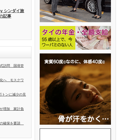
by シンダイ旅
去の記事
式訪問 国境管
化へ モスクワ
0万トンに減少の見
が増加 家計負
者の確保を要請