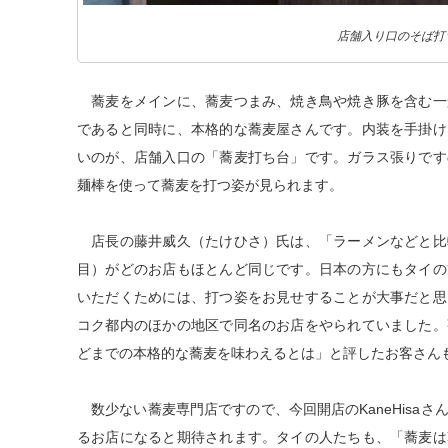
店舗入り口のそば打
蕎麦をメインに、蕎麦つまみ、焼き鳥や焼き豚を含む一
であると同時に、本格的な蕎麦屋さんです。内装を手掛け
いのが、店舗入口の「蕎麦打ち台」です。ガラス張りです
麺棒を使って蕎麦を打つ姿が見られます。
店長の藤井威久（たけひさ）氏は、「ラーメンなどと比
目）がどのお店もほとんど同じです。日本の方にもタイの
いただくためには、打つ姿をお見せすることが大事だと思
コク都内のほかの地区で同名のお店をやられていました。
どまでの本格的な蕎麦を味わえるとは」と評したお客さん
数少ない蕎麦専門店ですので、今回開店のKaneHisa
るお店になると期待されます。タイの人たちも、「蕎麦は