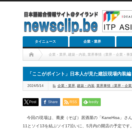
タイニュース
企業・業界
企業・業界
,
建築・内装
,
業界事情（業界・企業・事
「ここがポイント」日本人が見た建設現場内装編 
2024/5/14
企業・業界
,
建築・内装
,
業界事情（業界・企業
Post
Share
RSS
feedly
今回の現場は、蕎麦（そば）居酒屋の「KaneHisa」
11とソイ13を結ぶソイ17沿いに、5月内の開店の予定です