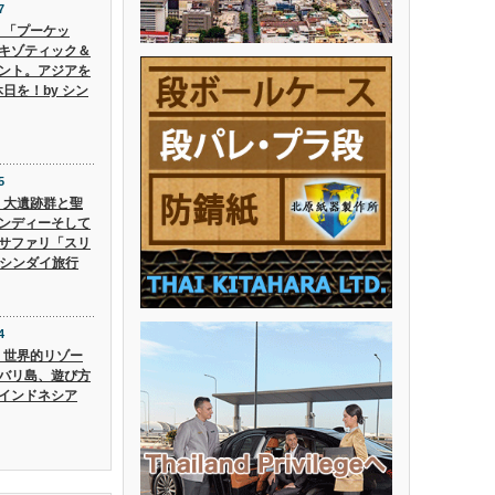
7
6】「プーケッ
キゾティック＆
ント。アジアを
日を！by シン
5
5】大遺跡群と聖
ンディーそして
サファリ「スリ
 シンダイ旅行
4
4】世界的リゾー
バリ島、遊び方
インドネシア