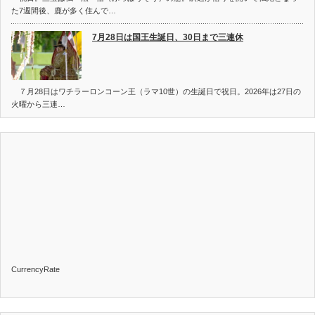
た7週間後、鹿が多く住んで…
7月28日は国王生誕日、30日まで三連休
７月28日はワチラーロンコーン王（ラマ10世）の生誕日で祝日。2026年は27日の
火曜から三連…
CurrencyRate