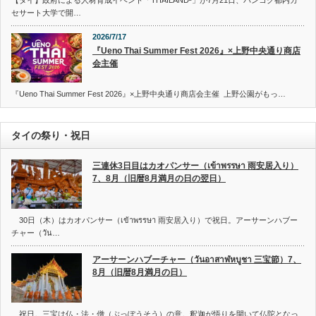
【タイ】政府による人材育成イベント「THAILAND²」が7月21日、バンコク都内カ
セサート大学で開…
2026/7/17
『Ueno Thai Summer Fest 2026』×上野中央通り商店
会主催
『Ueno Thai Summer Fest 2026』×上野中央通り商店会主催 上野公園がもっ…
タイの祭り・祝日
三連休3日目はカオパンサー（เข้าพรรษา 雨安居入り）
7、8月（旧暦8月満月の日の翌日）
30日（木）はカオパンサー（เข้าพรรษา 雨安居入り）で祝日。アーサーンハブー
チャー（วัน…
アーサーンハブーチャー（วันอาสาฬหบูชา 三宝節）7、
8月（旧暦8月満月の日）
祝日。三宝は仏・法・僧（ぶっぽうそう）の意。釈迦が悟りを開いて仏陀となっ