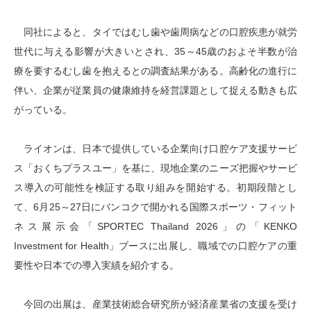
同社によると、タイではむし歯や歯周病などの口腔疾患が就労
世代に与える影響が大きいとされ、35～45歳のおよそ半数が治
療を要するむし歯を抱えるとの調査結果がある。高齢化の進行に
伴い、企業が従業員の健康維持を経営課題として捉える動きも広
がっている。
ライオンは、日本で提供している企業向け口腔ケア支援サービ
ス「おくちプラスユー」を基に、現地企業のニーズ把握やサービ
ス導入の可能性を検証する取り組みを開始する。初期段階とし
て、6月25～27日にバンコクで開かれる国際スポーツ・フィット
ネス展示会「SPORTEC Thailand 2026」の「KENKO
Investment for Health」ブースに出展し、職域での口腔ケアの重
要性や日本での導入実績を紹介する。
今回の出展は、産業技術総合研究所が経済産業省の支援を受け