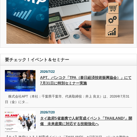
要チェック！イベント＆セミナー
2026/7/22
APT、バンコク「TPA（泰日経済技術振興協会）」にて
7月31日に特別セミナー実施
株式会社APT（本社：千葉県千葉市、代表取締役：井上 良太）は、2026年7月31
日（金）にタ…
2026/7/20
タイ政府5省連携で人材育成イベント「THAILAND²」開
催 未来産業に対応する技能強化へ