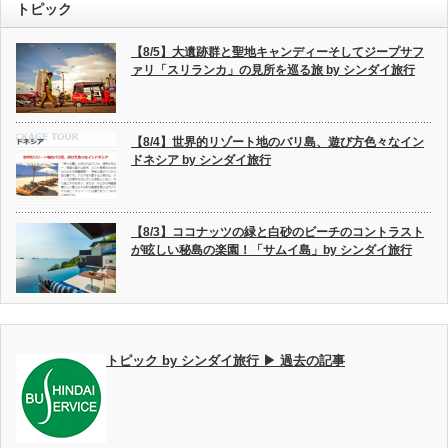
トピック
【8/5】大遺跡群と聖地キャンディーそしてジープサフ
ァリ「スリランカ」の見所を巡る旅 by シンダイ旅行
【8/4】世界的リゾート地のバリ島、遊び方色々なイン
ドネシア by シンダイ旅行
【8/3】ココナッツの緑と白砂のビーチのコントラスト
が眩しい秘島の楽園！「サムイ島」by シンダイ旅行
トピック by シンダイ旅行 ▶ 過去の記事