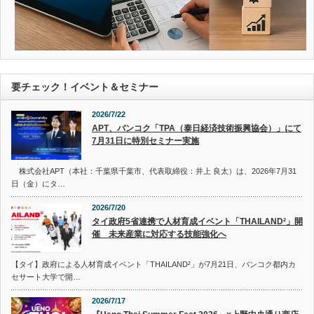
要チェック！イベント＆セミナー
2026/7/22
APT、バンコク「TPA（泰日経済技術振興協会）」にて
7月31日に特別セミナー実施
株式会社APT（本社：千葉県千葉市、代表取締役：井上 良太）は、2026年7月31
日（金）にタ…
2026/7/20
タイ政府5省連携で人材育成イベント「THAILAND²」開
催 未来産業に対応する技能強化へ
【タイ】政府による人材育成イベント「THAILAND²」が7月21日、バンコク都内カ
セサート大学で開…
2026/7/17