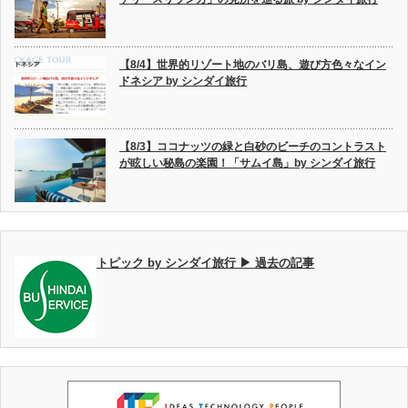
【8/4】世界的リゾート地のバリ島、遊び方色々なイン
ドネシア by シンダイ旅行
【8/3】ココナッツの緑と白砂のビーチのコントラスト
が眩しい秘島の楽園！「サムイ島」by シンダイ旅行
トピック by シンダイ旅行 ▶ 過去の記事