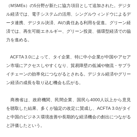
（MSMEs）の5分野が新たに協力項目として追加された。デジタ
ル経済では、電子システムの活用、シングルウィンドウによるデ
ータ連携、デジタル決済、AIの責任ある利用を促進。グリーン経
済では、再生可能エネルギー、グリーン投資、循環型経済での協
力を進める。
ACFTA 3.0によって、タイ企業、特に中小企業が中国やアセア
ン市場にアクセスしやすくなり、貿易障壁の低減や物流・サプラ
イチェーンの効率化につながるとされる。デジタル経済やグリー
ン経済の成長を取り込む機会も広がる。
商務省は、政府機関、民間企業、国民ら4000人以上から意見
を聴取した結果、多くが協定の改定に賛成し、ACFTA 3.0がタイ
と中国のビジネス環境改善や長期的な経済機会の創出につながる
と評価したという。