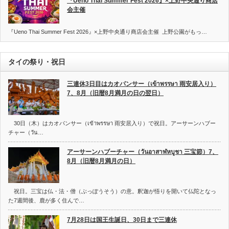
『Ueno Thai Summer Fest 2026』×上野中央通り商店
会主催
『Ueno Thai Summer Fest 2026』×上野中央通り商店会主催 上野公園がもっ…
タイの祭り・祝日
三連休3日目はカオパンサー（เข้าพรรษา 雨安居入り）
7、8月（旧暦8月満月の日の翌日）
30日（木）はカオパンサー（เข้าพรรษา 雨安居入り）で祝日。アーサーンハブー
チャー（วัน…
アーサーンハブーチャー（วันอาสาฬหบูชา 三宝節）7、
8月（旧暦8月満月の日）
祝日。三宝は仏・法・僧（ぶっぽうそう）の意。釈迦が悟りを開いて仏陀となっ
た7週間後、鹿が多く住んで…
7月28日は国王生誕日、30日まで三連休