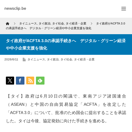
newsclip.be
Home
タイニュース
,
タイ政治
,
タイ社会
,
タイ経済・企業
タイ政府がACFTA 3.0
の承認手続きへ デジタル・グリーン経済や中小企業支援を強化
タイ政府がACFTA 3.0の承認手続きへ デジタル・グリーン経済
や中小企業支援を強化
2026/6/11
タイニュース
,
タイ政治
,
タイ社会
,
タイ経済・企業
【タイ】政府は6月10日の閣議で、東南アジア諸国連合
（ASEAN）と中国の自由貿易協定「ACFTA」を改定した
「ACFTA 3.0」について、批准のため国会に提出することを承認
した。タイは今後、協定発効に向けた手続きを進める。