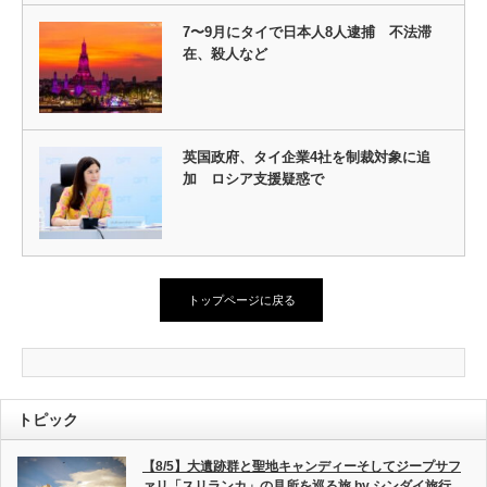
7〜9月にタイで日本人8人逮捕 不法滞
在、殺人など
英国政府、タイ企業4社を制裁対象に追
加 ロシア支援疑惑で
トップページに戻る
トピック
【8/5】大遺跡群と聖地キャンディーそしてジープサフ
ァリ「スリランカ」の見所を巡る旅 by シンダイ旅行