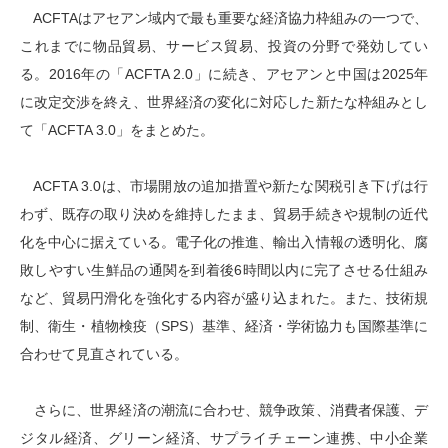
ACFTAはアセアン域内で最も重要な経済協力枠組みの一つで、
これまでに物品貿易、サービス貿易、投資の分野で発効してい
る。2016年の「ACFTA 2.0」に続き、アセアンと中国は2025年
に改定交渉を終え、世界経済の変化に対応した新たな枠組みとし
て「ACFTA 3.0」をまとめた。
ACFTA 3.0は、市場開放の追加措置や新たな関税引き下げは行
わず、既存の取り決めを維持したまま、貿易手続きや規制の近代
化を中心に据えている。電子化の推進、輸出入情報の透明化、腐
敗しやすい生鮮品の通関を到着後6時間以内に完了させる仕組み
など、貿易円滑化を強化する内容が盛り込まれた。また、技術規
制、衛生・植物検疫（SPS）基準、経済・学術協力も国際基準に
合わせて見直されている。
さらに、世界経済の潮流に合わせ、競争政策、消費者保護、デ
ジタル経済、グリーン経済、サプライチェーン連携、中小企業