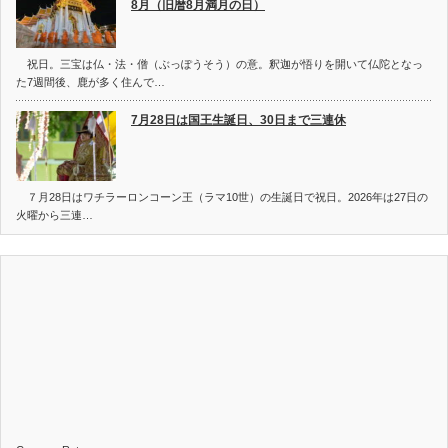
8月（旧暦8月満月の日）
祝日。三宝は仏・法・僧（ぶっぽうそう）の意。釈迦が悟りを開いて仏陀となっ
た7週間後、鹿が多く住んで…
7月28日は国王生誕日、30日まで三連休
７月28日はワチラーロンコーン王（ラマ10世）の生誕日で祝日。2026年は27日の
火曜から三連…