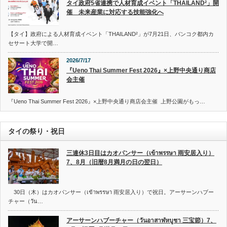
タイ政府5省連携で人材育成イベント「THAILAND²」開
催 未来産業に対応する技能強化へ
【タイ】政府による人材育成イベント「THAILAND²」が7月21日、バンコク都内カ
セサート大学で開…
2026/7/17
『Ueno Thai Summer Fest 2026』×上野中央通り商店
会主催
『Ueno Thai Summer Fest 2026』×上野中央通り商店会主催 上野公園がもっ…
タイの祭り・祝日
三連休3日目はカオパンサー（เข้าพรรษา 雨安居入り）
7、8月（旧暦8月満月の日の翌日）
30日（木）はカオパンサー（เข้าพรรษา 雨安居入り）で祝日。アーサーンハブー
チャー（วัน…
アーサーンハブーチャー（วันอาสาฬหบูชา 三宝節）7、