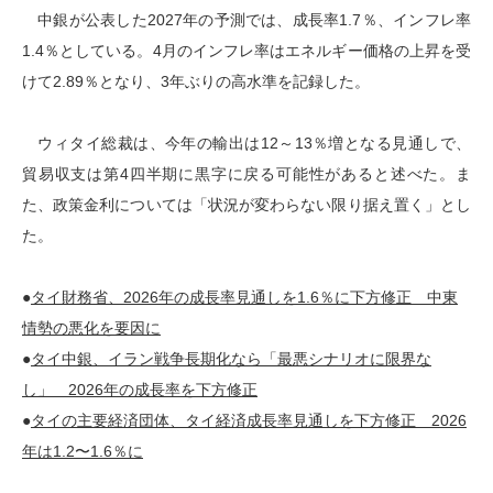
中銀が公表した2027年の予測では、成長率1.7％、インフレ率
1.4％としている。4月のインフレ率はエネルギー価格の上昇を受
けて2.89％となり、3年ぶりの高水準を記録した。
ウィタイ総裁は、今年の輸出は12～13％増となる見通しで、
貿易収支は第4四半期に黒字に戻る可能性があると述べた。ま
た、政策金利については「状況が変わらない限り据え置く」とし
た。
●
タイ財務省、2026年の成長率見通しを1.6％に下方修正 中東
情勢の悪化を要因に
●
タイ中銀、イラン戦争長期化なら「最悪シナリオに限界な
し」 2026年の成長率を下方修正
●
タイの主要経済団体、タイ経済成長率見通しを下方修正 2026
年は1.2〜1.6％に