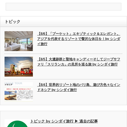
トピック
【8/6】「プーケット」エキゾティック＆エレガント。
アジアを代表するリゾートで贅沢な休日を！by シンダ
イ旅行
【8/5】大遺跡群と聖地キャンディーそしてジープサフ
ァリ「スリランカ」の見所を巡る旅 by シンダイ旅行
【8/4】世界的リゾート地のバリ島、遊び方色々なイン
ドネシア by シンダイ旅行
トピック by シンダイ旅行 ▶ 過去の記事