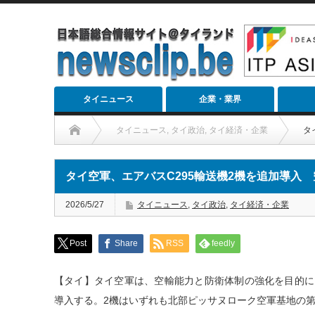
タイニュース
企業・業界
タイニュース
,
タイ政治
,
タイ経済・企業
タ
タイ空軍、エアバスC295輸送機2機を追加導入
2026/5/27
タイニュース
,
タイ政治
,
タイ経済・企業
Post
Share
RSS
feedly
【タイ】タイ空軍は、空輸能力と防衛体制の強化を目的に、
導入する。2機はいずれも北部ピッサヌローク空軍基地の第