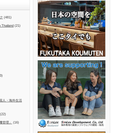
ク
(481)
n Thailand
(21)
3)
国人・海外生活
(22)
機管理」
(16)