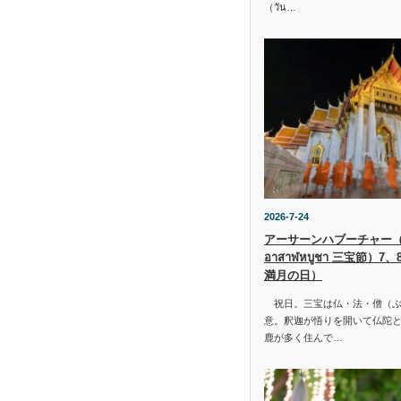
（วัน…
2026-7-24
アーサーンハブーチャー（ว
อาสาฬหบูชา 三宝節）7
満月の日）
祝日。三宝は仏・法・僧（ぶ
意。釈迦が悟りを開いて仏陀と
鹿が多く住んで…