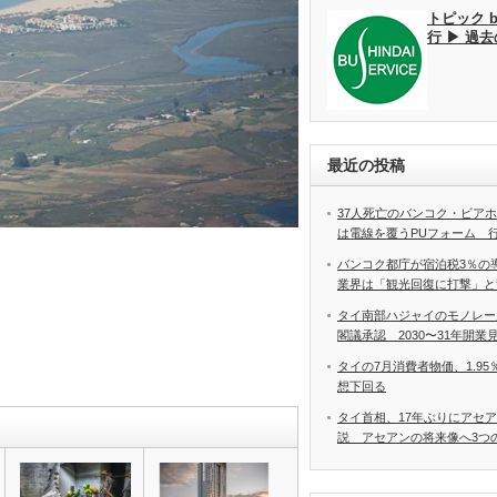
トピック 
行 ▶ 過
最近の投稿
37人死亡のバンコク・ビア
は電線を覆うPUフォーム 
バンコク都庁が宿泊税3％の
業界は「観光回復に打撃」と
タイ南部ハジャイのモノレー
閣議承認 2030〜31年開業
タイの7月消費者物価、1.9
想下回る
タイ首相、17年ぶりにアセ
説 アセアンの将来像へ3つ