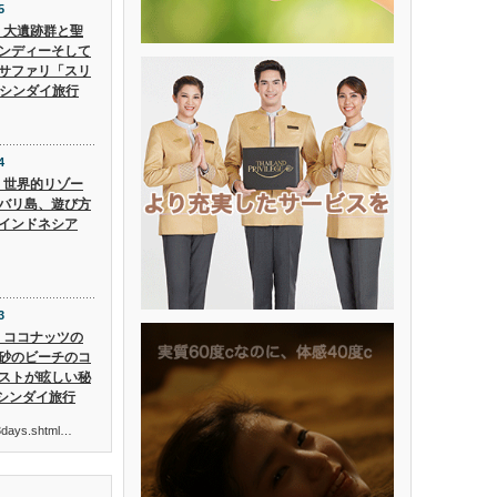
5
5】大遺跡群と聖
ンディーそして
サファリ「スリ
 シンダイ旅行
4
4】世界的リゾー
バリ島、遊び方
インドネシア
3
3】ココナッツの
砂のビーチのコ
ストが眩しい秘
 シンダイ旅行
ur3days.shtml…