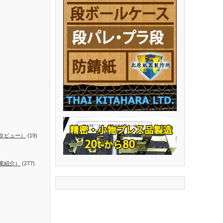
タビュー）
(19)
業紹介）
(277)