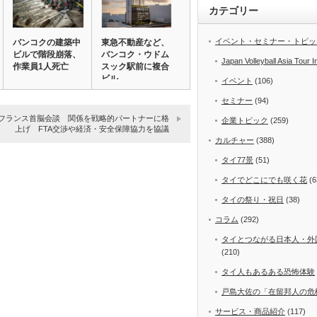
カテゴリー
イベント・セミナー・トピッ
バンコクの建築中
東急不動産など、
ビルで階段崩落、
バンコク・ウドム
Japan Volleyball Asia Tour I
作業員1人死亡
スック駅前に複合
ビル
イベント
(106)
セミナー
(94)
フランス首脳会談 関係を戦略的パートナーに格
企業トピック
(259)
上げ FTA交渉や経済・安全保障協力を協議
カルチャー
(388)
タイ77景
(51)
タイでどこにでも咲く花
(6
タイの祭り・祝日
(38)
コラム
(292)
タイとつながる日本人・外
(210)
タイ人もあるある恐怖体験
戸島大佐の「在留邦人の危
サービス・商品紹介
(117)