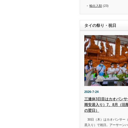
輸出入額
(23)
タイの祭り・祝日
2026-7-24
三連休3日目はカオパンサー（
雨安居入り）7、8月（旧
の翌日）
30日（木）はカオパンサー（เข้
居入り）で祝日。アーサーン