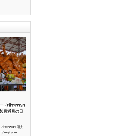
เข้าพรรษา
暦8月満月の日
าพรรษา 雨安
ハブーチャー