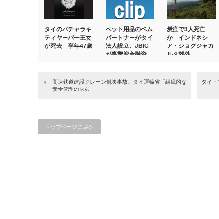
タイのパチャラキ
ペット用品のベム
炭疽で3人死亡
ティヤーパー王女
パートナーがタイ
か インドネシ
が死去 享年47歳
法人設立、JBIC
ア・ジョグジャカ
が事業資金融資…
ルタ郊外
高速鉄道建設クレーン倒壊事故、タイ運輸省「組織的な
タイ・
安全管理の欠如」
トップページに戻る