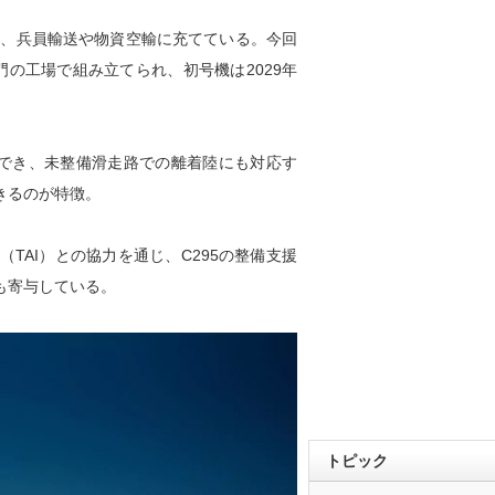
運用、兵員輸送や物資空輸に充てている。今回
の工場で組み立てられ、初号機は2029年
送でき、未整備滑走路での離着陸にも対応す
きるのが特徴。
AI）との協力を通じ、C295の整備支援
も寄与している。
トピック