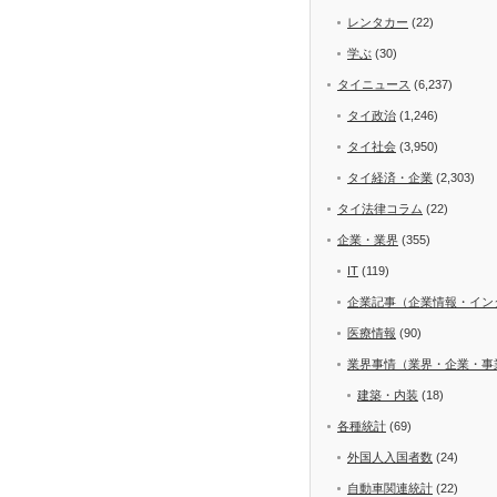
レンタカー
(22)
学ぶ
(30)
タイニュース
(6,237)
タイ政治
(1,246)
タイ社会
(3,950)
タイ経済・企業
(2,303)
タイ法律コラム
(22)
企業・業界
(355)
IT
(119)
企業記事（企業情報・イン
医療情報
(90)
業界事情（業界・企業・事
建築・内装
(18)
各種統計
(69)
外国人入国者数
(24)
自動車関連統計
(22)