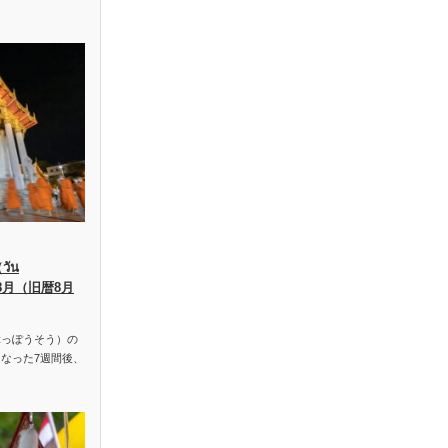
ัน
、8月（旧暦8月
っぽうそう）の
なった7週間後、