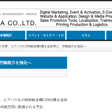
各種統計
イベント・セミナー・トピ
コラム
ック
イ空軍、エアバスC295輸送機2機を追加導入 空輸能力を強化へ
 空輸能力を強化へ
エアバス社の戦術輸送機C2952機を追加
46航空団に配備される予定。