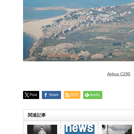
Airbus C295
Post
Share
RSS
feedly
関連記事