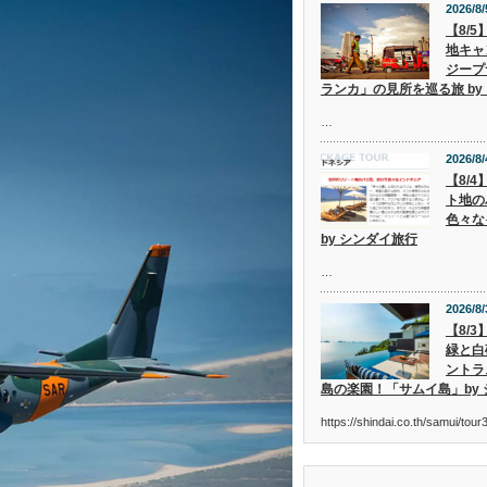
2026/8/
【8/
地キャ
ジープ
ランカ」の見所を巡る旅 by
…
2026/8/
【8/
ト地の
色々な
by シンダイ旅行
…
2026/8/
【8/
緑と白
ントラ
島の楽園！「サムイ島」by
https://shindai.co.th/samui/to