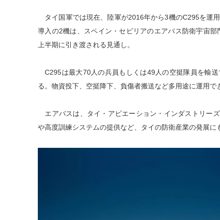
タイ国軍では現在、陸軍が2016年から3機のC295を
導入の2機は、スペイン・セビリアのエアバス防衛宇宙部門
上半期に引き渡される見通し。
C295は最大70人の兵員もしくは49人の空挺隊員を輸
る。物資投下、空挺降下、負傷者搬送など多用途に運用で
エアバスは、タイ・アビエーション・インダストリーズ（T
や高度訓練システムの提供など、タイの防衛産業の発展に