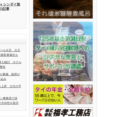
by シンダイ旅
去の記事
ホール火災、火元
行政監督責任も
導入検討 ホテル
警告
ル整備、政府が
見込み
5％上昇 大方の予
アン事務局で演
の方向性を提示