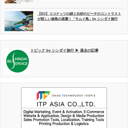
【8/3】ココナッツの緑と白砂のビーチのコントラスト
が眩しい秘島の楽園！「サムイ島」by シンダイ旅行
トピック by シンダイ旅行 ▶ 過去の記事