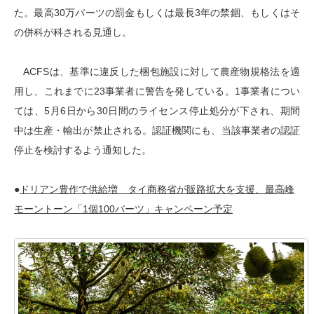
た。最高30万バーツの罰金もしくは最長3年の禁錮、もしくはそ
の併科が科される見通し。
ACFSは、基準に違反した梱包施設に対して農産物規格法を適
用し、これまでに23事業者に警告を発している。1事業者につい
ては、5月6日から30日間のライセンス停止処分が下され、期間
中は生産・輸出が禁止される。認証機関にも、当該事業者の認証
停止を検討するよう通知した。
●
ドリアン豊作で供給増 タイ商務省が販路拡大を支援、最高峰
モーントーン「1個100バーツ」キャンペーン予定