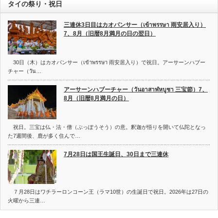
タイの祭り・祝日
三連休3日目はカオパンサー（เข้าพรรษา 雨安居入り）
7、8月（旧暦8月満月の日の翌日）
30日（木）はカオパンサー（เข้าพรรษา 雨安居入り）で祝日。アーサーンハブー
チャー（วัน…
アーサーンハブーチャー（วันอาสาฬหบูชา 三宝節）7、
8月（旧暦8月満月の日）
祝日。三宝は仏・法・僧（ぶっぽうそう）の意。釈迦が悟りを開いて仏陀となっ
た7週間後、鹿が多く住んで…
7月28日は国王生誕日、30日まで三連休
７月28日はワチラーロンコーン王（ラマ10世）の生誕日で祝日。2026年は27日の
火曜から三連…