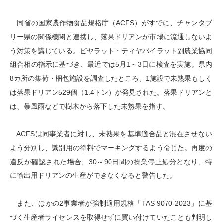
同省の国家農作物食品規格庁（ACFS）がすでに、チャンタブ
リー県の関係機関と連携し、落果ドリアンが市場に流通しないよ
う対策を講じている。ピヤラット・ティヤパイラット副農業協同
組合相の指示に基づき、最近では5月1～3日に検査を実施。県内
8カ所の集荷・梱包施設を調査したところ、1施設で未熟果もしく
は落果ドリアン529個（1.4トン）が発見された。落果ドリアンと
は、暴風雨などで樹木から落下した未熟果を指す。
ACFSは同事業者に対し、未熟果を基準適合品と混在させない
よう分別し、識別用の塗料でマーキングするよう命じた。再度の
違反が確認された場合、30～90日間の操業停止処分となり、特
に輸出用ドリアンの生産ができなくなると警告した。
また、ほかの2事業者が強制適用規格「TAS 9070-2023」に基
づく生産者ライセンスを取得せずに買い付けていたことも判明し