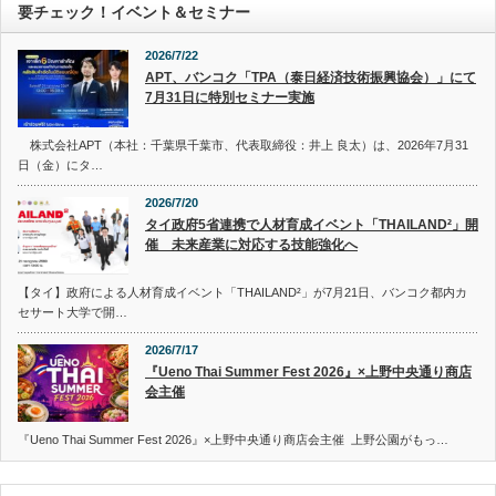
要チェック！イベント＆セミナー
2026/7/22
APT、バンコク「TPA（泰日経済技術振興協会）」にて
7月31日に特別セミナー実施
株式会社APT（本社：千葉県千葉市、代表取締役：井上 良太）は、2026年7月31
日（金）にタ…
2026/7/20
タイ政府5省連携で人材育成イベント「THAILAND²」開
催 未来産業に対応する技能強化へ
【タイ】政府による人材育成イベント「THAILAND²」が7月21日、バンコク都内カ
セサート大学で開…
2026/7/17
『Ueno Thai Summer Fest 2026』×上野中央通り商店
会主催
『Ueno Thai Summer Fest 2026』×上野中央通り商店会主催 上野公園がもっ…