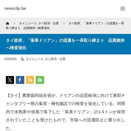
newsclip.be
Home
タイニュース
,
タイ経済・企業
タイ政府、「落果ドリアン」の流通を一斉
取り締まり 品質維持へ検査強化
タイ政府、「落果ドリアン」の流通を一斉取り締まり 品質維持
へ検査強化
2026/5/8
タイニュース
,
タイ経済・企業
【タイ】農業協同組合省が、ドリアンの品質確保に向けて東部チ
ャンタブリー県の集荷・梱包施設での検査を強化している。同県
内で未熟果や強風で落下した「落果ドリアン」計1.4トンが保管
されていたことを受けたもので、市場への流通防止に乗り出し
た。