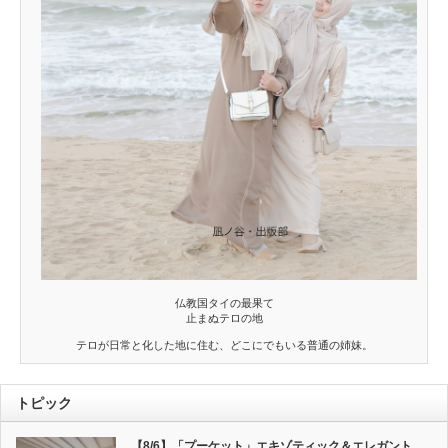
仏教国タイの最果て
止まぬテロの地
テロが日常と化した地に住む、どこにでもいる普通の姉妹。
トピック
【8/6】「プーケット」エキゾティック＆エレガント。