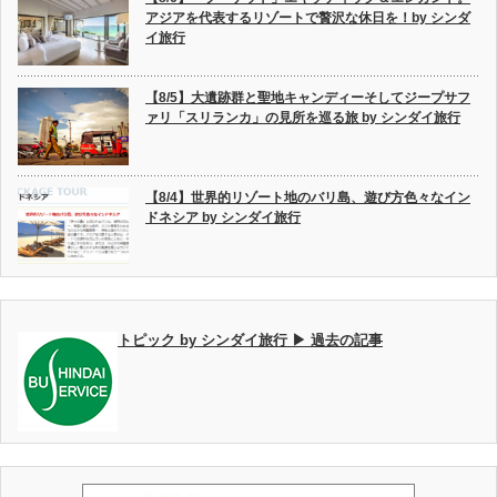
アジアを代表するリゾートで贅沢な休日を！by シンダ
イ旅行
【8/5】大遺跡群と聖地キャンディーそしてジープサフ
ァリ「スリランカ」の見所を巡る旅 by シンダイ旅行
【8/4】世界的リゾート地のバリ島、遊び方色々なイン
ドネシア by シンダイ旅行
トピック by シンダイ旅行 ▶ 過去の記事