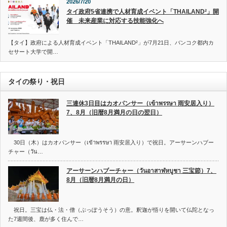
2026/7/20
タイ政府5省連携で人材育成イベント「THAILAND²」開
催 未来産業に対応する技能強化へ
【タイ】政府による人材育成イベント「THAILAND²」が7月21日、バンコク都内カ
セサート大学で開…
タイの祭り・祝日
三連休3日目はカオパンサー（เข้าพรรษา 雨安居入り）
7、8月（旧暦8月満月の日の翌日）
30日（木）はカオパンサー（เข้าพรรษา 雨安居入り）で祝日。アーサーンハブー
チャー（วัน…
アーサーンハブーチャー（วันอาสาฬหบูชา 三宝節）7、
8月（旧暦8月満月の日）
祝日。三宝は仏・法・僧（ぶっぽうそう）の意。釈迦が悟りを開いて仏陀となっ
た7週間後、鹿が多く住んで…