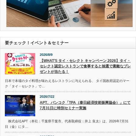
要チェック！イベント＆セミナー
2026/8/9
【WHAT’S タイ・セレクト キャンペーン 2026】タイ・
セレクト認定レストランで食事すると抽選で素敵なプレ
ゼントが当たる！
日本で本場のタイ料理が味わえるレストランに与えられる、 タイ国政府認定のマー
ク「タイ・セレクト」で…
2026/7/22
APT、バンコク「TPA（泰日経済技術振興協会）」にて
7月31日に特別セミナー実施
株式会社APT（本社：千葉県千葉市、代表取締役：井上 良太）は、2026年7月31
日（金）にタ…