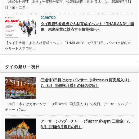
株式会社APT（本社：千葉県千葉市、代表取締役：井上 良太）は、2026年7月31
日（金）にタ…
2026/7/20
タイ政府5省連携で人材育成イベント「THAILAND²」開
催 未来産業に対応する技能強化へ
【タイ】政府による人材育成イベント「THAILAND²」が7月21日、バンコク都内カ
セサート大学で開…
タイの祭り・祝日
三連休3日目はカオパンサー（เข้าพรรษา 雨安居入り）
7、8月（旧暦8月満月の日の翌日）
30日（木）はカオパンサー（เข้าพรรษา 雨安居入り）で祝日。アーサーンハブー
チャー（วัน…
アーサーンハブーチャー（วันอาสาฬหบูชา 三宝節）7、
8月（旧暦8月満月の日）