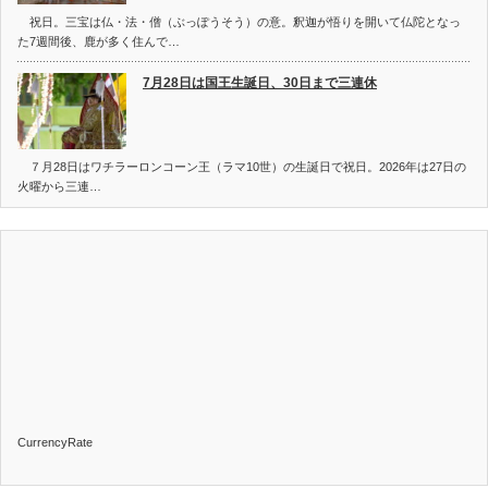
祝日。三宝は仏・法・僧（ぶっぽうそう）の意。釈迦が悟りを開いて仏陀となっ
た7週間後、鹿が多く住んで…
7月28日は国王生誕日、30日まで三連休
７月28日はワチラーロンコーン王（ラマ10世）の生誕日で祝日。2026年は27日の
火曜から三連…
CurrencyRate