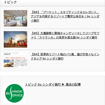
トピック
【8/6】「プーケット」エキゾティック＆エレガント。
アジアを代表するリゾートで贅沢な休日を！by シンダ
イ旅行
【8/5】大遺跡群と聖地キャンディーそしてジープサフ
ァリ「スリランカ」の見所を巡る旅 by シンダイ旅行
【8/4】世界的リゾート地のバリ島、遊び方色々なイン
ドネシア by シンダイ旅行
トピック by シンダイ旅行 ▶ 過去の記事