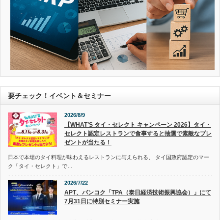
要チェック！イベント＆セミナー
2026/8/9
【WHAT’S タイ・セレクト キャンペーン 2026】タイ・
セレクト認定レストランで食事すると抽選で素敵なプレ
ゼントが当たる！
日本で本場のタイ料理が味わえるレストランに与えられる、 タイ国政府認定のマー
ク「タイ・セレクト」で…
2026/7/22
APT、バンコク「TPA（泰日経済技術振興協会）」にて
7月31日に特別セミナー実施