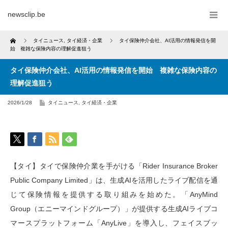
newsclip.be
Home
タイニュース
,
タイ経済・企業
タイ保険仲介会社、AI活用の情報発信を開
始 複雑な保険内容の理解促進狙う
タイ保険仲介会社、AI活用の情報発信を開始 複雑な保険内容の
理解促進狙う
2026/1/28
タイニュース
,
タイ経済・企業
【タイ】タイで保険仲介業を手がける「Rider Insurance Broker
Public Company Limited」は、生成AIを活用したライブ配信を通
じて保険情報を提供する取り組みを始めた。「AnyMind
Group（エニーマインドグループ）」が提供する生成AIライブコ
マースプラットフォーム「AnyLive」を導入し、フェイスブッ