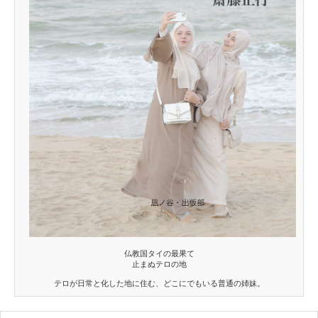
仏教国タイの最果て
止まぬテロの地
テロが日常と化した地に住む、どこにでもいる普通の姉妹。