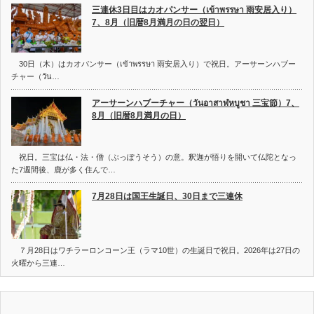
三連休3日目はカオパンサー（เข้าพรรษา 雨安居入り）
7、8月（旧暦8月満月の日の翌日）
30日（木）はカオパンサー（เข้าพรรษา 雨安居入り）で祝日。アーサーンハブー
チャー（วัน…
アーサーンハブーチャー（วันอาสาฬหบูชา 三宝節）7、
8月（旧暦8月満月の日）
祝日。三宝は仏・法・僧（ぶっぽうそう）の意。釈迦が悟りを開いて仏陀となっ
た7週間後、鹿が多く住んで…
7月28日は国王生誕日、30日まで三連休
７月28日はワチラーロンコーン王（ラマ10世）の生誕日で祝日。2026年は27日の
火曜から三連…