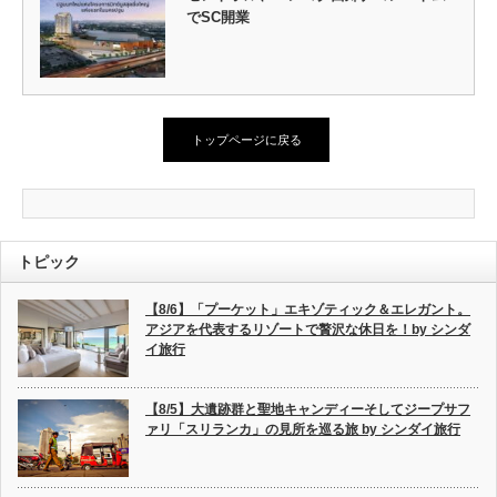
でSC開業
トップページに戻る
トピック
【8/6】「プーケット」エキゾティック＆エレガント。
アジアを代表するリゾートで贅沢な休日を！by シンダ
イ旅行
【8/5】大遺跡群と聖地キャンディーそしてジープサフ
ァリ「スリランカ」の見所を巡る旅 by シンダイ旅行