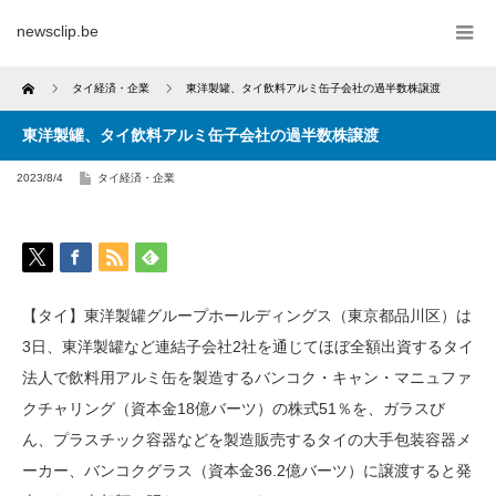
newsclip.be
Home
タイ経済・企業
東洋製罐、タイ飲料アルミ缶子会社の過半数株譲渡
東洋製罐、タイ飲料アルミ缶子会社の過半数株譲渡
2023/8/4
タイ経済・企業
【タイ】東洋製罐グループホールディングス（東京都品川区）は
3日、東洋製罐など連結子会社2社を通じてほぼ全額出資するタイ
法人で飲料用アルミ缶を製造するバンコク・キャン・マニュファ
クチャリング（資本金18億バーツ）の株式51％を、ガラスび
ん、プラスチック容器などを製造販売するタイの大手包装容器メ
ーカー、バンコクグラス（資本金36.2億バーツ）に譲渡すると発