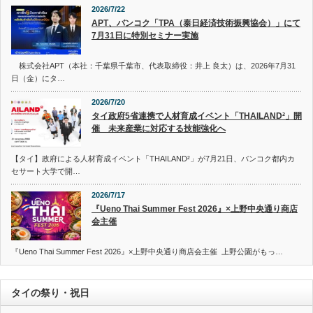
2026/7/22
APT、バンコク「TPA（泰日経済技術振興協会）」にて
7月31日に特別セミナー実施
株式会社APT（本社：千葉県千葉市、代表取締役：井上 良太）は、2026年7月31
日（金）にタ…
2026/7/20
タイ政府5省連携で人材育成イベント「THAILAND²」開
催 未来産業に対応する技能強化へ
【タイ】政府による人材育成イベント「THAILAND²」が7月21日、バンコク都内カ
セサート大学で開…
2026/7/17
『Ueno Thai Summer Fest 2026』×上野中央通り商店
会主催
『Ueno Thai Summer Fest 2026』×上野中央通り商店会主催 上野公園がもっ…
タイの祭り・祝日