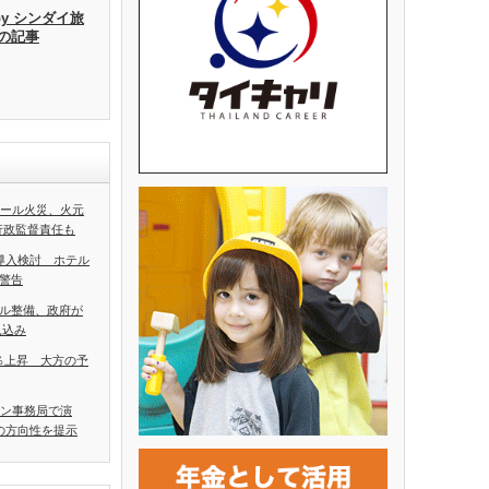
by シンダイ旅
去の記事
ホール火災、火元
行政監督責任も
導入検討 ホテル
警告
ル整備、政府が
見込み
5％上昇 大方の予
アン事務局で演
の方向性を提示