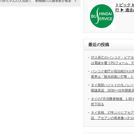
の赤ちゃんの人気続く 動物園の入園者数が最多
トピック 
行 ▶ 過
最近の投稿
37人死亡のバンコク・ビア
は電線を覆うPUフォーム 
バンコク都庁が宿泊税3％の
業界は「観光回復に打撃」と
タイ南部ハジャイのモノレー
閣議承認 2030〜31年開業
タイの7月消費者物価、1.9
想下回る
タイ首相、17年ぶりにアセ
説 アセアンの将来像へ3つ