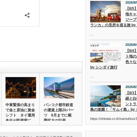
2026/8/
【8/
地キャ
ジープ
ランカ」の見所を巡る旅 by
…
2026/8/
【8/
ト地の
色々な
by シンダイ旅行
…
2026/8/
【8/
緑と白
ントラ
中東緊張の高まり
バンコク都市鉄道
島の楽園！「サムイ島」by
で金と原油に資金
の運賃上限20バー
シフト タイ運用
ツ 9月までに範
https://shindai.co.th/samui/to
各社が投資家に
囲拡大の計画
警…