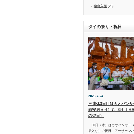
輸出入額
(23)
タイの祭り・祝日
2026-7-24
三連休3日目はカオパンサー（
雨安居入り）7、8月（旧
の翌日）
30日（木）はカオパンサー（เข้
居入り）で祝日。アーサーン