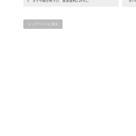
タイ中銀が利下げ、政策金利2.25％に
カバ
トップページに戻る