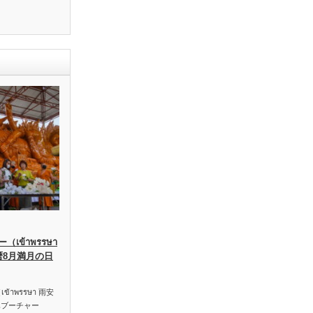
เข้าพรรษา
暦8月満月の日
าพรรษา 雨安
ハブーチャー