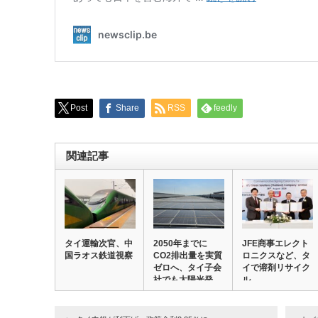
Post
Share
RSS
feedly
関連記事
タイ運輸次官、中
2050年までに
JFE商事エレクト
国ラオス鉄道視察
CO2排出量を実質
ロニクスなど、タ
ゼロへ、タイ子会
イで溶剤リサイク
社でも太陽光発…
ル