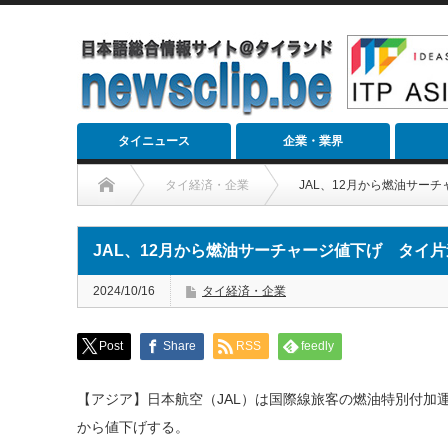
タイニュース
企業・業界
タイ経済・企業
JAL、12月から燃油サーチ
JAL、12月から燃油サーチャージ値下げ タイ片道1
2024/10/16
タイ経済・企業
Post
Share
RSS
feedly
【アジア】日本航空（JAL）は国際線旅客の燃油特別付加運
から値下げする。