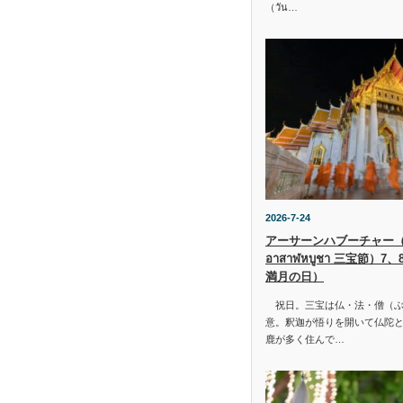
（วัน…
2026-7-24
アーサーンハブーチャー（ว
อาสาฬหบูชา 三宝節）7
満月の日）
祝日。三宝は仏・法・僧（ぶ
意。釈迦が悟りを開いて仏陀と
鹿が多く住んで…