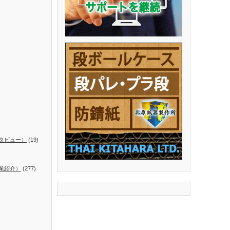
タビュー）
(19)
業紹介）
(277)