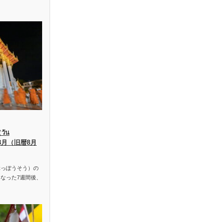
ัน
、8月（旧暦8月
っぽうそう）の
なった7週間後、