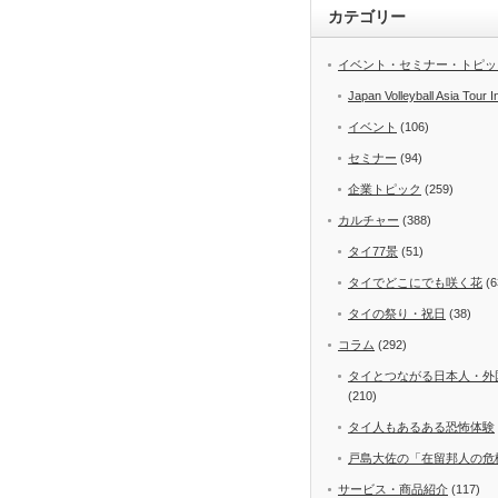
カテゴリー
イベント・セミナー・トピッ
Japan Volleyball Asia Tour I
イベント
(106)
セミナー
(94)
企業トピック
(259)
カルチャー
(388)
タイ77景
(51)
タイでどこにでも咲く花
(6
タイの祭り・祝日
(38)
コラム
(292)
タイとつながる日本人・外
(210)
タイ人もあるある恐怖体験
戸島大佐の「在留邦人の危
サービス・商品紹介
(117)