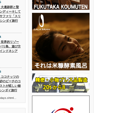
5
5】大遺跡群と聖
ンディーそして
サファリ「スリ
 シンダイ旅行
4
4】世界的リゾー
バリ島、遊び方
インドネシア
3
3】ココナッツの
砂のビーチのコ
ストが眩しい秘
 シンダイ旅行
ur3days.shtml…