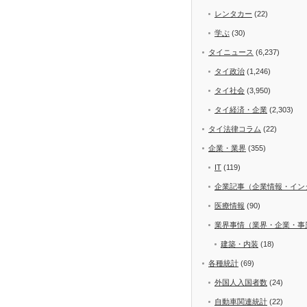
レンタカー
(22)
学ぶ
(30)
タイニュース
(6,237)
タイ政治
(1,246)
タイ社会
(3,950)
タイ経済・企業
(2,303)
タイ法律コラム
(22)
企業・業界
(355)
IT
(119)
企業記事（企業情報・イン
医療情報
(90)
業界事情（業界・企業・事
建築・内装
(18)
各種統計
(69)
外国人入国者数
(24)
自動車関連統計
(22)