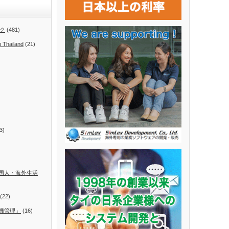
ク
(481)
n Thailand
(21)
3)
国人・海外生活
(22)
機管理」
(16)