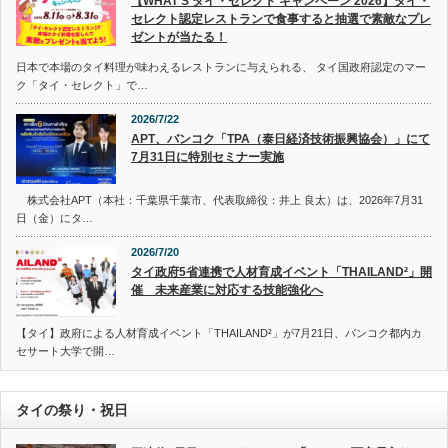
【WHAT’S タイ・セレクト キャンペーン 2026】タイ・
セレクト認定レストランで食事すると抽選で素敵なプレ
ゼントが当たる！
日本で本場のタイ料理が味わえるレストランに与えられる、 タイ国政府認定のマー
ク「タイ・セレクト」で…
2026/7/22
APT、バンコク「TPA（泰日経済技術振興協会）」にて
7月31日に特別セミナー実施
株式会社APT（本社：千葉県千葉市、代表取締役：井上 良太）は、2026年7月31
日（金）にタ…
2026/7/20
タイ政府5省連携で人材育成イベント「THAILAND²」開
催 未来産業に対応する技能強化へ
【タイ】政府による人材育成イベント「THAILAND²」が7月21日、バンコク都内カ
セサート大学で開…
タイの祭り・祝日