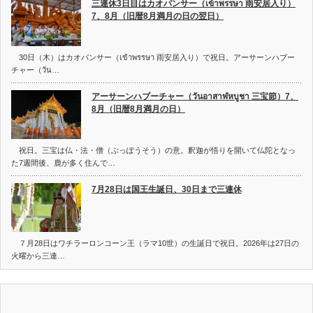
三連休3日目はカオパンサー（เข้าพรรษา 雨安居入り）
7、8月（旧暦8月満月の日の翌日）
30日（木）はカオパンサー（เข้าพรรษา 雨安居入り）で祝日。アーサーンハブー
チャー（วัน…
アーサーンハブーチャー（วันอาสาฬหบูชา 三宝節）7、
8月（旧暦8月満月の日）
祝日。三宝は仏・法・僧（ぶっぽうそう）の意。釈迦が悟りを開いて仏陀となっ
た7週間後、鹿が多く住んで…
7月28日は国王生誕日、30日まで三連休
７月28日はワチラーロンコーン王（ラマ10世）の生誕日で祝日。2026年は27日の
火曜から三連…