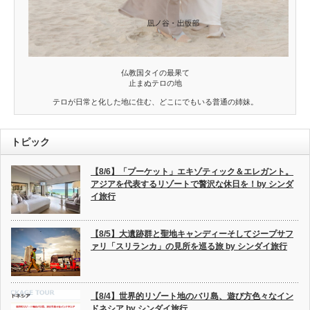
仏教国タイの最果て
止まぬテロの地
テロが日常と化した地に住む、どこにでもいる普通の姉妹。
トピック
【8/6】「プーケット」エキゾティック＆エレガント。
アジアを代表するリゾートで贅沢な休日を！by シンダ
イ旅行
【8/5】大遺跡群と聖地キャンディーそしてジープサフ
ァリ「スリランカ」の見所を巡る旅 by シンダイ旅行
【8/4】世界的リゾート地のバリ島、遊び方色々なイン
ドネシア by シンダイ旅行