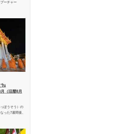
ハブーチャー
ัน
、8月（旧暦8月
っぽうそう）の
なった7週間後、