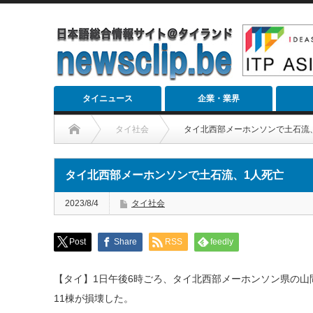
タイニュース
企業・業界
タイ社会
タイ北西部メーホンソンで土石流
タイ北西部メーホンソンで土石流、1人死亡
2023/8/4
タイ社会
Post
Share
RSS
feedly
【タイ】1日午後6時ごろ、タイ北西部メーホンソン県の山
11棟が損壊した。