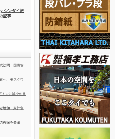
by シンダイ旅
去の記事
式訪問 国境管
化へ モスクワ
0万トンに減少の見
が増加 家計負
者の確保を要請