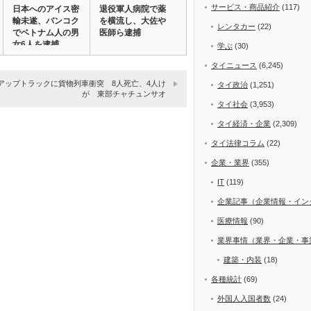
サービス・商品紹介
(117)
日本へのアイス密
退役軍人病院で薬
輸未遂、バンコク
を横流し、大佐や
レンタカー
(22)
でベトナム人の男
医師ら逮捕
女6人を逮捕
学ぶ
(30)
タイニュース
(6,245)
アップトラックに貨物列車衝突 8人死亡、4人け
タイ政治
(1,251)
が 東部チャチュンサオ
タイ社会
(3,953)
タイ経済・企業
(2,309)
タイ法律コラム
(22)
企業・業界
(355)
IT
(119)
企業記事（企業情報・イン
医療情報
(90)
業界事情（業界・企業・事
建築・内装
(18)
各種統計
(69)
外国人入国者数
(24)