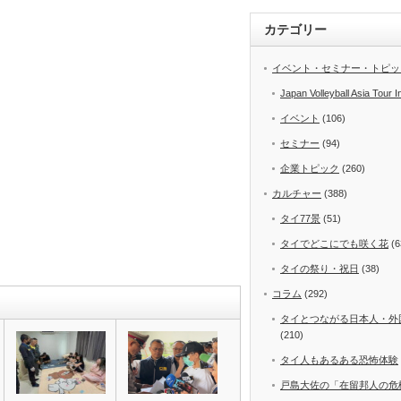
カテゴリー
イベント・セミナー・トピッ
Japan Volleyball Asia Tour I
イベント
(106)
セミナー
(94)
企業トピック
(260)
カルチャー
(388)
タイ77景
(51)
タイでどこにでも咲く花
(6
タイの祭り・祝日
(38)
コラム
(292)
タイとつながる日本人・外
(210)
タイ人もあるある恐怖体験
戸島大佐の「在留邦人の危