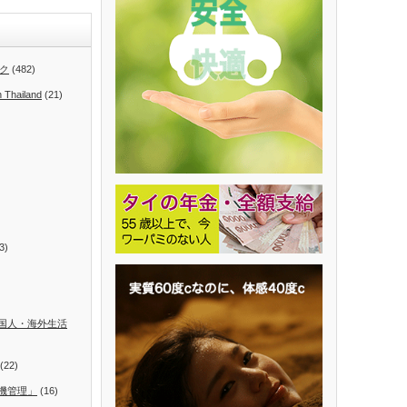
ク
(482)
n Thailand
(21)
3)
国人・海外生活
(22)
機管理」
(16)