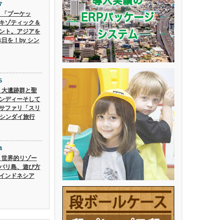
7
6】「プーケッ
キゾティック＆
ント。アジアを
日を！by シン
5
5】大遺跡群と聖
ンディーそして
サファリ「スリ
 シンダイ旅行
4
4】世界的リゾー
バリ島、遊び方
インドネシア