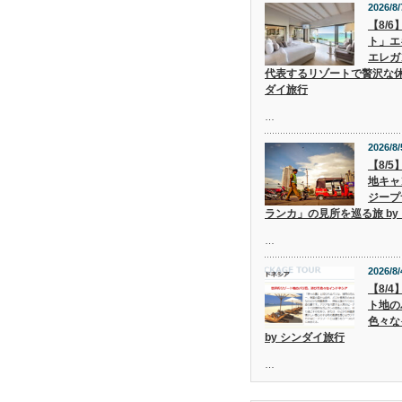
2026/8/
【8/
ト」エ
エレガ
代表するリゾートで贅沢な休
ダイ旅行
…
2026/8/
【8/
地キャ
ジープ
ランカ」の見所を巡る旅 by
…
2026/8/
【8/
ト地の
色々な
by シンダイ旅行
…