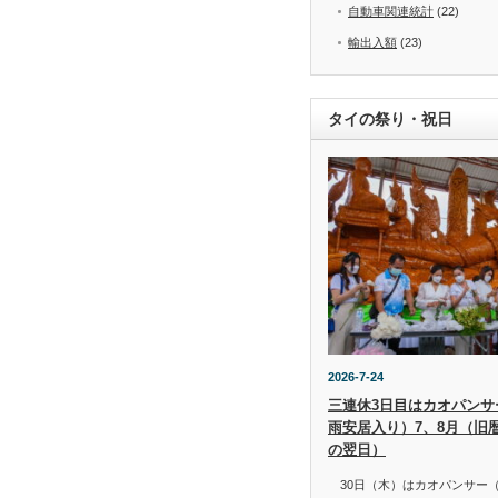
自動車関連統計
(22)
輸出入額
(23)
タイの祭り・祝日
2026-7-24
三連休3日目はカオパンサー（
雨安居入り）7、8月（旧
の翌日）
30日（木）はカオパンサー（เข้