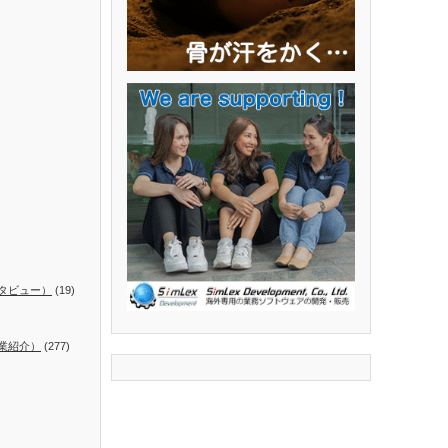
タビュー）
(19)
業紹介）
(277)