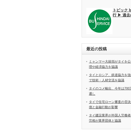
トピック 
行 ▶ 過
最近の投稿
ミャンマー大統領がタイを公
理や経済協力を協議
タイとロシア、鉄道協力を強
で技術・人材交流を協議
タイのコメ輸出、今年は70
通し
タイで住宅ローン審査の否決
債と金融行動が影響
タイ建設業界が外国人労働
労相が業界団体と協議