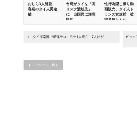
おじら3人射殺、
台湾がタイを「高
性行為隠し撮り動
容疑のタイ人男逮
リスク渡航先」
画販売、タイ人ト
捕
に 自国民に注意
ランス女逮捕 被
喚起
害者数百人か
タイ深南部で爆弾テロ 兵士1人死亡、7人けが
ピック
トップページに戻る