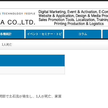
各種統計
イベント・セミナー・トピ
コラム
ック
、1人死亡
間部で土石流が発生し、1人が死亡、家屋