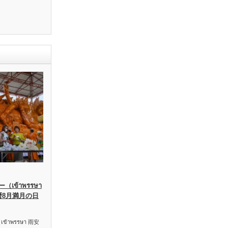
เข้าพรรษา
暦8月満月の日
าพรรษา 雨安