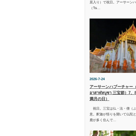
居入り）で祝日。アーサーン
（วัน…
2026-7-24
アーサーンハブーチャー（ว
อาสาฬหบูชา 三宝節）7
満月の日）
祝日。三宝は仏・法・僧（ぶ
意。釈迦が悟りを開いて仏陀と
鹿が多く住んで…