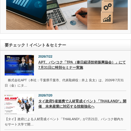
要チェック！イベント＆セミナー
2026/7/22
APT、バンコク「TPA（泰日経済技術振興協会）」にて
7月31日に特別セミナー実施
株式会社APT（本社：千葉県千葉市、代表取締役：井上 良太）は、2026年7月31
日（金）にタ…
2026/7/20
タイ政府5省連携で人材育成イベント「THAILAND²」開
催 未来産業に対応する技能強化へ
【タイ】政府による人材育成イベント「THAILAND²」が7月21日、バンコク都内カ
セサート大学で開…