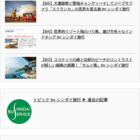
【8/5】大遺跡群と聖地キャンディーそしてジープサフ
ァリ「スリランカ」の見所を巡る旅 by シンダイ旅行
【8/4】世界的リゾート地のバリ島、遊び方色々なイン
ドネシア by シンダイ旅行
【8/3】ココナッツの緑と白砂のビーチのコントラスト
が眩しい秘島の楽園！「サムイ島」by シンダイ旅行
トピック by シンダイ旅行 ▶ 過去の記事