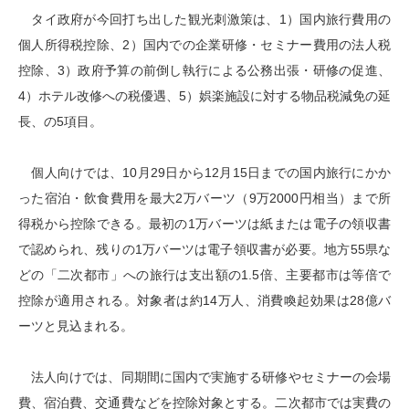
タイ政府が今回打ち出した観光刺激策は、1）国内旅行費用の
個人所得税控除、2）国内での企業研修・セミナー費用の法人税
控除、3）政府予算の前倒し執行による公務出張・研修の促進、
4）ホテル改修への税優遇、5）娯楽施設に対する物品税減免の延
長、の5項目。
個人向けでは、10月29日から12月15日までの国内旅行にかか
った宿泊・飲食費用を最大2万バーツ（9万2000円相当）まで所
得税から控除できる。最初の1万バーツは紙または電子の領収書
で認められ、残りの1万バーツは電子領収書が必要。地方55県な
どの「二次都市」への旅行は支出額の1.5倍、主要都市は等倍で
控除が適用される。対象者は約14万人、消費喚起効果は28億バ
ーツと見込まれる。
法人向けでは、同期間に国内で実施する研修やセミナーの会場
費、宿泊費、交通費などを控除対象とする。二次都市では実費の