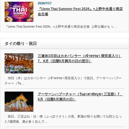
2026/7/17
『Ueno Thai Summer Fest 2026』×上野中央通り商店
会主催
『Ueno Thai Summer Fest 2026』×上野中央通り商店会主催 上野公園がもっ…
タイの祭り・祝日
三連休3日目はカオパンサー（เข้าพรรษา 雨安居入り）
7、8月（旧暦8月満月の日の翌日）
30日（木）はカオパンサー（เข้าพรรษา 雨安居入り）で祝日。アーサーンハブー
チャー（วัน…
アーサーンハブーチャー（วันอาสาฬหบูชา 三宝節）7、
8月（旧暦8月満月の日）
祝日。三宝は仏・法・僧（ぶっぽうそう）の意。釈迦が悟りを開いて仏陀となっ
た7週間後、鹿が多く住んで…