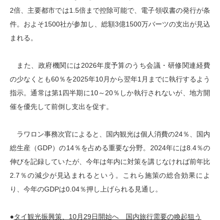
2倍、主要都市では1.5倍まで控除可能で、電子領収書の発行が条
件。およそ1500社が参加し、総額3億1500万バーツの支出が見込
まれる。
また、政府機関には2026年度予算のうち会議・研修関連経費
の少なくとも60％を2025年10月から翌年1月までに執行するよう
指示。通常は第1四半期に10～20％しか執行されないが、地方開
催を優先して前倒し支出を促す。
ラワロン事務次官によると、国内観光は個人消費の24％、国内
総生産（GDP）の14％を占める重要な分野。2024年には8.4％の
伸びを記録していたが、今年は年内に対策を講じなければ前年比
2.7％の減少が見込まれるという。これら施策の総合効果によ
り、今年のGDPは0.04％押し上げられる見通し。
●
タイ観光振興策、10月29日開始へ 国内旅行需要の喚起狙う