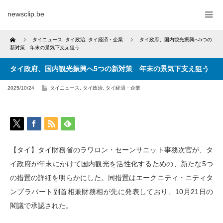
newsclip.be
Home
タイニュース
,
タイ政治
,
タイ経済・企業
タイ政府、国内観光振興へ5つの
新対策 年末の景気下支え狙う
タイ政府、国内観光振興へ5つの新対策 年末の景気下支え狙う
2025/10/24
タイニュース
,
タイ政治
,
タイ経済・企業
【タイ】タイ財務省のラワロン・セーンサニット事務次官が、タ
イ政府が年末にかけて国内観光を活性化するための、新たな5つ
の措置の詳細を明らかにした。同措置はエークニティ・ニティタ
ンプラパート副首相兼財務相が先に発表しており、10月21日の
閣議で承認された。