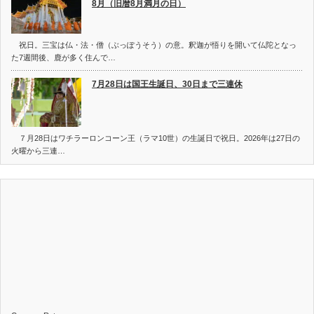
8月（旧暦8月満月の日）
祝日。三宝は仏・法・僧（ぶっぽうそう）の意。釈迦が悟りを開いて仏陀となっ
た7週間後、鹿が多く住んで…
7月28日は国王生誕日、30日まで三連休
７月28日はワチラーロンコーン王（ラマ10世）の生誕日で祝日。2026年は27日の
火曜から三連…