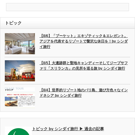
トピック
【8/6】「プーケット」エキゾティック＆エレガント。
アジアを代表するリゾートで贅沢な休日を！by シンダ
イ旅行
【8/5】大遺跡群と聖地キャンディーそしてジープサフ
ァリ「スリランカ」の見所を巡る旅 by シンダイ旅行
【8/4】世界的リゾート地のバリ島、遊び方色々なイン
ドネシア by シンダイ旅行
トピック by シンダイ旅行 ▶ 過去の記事