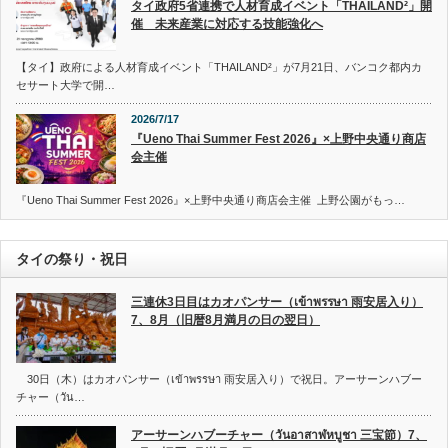
タイ政府5省連携で人材育成イベント「THAILAND²」開
催 未来産業に対応する技能強化へ
【タイ】政府による人材育成イベント「THAILAND²」が7月21日、バンコク都内カ
セサート大学で開…
2026/7/17
『Ueno Thai Summer Fest 2026』×上野中央通り商店
会主催
『Ueno Thai Summer Fest 2026』×上野中央通り商店会主催 上野公園がもっ…
タイの祭り・祝日
三連休3日目はカオパンサー（เข้าพรรษา 雨安居入り）
7、8月（旧暦8月満月の日の翌日）
30日（木）はカオパンサー（เข้าพรรษา 雨安居入り）で祝日。アーサーンハブー
チャー（วัน…
アーサーンハブーチャー（วันอาสาฬหบูชา 三宝節）7、