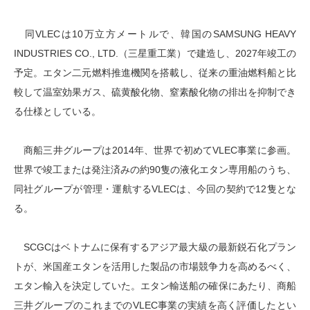
同VLECは10万立方メートルで、韓国のSAMSUNG HEAVY
INDUSTRIES CO., LTD.（三星重工業）で建造し、2027年竣工の
予定。エタン二元燃料推進機関を搭載し、従来の重油燃料船と比
較して温室効果ガス、硫黄酸化物、窒素酸化物の排出を抑制でき
る仕様としている。
商船三井グループは2014年、世界で初めてVLEC事業に参画。
世界で竣工または発注済みの約90隻の液化エタン専用船のうち、
同社グループが管理・運航するVLECは、今回の契約で12隻とな
る。
SCGCはベトナムに保有するアジア最大級の最新鋭石化プラン
トが、米国産エタンを活用した製品の市場競争力を高めるべく、
エタン輸入を決定していた。エタン輸送船の確保にあたり、商船
三井グループのこれまでのVLEC事業の実績を高く評価したとい